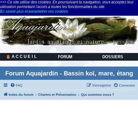
>>> Ce site utilise des cookies. En poursuivant la navigation, vous acceptez leur
utilisation permettant l'acces a toutes les fonctionnalites du site.
En savoir plus et parametrer vos cookies
A C C U E I L
FORUM
DOSSIERS
Forum Aquajardin - Bassin koï, mare, étang
FAQ
S’enregistrer
Connexion
Index du forum
Chartes et Présentation
Qui sommes-nous ?