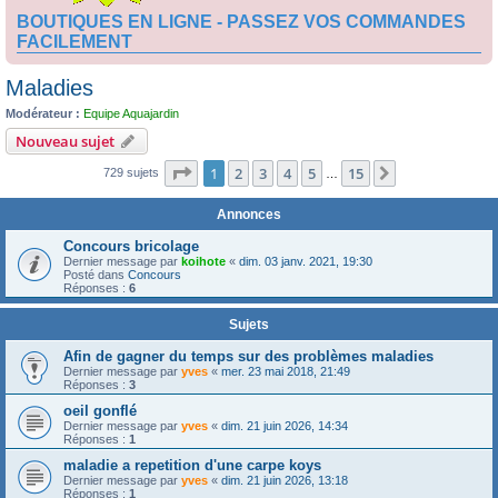
BOUTIQUES EN LIGNE - PASSEZ VOS COMMANDES
FACILEMENT
Maladies
Modérateur :
Equipe Aquajardin
Nouveau sujet
Page
1
sur
15
1
2
3
4
5
15
Suivante
729 sujets
…
Annonces
Concours bricolage
Dernier message par
koihote
«
dim. 03 janv. 2021, 19:30
Posté dans
Concours
Réponses :
6
Sujets
Afin de gagner du temps sur des problèmes maladies
Dernier message par
yves
«
mer. 23 mai 2018, 21:49
Réponses :
3
oeil gonflé
Dernier message par
yves
«
dim. 21 juin 2026, 14:34
Réponses :
1
maladie a repetition d'une carpe koys
Dernier message par
yves
«
dim. 21 juin 2026, 13:18
Réponses :
1