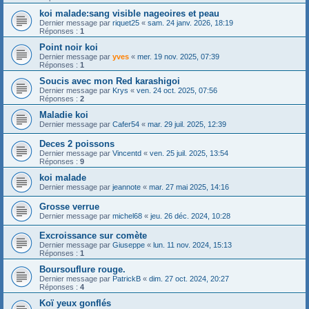
koi malade:sang visible nageoires et peau
Dernier message par
riquet25
«
sam. 24 janv. 2026, 18:19
Réponses :
1
Point noir koi
Dernier message par
yves
«
mer. 19 nov. 2025, 07:39
Réponses :
1
Soucis avec mon Red karashigoi
Dernier message par
Krys
«
ven. 24 oct. 2025, 07:56
Réponses :
2
Maladie koi
Dernier message par
Cafer54
«
mar. 29 juil. 2025, 12:39
Deces 2 poissons
Dernier message par
Vincentd
«
ven. 25 juil. 2025, 13:54
Réponses :
9
koi malade
Dernier message par
jeannote
«
mar. 27 mai 2025, 14:16
Grosse verrue
Dernier message par
michel68
«
jeu. 26 déc. 2024, 10:28
Excroissance sur comète
Dernier message par
Giuseppe
«
lun. 11 nov. 2024, 15:13
Réponses :
1
Boursouflure rouge.
Dernier message par
PatrickB
«
dim. 27 oct. 2024, 20:27
Réponses :
4
Koï yeux gonflés