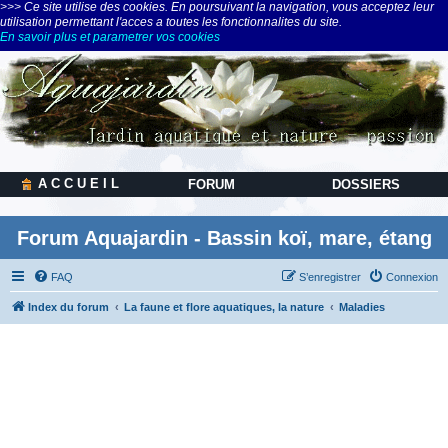
>>> Ce site utilise des cookies. En poursuivant la navigation, vous acceptez leur
utilisation permettant l'acces a toutes les fonctionnalites du site.
En savoir plus et parametrer vos cookies
A C C U E I L
FORUM
DOSSIERS
Forum Aquajardin - Bassin koï, mare, étang
FAQ
S’enregistrer
Connexion
Index du forum
La faune et flore aquatiques, la nature
Maladies