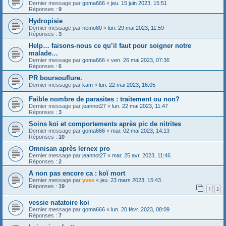
Dernier message par
goma666
«
jeu. 15 juin 2023, 15:51
Réponses :
9
Hydropisie
Dernier message par
nemo80
«
lun. 29 mai 2023, 11:59
Réponses :
3
Help… faisons-nous ce qu’il faut pour soigner notre
malade…
Dernier message par
goma666
«
ven. 26 mai 2023, 07:36
Réponses :
6
PR boursouflure.
Dernier message par
kam
«
lun. 22 mai 2023, 16:05
Faible nombre de parasites : traitement ou non?
Dernier message par
jeannot27
«
lun. 22 mai 2023, 11:47
Réponses :
3
Soins koi et comportements après pic de nitrites
Dernier message par
goma666
«
mar. 02 mai 2023, 14:13
Réponses :
10
Omnisan après lernex pro
Dernier message par
jeannot27
«
mar. 25 avr. 2023, 11:46
Réponses :
2
A non pas encore ca : koï mort
Dernier message par
yves
«
jeu. 23 mars 2023, 15:43
Réponses :
19
1
2
vessie natatoire koi
Dernier message par
goma666
«
lun. 20 févr. 2023, 08:09
Réponses :
7