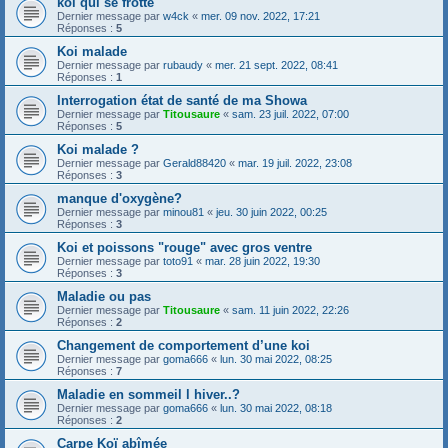
koi qui se frotte
Dernier message par
w4ck
«
mer. 09 nov. 2022, 17:21
Réponses :
5
Koi malade
Dernier message par
rubaudy
«
mer. 21 sept. 2022, 08:41
Réponses :
1
Interrogation état de santé de ma Showa
Dernier message par
Titousaure
«
sam. 23 juil. 2022, 07:00
Réponses :
5
Koi malade ?
Dernier message par
Gerald88420
«
mar. 19 juil. 2022, 23:08
Réponses :
3
manque d'oxygène?
Dernier message par
minou81
«
jeu. 30 juin 2022, 00:25
Réponses :
3
Koi et poissons "rouge" avec gros ventre
Dernier message par
toto91
«
mar. 28 juin 2022, 19:30
Réponses :
3
Maladie ou pas
Dernier message par
Titousaure
«
sam. 11 juin 2022, 22:26
Réponses :
2
Changement de comportement d’une koi
Dernier message par
goma666
«
lun. 30 mai 2022, 08:25
Réponses :
7
Maladie en sommeil l hiver..?
Dernier message par
goma666
«
lun. 30 mai 2022, 08:18
Réponses :
2
Carpe Koï abîmée