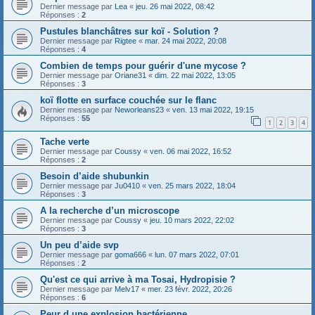
Dernier message par
Lea
«
jeu. 26 mai 2022, 08:42
Réponses :
2
Pustules blanchâtres sur koï - Solution ?
Dernier message par
Rigtee
«
mar. 24 mai 2022, 20:08
Réponses :
4
Combien de temps pour guérir d'une mycose ?
Dernier message par
Oriane31
«
dim. 22 mai 2022, 13:05
Réponses :
3
koï flotte en surface couchée sur le flanc
Dernier message par
Neworleans23
«
ven. 13 mai 2022, 19:15
Réponses :
55
1
2
3
4
Tache verte
Dernier message par
Coussy
«
ven. 06 mai 2022, 16:52
Réponses :
2
Besoin d’aide shubunkin
Dernier message par
Ju0410
«
ven. 25 mars 2022, 18:04
Réponses :
3
A la recherche d’un microscope
Dernier message par
Coussy
«
jeu. 10 mars 2022, 22:02
Réponses :
3
Un peu d’aide svp
Dernier message par
goma666
«
lun. 07 mars 2022, 07:01
Réponses :
2
Qu'est ce qui arrive à ma Tosai, Hydropisie ?
Dernier message par
Melv17
«
mer. 23 févr. 2022, 20:26
Réponses :
6
Peur d une explosion bactérienne