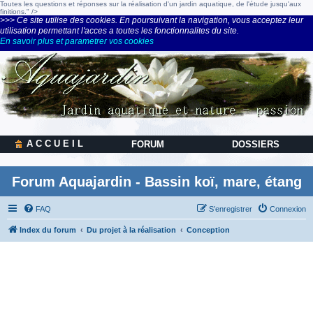
Toutes les questions et réponses sur la réalisation d'un jardin aquatique, de l'étude jusqu'aux
finitions." />
>>> Ce site utilise des cookies. En poursuivant la navigation, vous acceptez leur
utilisation permettant l'acces a toutes les fonctionnalites du site.
En savoir plus et parametrer vos cookies
A C C U E I L
FORUM
DOSSIERS
Forum Aquajardin - Bassin koï, mare, étang
FAQ
S’enregistrer
Connexion
Index du forum
Du projet à la réalisation
Conception