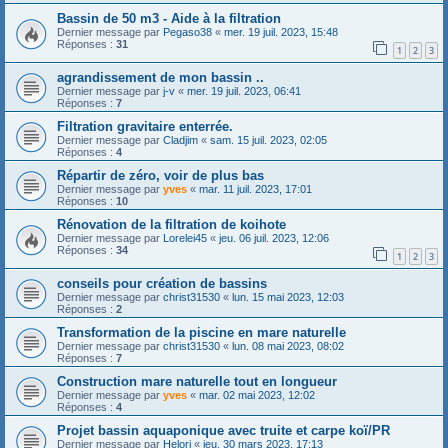
Bassin de 50 m3 - Aide à la filtration
Dernier message par
Pegaso38
«
mer. 19 juil. 2023, 15:48
Réponses :
31
1
2
3
agrandissement de mon bassin ..
Dernier message par
j-v
«
mer. 19 juil. 2023, 06:41
Réponses :
7
Filtration gravitaire enterrée.
Dernier message par
Cladjim
«
sam. 15 juil. 2023, 02:05
Réponses :
4
Répartir de zéro, voir de plus bas
Dernier message par
yves
«
mar. 11 juil. 2023, 17:01
Réponses :
10
Rénovation de la filtration de koihote
Dernier message par
Lorelei45
«
jeu. 06 juil. 2023, 12:06
Réponses :
34
1
2
3
conseils pour création de bassins
Dernier message par
christ31530
«
lun. 15 mai 2023, 12:03
Réponses :
2
Transformation de la piscine en mare naturelle
Dernier message par
christ31530
«
lun. 08 mai 2023, 08:02
Réponses :
7
Construction mare naturelle tout en longueur
Dernier message par
yves
«
mar. 02 mai 2023, 12:02
Réponses :
4
Projet bassin aquaponique avec truite et carpe koï/PR
Dernier message par
Helori
«
jeu. 30 mars 2023, 17:13