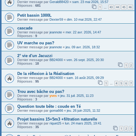
Dernier message par
Gerald88420
«
sam. 23 mai 2026, 15:57
Réponses :
681
1
43
44
45
46
…
Petit bassin 1000L
Dernier message par
Dexter59
«
dim. 10 mai 2026, 22:47
cascade
Dernier message par
jeannote
«
mer. 22 avr. 2026, 14:47
Réponses :
9
UV marche ou pas?
Dernier message par
jeannote
«
jeu. 09 avr. 2026, 18:32
2° vie d'un Jacuzzi
Dernier message par
BB24000
«
ven. 26 sept. 2025, 20:30
Réponses :
18
1
2
De la réflexion à la Réalisation
Dernier message par
BB24000
«
sam. 16 août 2025, 09:29
Réponses :
95
1
4
5
6
7
…
Trou avec bâche ou pas?
Dernier message par
yves
«
jeu. 31 juil. 2025, 11:23
Réponses :
3
Question toute bête : coude en Té
Dernier message par
goma666
«
jeu. 26 juin 2025, 11:32
Projet bassins 15+5m3 +filtration naturelle
Dernier message par
riquet25
«
lun. 24 mars 2025, 19:41
Réponses :
35
1
2
3