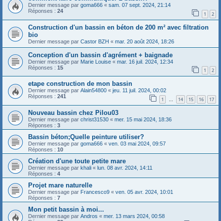
Dernier message par
goma666
«
sam. 07 sept. 2024, 21:14
Réponses :
24
1
2
Construction d'un bassin en béton de 200 m² avec filtration
bio
Dernier message par
Castor BZH
«
mar. 20 août 2024, 18:26
Conception d'un bassin d'agrément + baignade
Dernier message par
Marie Louise
«
mar. 16 juil. 2024, 12:34
Réponses :
15
1
2
etape construction de mon bassin
Dernier message par
Alain54800
«
jeu. 11 juil. 2024, 00:02
Réponses :
241
1
14
15
16
17
…
Nouveau bassin chez Pilou03
Dernier message par
christ31530
«
mer. 15 mai 2024, 18:36
Réponses :
3
Bassin béton;Quelle peinture utiliser?
Dernier message par
goma666
«
ven. 03 mai 2024, 09:57
Réponses :
10
Création d'une toute petite mare
Dernier message par
khali
«
lun. 08 avr. 2024, 14:11
Réponses :
4
Projet mare naturelle
Dernier message par
Francesco9
«
ven. 05 avr. 2024, 10:01
Réponses :
7
Mon petit bassin à moi...
Dernier message par
Andros
«
mer. 13 mars 2024, 00:58