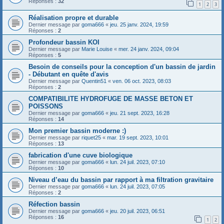
Réponses :
32
1
2
3
Réalisation propre et durable
Dernier message par
goma666
«
jeu. 25 janv. 2024, 19:59
Réponses :
2
Profondeur bassin KOI
Dernier message par
Marie Louise
«
mer. 24 janv. 2024, 09:04
Réponses :
5
Besoin de conseils pour la conception d'un bassin de jardin
- Débutant en quête d'avis
Dernier message par
Quentin51
«
ven. 06 oct. 2023, 08:03
Réponses :
2
COMPATIBILITE HYDROFUGE DE MASSE BETON ET
POISSONS
Dernier message par
goma666
«
jeu. 21 sept. 2023, 16:28
Réponses :
14
Mon premier bassin moderne :)
Dernier message par
riquet25
«
mar. 19 sept. 2023, 10:01
Réponses :
13
fabrication d'une cuve biologique
Dernier message par
goma666
«
lun. 24 juil. 2023, 07:10
Réponses :
10
Niveau d’eau du bassin par rapport à ma filtration gravitaire
Dernier message par
goma666
«
lun. 24 juil. 2023, 07:05
Réponses :
2
Réfection bassin
Dernier message par
goma666
«
jeu. 20 juil. 2023, 06:51
Réponses :
16
1
2