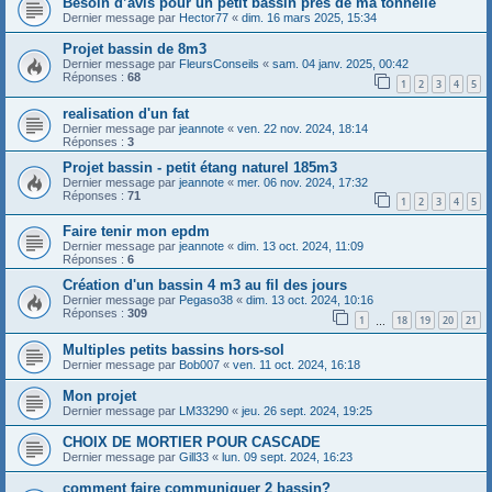
Besoin d’avis pour un petit bassin près de ma tonnelle
Dernier message par
Hector77
«
dim. 16 mars 2025, 15:34
Projet bassin de 8m3
Dernier message par
FleursConseils
«
sam. 04 janv. 2025, 00:42
Réponses :
68
1
2
3
4
5
realisation d'un fat
Dernier message par
jeannote
«
ven. 22 nov. 2024, 18:14
Réponses :
3
Projet bassin - petit étang naturel 185m3
Dernier message par
jeannote
«
mer. 06 nov. 2024, 17:32
Réponses :
71
1
2
3
4
5
Faire tenir mon epdm
Dernier message par
jeannote
«
dim. 13 oct. 2024, 11:09
Réponses :
6
Création d'un bassin 4 m3 au fil des jours
Dernier message par
Pegaso38
«
dim. 13 oct. 2024, 10:16
Réponses :
309
1
18
19
20
21
…
Multiples petits bassins hors-sol
Dernier message par
Bob007
«
ven. 11 oct. 2024, 16:18
Mon projet
Dernier message par
LM33290
«
jeu. 26 sept. 2024, 19:25
CHOIX DE MORTIER POUR CASCADE
Dernier message par
Gill33
«
lun. 09 sept. 2024, 16:23
comment faire communiquer 2 bassin?