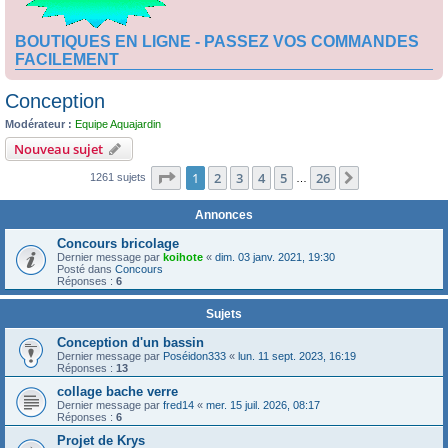
BOUTIQUES EN LIGNE - PASSEZ VOS COMMANDES
FACILEMENT
Conception
Modérateur :
Equipe Aquajardin
Nouveau sujet
Page
1
sur
26
1
2
3
4
5
26
Suivante
1261 sujets
…
Annonces
Concours bricolage
Dernier message par
koihote
«
dim. 03 janv. 2021, 19:30
Posté dans
Concours
Réponses :
6
Sujets
Conception d'un bassin
Dernier message par
Poséidon333
«
lun. 11 sept. 2023, 16:19
Réponses :
13
collage bache verre
Dernier message par
fred14
«
mer. 15 juil. 2026, 08:17
Réponses :
6
Projet de Krys