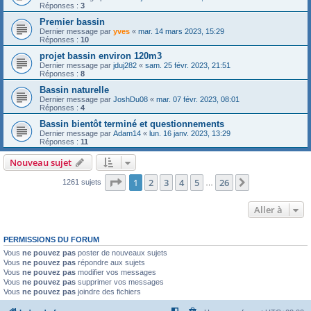
Réponses :
3
Premier bassin
Dernier message par
yves
«
mar. 14 mars 2023, 15:29
Réponses :
10
projet bassin environ 120m3
Dernier message par
jduj282
«
sam. 25 févr. 2023, 21:51
Réponses :
8
Bassin naturelle
Dernier message par
JoshDu08
«
mar. 07 févr. 2023, 08:01
Réponses :
4
Bassin bientôt terminé et questionnements
Dernier message par
Adam14
«
lun. 16 janv. 2023, 13:29
Réponses :
11
Nouveau sujet
Page
1
sur
26
1
2
3
4
5
26
Suivante
1261 sujets
…
Aller à
PERMISSIONS DU FORUM
Vous
ne pouvez pas
poster de nouveaux sujets
Vous
ne pouvez pas
répondre aux sujets
Vous
ne pouvez pas
modifier vos messages
Vous
ne pouvez pas
supprimer vos messages
Vous
ne pouvez pas
joindre des fichiers