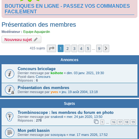
BOUTIQUES EN LIGNE - PASSEZ VOS COMMANDES
FACILEMENT
Présentation des membres
Modérateur :
Equipe Aquajardin
Nouveau sujet
Page
1
sur
9
1
2
3
4
5
9
Suivante
415 sujets
…
Annonces
Concours bricolage
Dernier message par
koihote
«
dim. 03 janv. 2021, 19:30
Posté dans
Concours
Réponses :
6
Présentation des membres
Dernier message par
yves
«
jeu. 19 août 2004, 13:18
Sujets
Trombinoscope : les membres du forum en photo
Dernier message par
snakeoli
«
mer. 24 juin 2020, 13:50
Réponses :
278
1
16
17
18
19
…
Mon petit bassin
Dernier message par
sosoyaya
«
mar. 17 mars 2026, 17:52