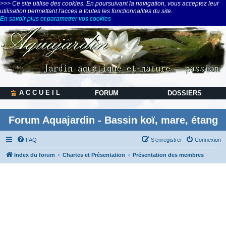
>>> Ce site utilise des cookies. En poursuivant la navigation, vous acceptez leur
utilisation permettant l'acces a toutes les fonctionnalites du site.
En savoir plus et parametrer vos cookies
A C C U E I L
FORUM
DOSSIERS
Forum Aquajardin - Bassin koï, mare, étang
FAQ
S’enregistrer
Connexion
Index du forum
Chartes et Présentation
Présentation des membres