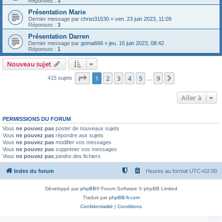
Réponses :
3
Présentation Marie
Dernier message par
christ31530
«
ven. 23 juin 2023, 11:09
Réponses :
3
Présentation Darren
Dernier message par
goma666
«
jeu. 15 juin 2023, 08:42
Réponses :
1
Nouveau sujet
Page
1
sur
9
1
2
3
4
5
9
Suivante
415 sujets
…
Aller à
PERMISSIONS DU FORUM
Vous
ne pouvez pas
poster de nouveaux sujets
Vous
ne pouvez pas
répondre aux sujets
Vous
ne pouvez pas
modifier vos messages
Vous
ne pouvez pas
supprimer vos messages
Vous
ne pouvez pas
joindre des fichiers
Index du forum
Heures au format
UTC+02:00
Développé par
phpBB
® Forum Software © phpBB Limited
Traduit par
phpBB-fr.com
Confidentialité
|
Conditions