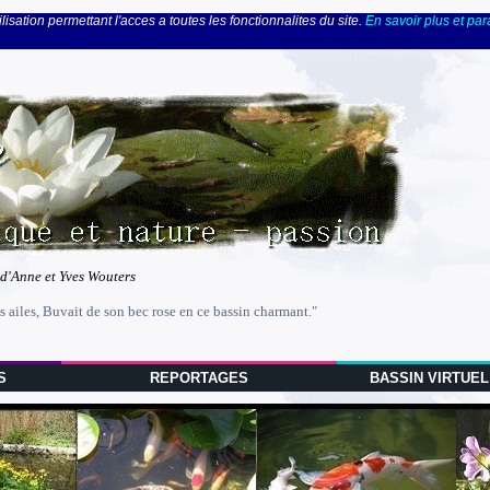
lisation permettant l'acces a toutes les fonctionnalites du site.
En savoir plus et pa
 d'Anne et Yves Wouters
s ailes, Buvait de son bec rose en ce bassin charmant."
S
REPORTAGES
BASSIN VIRTUEL