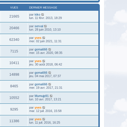
VUES
DERNIER MESSAGE
par
kiko
21665
lun. 11 févr. 2013, 18:29
par
serval
20466
lun. 28 juin 2010, 13:10
par
yves
62340
mer. 02 juin 2021, 11:31
par
goma666
7115
mer. 15 avr. 2020, 08:35
par
yves
10411
jeu. 30 août 2018, 06:42
par
goma666
14898
jeu. 04 mai 2017, 07:37
par
goma666
8465
mer. 19 avr. 2017, 21:31
par
Mumujp91
10552
lun. 10 avr. 2017, 13:21
par
yves
9295
mar. 12 juil. 2016, 15:58
par
yves
11386
lun. 11 juil. 2016, 16:25