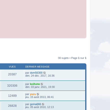
30 sujets • Page
1
sur
1
VUES
DERNIER MESSAGE
par
dom56300
20387
dim. 24 déc. 2017, 16:36
par
koihote
320306
dim. 03 janv. 2021, 19:30
par
yves
12489
jeu. 15 août 2013, 06:41
par
goma666
26828
jeu. 05 août 2010, 12:13