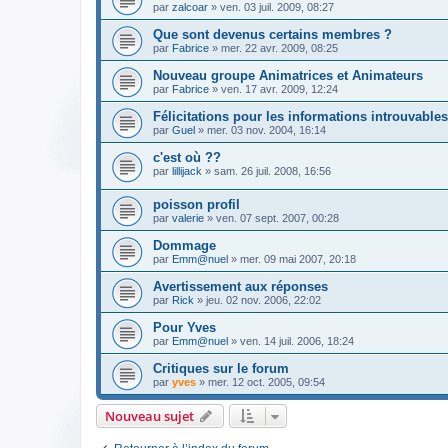
par
zalcoar
» ven. 03 juil. 2009, 08:27
Que sont devenus certains membres ?
par
Fabrice
» mer. 22 avr. 2009, 08:25
Nouveau groupe Animatrices et Animateurs
par
Fabrice
» ven. 17 avr. 2009, 12:24
Félicitations pour les informations introuvables
par
Guel
» mer. 03 nov. 2004, 16:14
c'est où ??
par
lillijack
» sam. 26 juil. 2008, 16:56
poisson profil
par
valerie
» ven. 07 sept. 2007, 00:28
Dommage
par
Emm@nuel
» mer. 09 mai 2007, 20:18
Avertissement aux réponses
par
Rick
» jeu. 02 nov. 2006, 22:02
Pour Yves
par
Emm@nuel
» ven. 14 juil. 2006, 18:24
Critiques sur le forum
par
yves
» mer. 12 oct. 2005, 09:54
Nouveau sujet