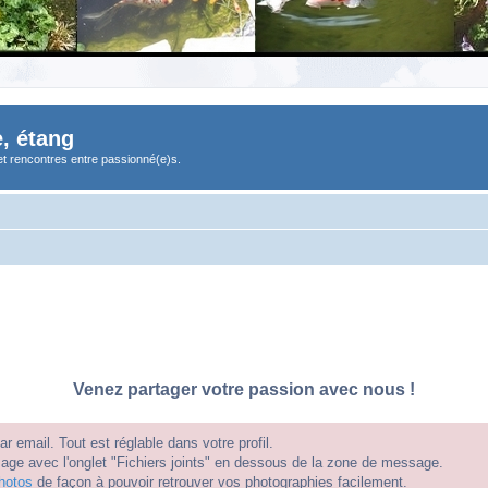
, étang
et rencontres entre passionné(e)s.
Venez partager votre passion avec nous !
 email. Tout est réglable dans votre profil.
e avec l'onglet "Fichiers joints" en dessous de la zone de message.
hotos
de façon à pouvoir retrouver vos photographies facilement.