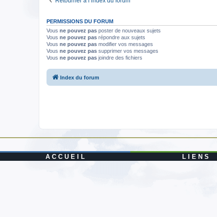
Retourner à l’index du forum
PERMISSIONS DU FORUM
Vous
ne pouvez pas
poster de nouveaux sujets
Vous
ne pouvez pas
répondre aux sujets
Vous
ne pouvez pas
modifier vos messages
Vous
ne pouvez pas
supprimer vos messages
Vous
ne pouvez pas
joindre des fichiers
Index du forum
A C C U E I L
L I E N S