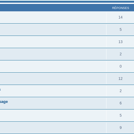
RÉPONSES
14
5
13
2
0
12
s
2
sage
6
5
9