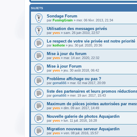
SUJETS
Sondage Forum
par
FusingGrain
» mer. 06 févr. 2013, 21:34
Utilisation des messages privés
par
yves
» sam. 26 juin 2010, 22:57
Le respect de votre vie privée est notre priorité
par
koihote
» jeu. 30 juil. 2020, 20:36
Mise à jour du forum
par
yves
» mar. 14 avr. 2020, 22:32
Mise à jour Forum
par
yves
» jeu. 30 août 2018, 06:42
Problème affichage ou pas ?
par
goma666
» mar. 02 mai 2017, 20:09
liste des partenaires et leurs promos réduction
par
goma666
» mer. 19 avr. 2017, 15:43
Maximum de pièces jointes autorisées par mes
par
yves
» dim. 09 avr. 2017, 14:49
Nouvelle galerie de photos Aquajardin
par
yves
» lun. 11 juil. 2016, 16:28
Migration nouveau serveur Aquajardin
par
yves
» ven. 08 juil. 2016, 15:57