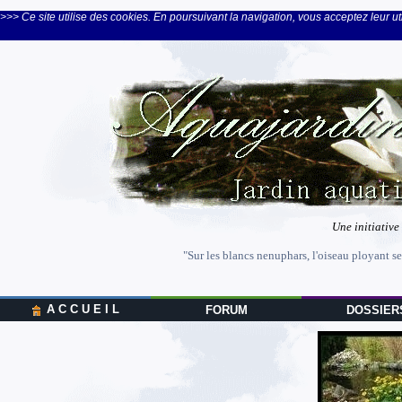
>>> Ce site utilise des cookies. En poursuivant la navigation, vous acceptez leur uti
Une initiative
"Sur les blancs nenuphars, l'oiseau ployant se
A C C U E I L
FORUM
DOSSIER