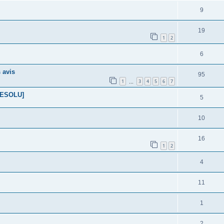
9
19
1
2
6
avis
95
1
3
4
5
6
7
…
RESOLU]
5
10
16
1
2
4
11
1
2