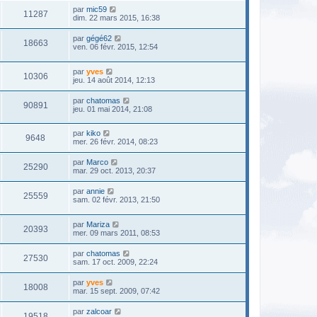
par
mic59
11287
dim. 22 mars 2015, 16:38
par
gégé62
18663
ven. 06 févr. 2015, 12:54
par
yves
10306
jeu. 14 août 2014, 12:13
par
chatomas
90891
jeu. 01 mai 2014, 21:08
par
kiko
9648
mer. 26 févr. 2014, 08:23
par
Marco
25290
mar. 29 oct. 2013, 20:37
par
annie
25559
sam. 02 févr. 2013, 21:50
par
Mariza
20393
mer. 09 mars 2011, 08:53
par
chatomas
27530
sam. 17 oct. 2009, 22:24
par
yves
18008
mar. 15 sept. 2009, 07:42
par
zalcoar
19518