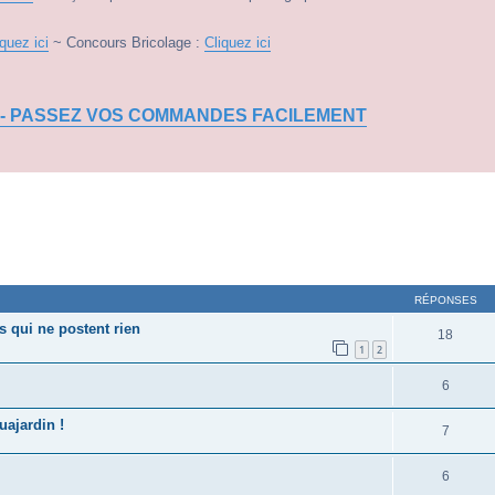
iquez ici
~ Concours Bricolage :
Cliquez ici
 - PASSEZ VOS COMMANDES FACILEMENT
RÉPONSES
 qui ne postent rien
18
1
2
6
ajardin !
7
6