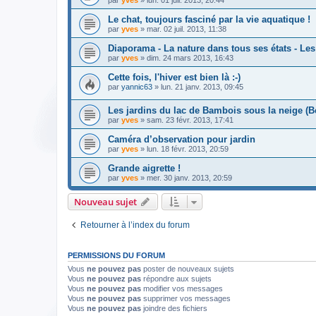
par
yves
» lun. 01 juil. 2013, 20:44
Le chat, toujours fasciné par la vie aquatique !
par
yves
» mar. 02 juil. 2013, 11:38
Diaporama - La nature dans tous ses états - Le
par
yves
» dim. 24 mars 2013, 16:43
Cette fois, l'hiver est bien là :-)
par
yannic63
» lun. 21 janv. 2013, 09:45
Les jardins du lac de Bambois sous la neige (B
par
yves
» sam. 23 févr. 2013, 17:41
Caméra d’observation pour jardin
par
yves
» lun. 18 févr. 2013, 20:59
Grande aigrette !
par
yves
» mer. 30 janv. 2013, 20:59
Nouveau sujet
Retourner à l’index du forum
PERMISSIONS DU FORUM
Vous
ne pouvez pas
poster de nouveaux sujets
Vous
ne pouvez pas
répondre aux sujets
Vous
ne pouvez pas
modifier vos messages
Vous
ne pouvez pas
supprimer vos messages
Vous
ne pouvez pas
joindre des fichiers