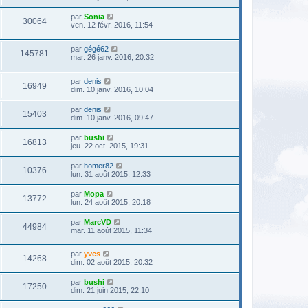
par
Sonia
30064
ven. 12 févr. 2016, 11:54
par
gégé62
145781
mar. 26 janv. 2016, 20:32
par
denis
16949
dim. 10 janv. 2016, 10:04
par
denis
15403
dim. 10 janv. 2016, 09:47
par
bushi
16813
jeu. 22 oct. 2015, 19:31
par
homer82
10376
lun. 31 août 2015, 12:33
par
Mopa
13772
lun. 24 août 2015, 20:18
par
MarcVD
44984
mar. 11 août 2015, 11:34
par
yves
14268
dim. 02 août 2015, 20:32
par
bushi
17250
dim. 21 juin 2015, 22:10