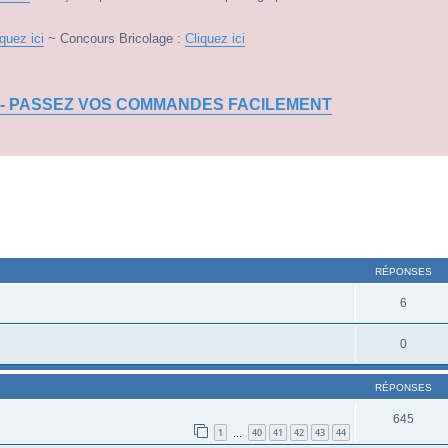
iquez ici
~ Concours Bricolage :
Cliquez ici
 - PASSEZ VOS COMMANDES FACILEMENT
RÉPONSES
6
0
RÉPONSES
645
1
40
41
42
43
44
…