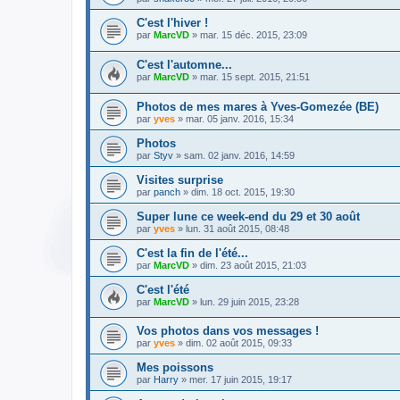
C'est l'hiver !
par
MarcVD
» mar. 15 déc. 2015, 23:09
C'est l'automne...
par
MarcVD
» mar. 15 sept. 2015, 21:51
Photos de mes mares à Yves-Gomezée (BE)
par
yves
» mar. 05 janv. 2016, 15:34
Photos
par
Styv
» sam. 02 janv. 2016, 14:59
Visites surprise
par
panch
» dim. 18 oct. 2015, 19:30
Super lune ce week-end du 29 et 30 août
par
yves
» lun. 31 août 2015, 08:48
C'est la fin de l'été...
par
MarcVD
» dim. 23 août 2015, 21:03
C'est l'été
par
MarcVD
» lun. 29 juin 2015, 23:28
Vos photos dans vos messages !
par
yves
» dim. 02 août 2015, 09:33
Mes poissons
par
Harry
» mer. 17 juin 2015, 19:17