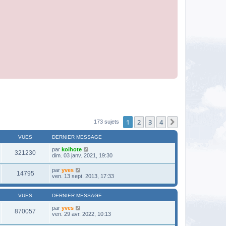
1
2
3
4
Suivante
173 sujets
VUES
DERNIER MESSAGE
par
koihote
321230
dim. 03 janv. 2021, 19:30
par
yves
14795
ven. 13 sept. 2013, 17:33
VUES
DERNIER MESSAGE
par
yves
870057
ven. 29 avr. 2022, 10:13