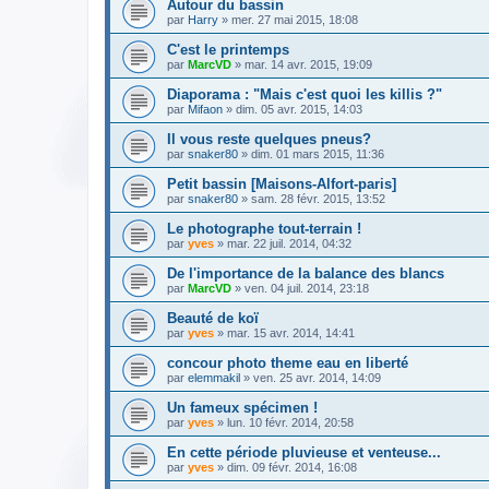
Autour du bassin
par
Harry
» mer. 27 mai 2015, 18:08
C'est le printemps
par
MarcVD
» mar. 14 avr. 2015, 19:09
Diaporama : "Mais c'est quoi les killis ?"
par
Mifaon
» dim. 05 avr. 2015, 14:03
Il vous reste quelques pneus?
par
snaker80
» dim. 01 mars 2015, 11:36
Petit bassin [Maisons-Alfort-paris]
par
snaker80
» sam. 28 févr. 2015, 13:52
Le photographe tout-terrain !
par
yves
» mar. 22 juil. 2014, 04:32
De l'importance de la balance des blancs
par
MarcVD
» ven. 04 juil. 2014, 23:18
Beauté de koï
par
yves
» mar. 15 avr. 2014, 14:41
concour photo theme eau en liberté
par
elemmakil
» ven. 25 avr. 2014, 14:09
Un fameux spécimen !
par
yves
» lun. 10 févr. 2014, 20:58
En cette période pluvieuse et venteuse...
par
yves
» dim. 09 févr. 2014, 16:08