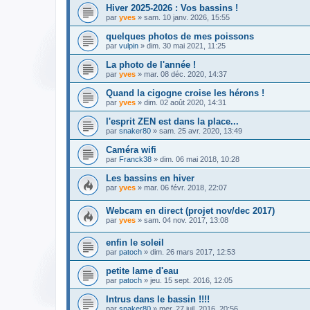
Hiver 2025-2026 : Vos bassins !
par
yves
» sam. 10 janv. 2026, 15:55
quelques photos de mes poissons
par
vulpin
» dim. 30 mai 2021, 11:25
La photo de l'année !
par
yves
» mar. 08 déc. 2020, 14:37
Quand la cigogne croise les hérons !
par
yves
» dim. 02 août 2020, 14:31
l'esprit ZEN est dans la place...
par
snaker80
» sam. 25 avr. 2020, 13:49
Caméra wifi
par
Franck38
» dim. 06 mai 2018, 10:28
Les bassins en hiver
par
yves
» mar. 06 févr. 2018, 22:07
Webcam en direct (projet nov/dec 2017)
par
yves
» sam. 04 nov. 2017, 13:08
enfin le soleil
par
patoch
» dim. 26 mars 2017, 12:53
petite lame d'eau
par
patoch
» jeu. 15 sept. 2016, 12:05
Intrus dans le bassin !!!!
par
snaker80
» mer. 27 juil. 2016, 20:56