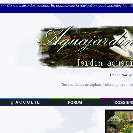
>>> Ce site utilise des cookies. En poursuivant la navigation, vous acceptez leur uti
Une initiative
"Sur les blancs nenuphars, l'oiseau ployant se
A C C U E I L
FORUM
DOSSIER