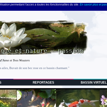
lisation permettant l'acces a toutes les fonctionnalites du site.
En savoir plus et pa
 d'Anne et Yves Wouters
s ailes, Buvait de son bec rose en ce bassin charmant."
S
REPORTAGES
BASSIN VIRTUEL