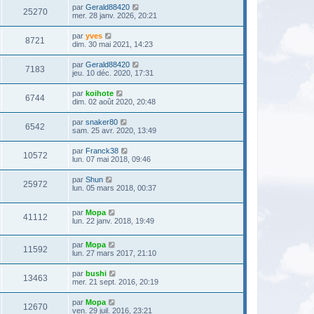
par
Gerald88420
25270
mer. 28 janv. 2026, 20:21
par
yves
8721
dim. 30 mai 2021, 14:23
par
Gerald88420
7183
jeu. 10 déc. 2020, 17:31
par
koihote
6744
dim. 02 août 2020, 20:48
par
snaker80
6542
sam. 25 avr. 2020, 13:49
par
Franck38
10572
lun. 07 mai 2018, 09:46
par
Shun
25972
lun. 05 mars 2018, 00:37
par
Mopa
41112
lun. 22 janv. 2018, 19:49
par
Mopa
11592
lun. 27 mars 2017, 21:10
par
bushi
13463
mer. 21 sept. 2016, 20:19
par
Mopa
12670
ven. 29 juil. 2016, 23:21