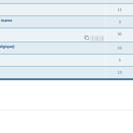
11
s mares
3
30
1
2
3
elgique)
10
5
13