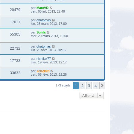
par
MarcVD
20479
ven. 05 juil. 2013, 22:49
par
chatomas
17011
lun. 25 mars 2013, 17:00
par
Sonia
55305
mer. 20 mars 2013, 10:00
par
chatomas
22732
lun. 25 févr. 2013, 20:16
par
nishikoi77
17733
mar. 19 févr. 2013, 12:17
par
seb2003
33632
ven. 08 févr. 2013, 22:28
1
2
3
4
Suivante
173 sujets
Aller à