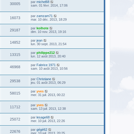
par
michel68
30005
sam. 01 févr. 2014, 17:06
par
zamzam71
16073
mar. 10 déc. 2013, 18:29
par
koihote
29187
dim. 10 nov. 2013, 19:16
par
jean
14852
lun. 30 sept. 2013, 21:54
par
philippe212
13315
lun. 12 août 2013, 20:40
par
Fabrice 1971
46968
sam. 10 août 2013, 10:56
par
Christiane
29538
jeu. 01 août 2013, 06:29
par
yves
58015
mer. 31 juil. 2013, 00:22
par
yves
11712
sam. 13 juil. 2013, 12:38
par
lesage68
25072
mer. 10 juil. 2013, 22:26
par
gégé62
22676
mer. 10 juil. 2013, 20:25