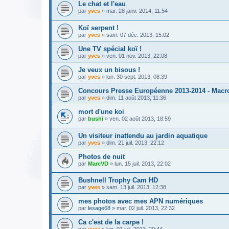
Le chat et l'eau
par
yves
» mar. 28 janv. 2014, 11:54
Koï serpent !
par
yves
» sam. 07 déc. 2013, 15:02
Une TV spécial koï !
par
yves
» ven. 01 nov. 2013, 22:08
Je veux un bisous !
par
yves
» lun. 30 sept. 2013, 08:39
Concours Presse Européenne 2013-2014 - Macr
par
yves
» dim. 11 août 2013, 11:36
mort d'une koi
par
bushi
» ven. 02 août 2013, 18:59
Un visiteur inattendu au jardin aquatique
par
yves
» dim. 21 juil. 2013, 22:12
Photos de nuit
par
MarcVD
» lun. 15 juil. 2013, 22:02
Bushnell Trophy Cam HD
par
yves
» sam. 13 juil. 2013, 12:38
mes photos avec mes APN numériques
par
lesage68
» mar. 02 juil. 2013, 22:32
Ca c'est de la carpe !