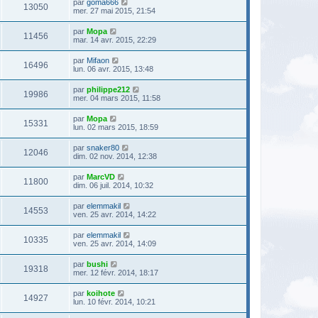
par
goma666
13050
mer. 27 mai 2015, 21:54
par
Mopa
11456
mar. 14 avr. 2015, 22:29
par
Mifaon
16496
lun. 06 avr. 2015, 13:48
par
philippe212
19986
mer. 04 mars 2015, 11:58
par
Mopa
15331
lun. 02 mars 2015, 18:59
par
snaker80
12046
dim. 02 nov. 2014, 12:38
par
MarcVD
11800
dim. 06 juil. 2014, 10:32
par
elemmakil
14553
ven. 25 avr. 2014, 14:22
par
elemmakil
10335
ven. 25 avr. 2014, 14:09
par
bushi
19318
mer. 12 févr. 2014, 18:17
par
koihote
14927
lun. 10 févr. 2014, 10:21