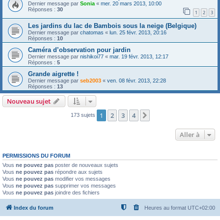
Dernier message par
Sonia
«
mer. 20 mars 2013, 10:00
Réponses :
30
1
2
3
Les jardins du lac de Bambois sous la neige (Belgique)
Dernier message par
chatomas
«
lun. 25 févr. 2013, 20:16
Réponses :
10
Caméra d’observation pour jardin
Dernier message par
nishikoi77
«
mar. 19 févr. 2013, 12:17
Réponses :
5
Grande aigrette !
Dernier message par
seb2003
«
ven. 08 févr. 2013, 22:28
Réponses :
13
Nouveau sujet
1
2
3
4
Suivante
173 sujets
Aller à
PERMISSIONS DU FORUM
Vous
ne pouvez pas
poster de nouveaux sujets
Vous
ne pouvez pas
répondre aux sujets
Vous
ne pouvez pas
modifier vos messages
Vous
ne pouvez pas
supprimer vos messages
Vous
ne pouvez pas
joindre des fichiers
Index du forum
Heures au format
UTC+02:00