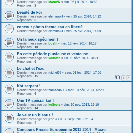
Dernier message par
MarcVD
«
dim. 06 juil. 2014, 10:32
Réponses :
2
Beauté de koï
Dernier message par
elemmakil
«
ven. 25 avr. 2014, 14:22
Réponses :
5
concour photo theme eau en liberté
Dernier message par
elemmakil
«
ven. 25 avr. 2014, 14:09
Un fameux spécimen !
Dernier message par
bushi
«
mer. 12 févr. 2014, 18:17
Réponses :
10
En cette période pluvieuse et venteuse...
Dernier message par
koihote
«
lun. 10 févr. 2014, 10:21
Réponses :
6
Le chat et l'eau
Dernier message par
michel68
«
sam. 01 févr. 2014, 17:06
Réponses :
15
1
2
Koï serpent !
Dernier message par
zamzam71
«
mar. 10 déc. 2013, 18:29
Réponses :
6
Une TV spécial koï !
Dernier message par
koihote
«
dim. 10 nov. 2013, 19:16
Réponses :
14
Je veux un bisous !
Dernier message par
jean
«
lun. 30 sept. 2013, 21:54
Réponses :
4
Concours Presse Européenne 2013-2014 - Macro