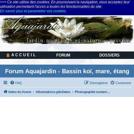
>>> Ce site utilise des cookies. En poursuivant la navigation, vous acceptez leur
utilisation permettant l'acces a toutes les fonctionnalites du site.
En savoir plus et parametrer vos cookies
A C C U E I L
FORUM
DOSSIERS
Forum Aquajardin - Bassin koï, mare, étang
FAQ
S’enregistrer
Connexion
Index du forum
Informations générales
Photographie numerique & Webcam