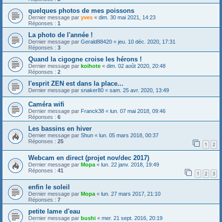
quelques photos de mes poissons
Dernier message par
yves
«
dim. 30 mai 2021, 14:23
Réponses :
1
La photo de l'année !
Dernier message par
Gerald88420
«
jeu. 10 déc. 2020, 17:31
Réponses :
3
Quand la cigogne croise les hérons !
Dernier message par
koihote
«
dim. 02 août 2020, 20:48
Réponses :
2
l'esprit ZEN est dans la place...
Dernier message par
snaker80
«
sam. 25 avr. 2020, 13:49
Caméra wifi
Dernier message par
Franck38
«
lun. 07 mai 2018, 09:46
Réponses :
6
Les bassins en hiver
Dernier message par
Shun
«
lun. 05 mars 2018, 00:37
Réponses :
25
1
2
Webcam en direct (projet nov/dec 2017)
Dernier message par
Mopa
«
lun. 22 janv. 2018, 19:49
Réponses :
41
1
2
3
enfin le soleil
Dernier message par
Mopa
«
lun. 27 mars 2017, 21:10
Réponses :
7
petite lame d'eau
Dernier message par
bushi
«
mer. 21 sept. 2016, 20:19