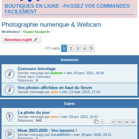
BOUTIQUES EN LIGNE - PASSEZ VOS COMMANDES
FACILEMENT
Photographie numerique & Webcam
Modérateur :
Equipe Aquajardin
Nouveau sujet
1
2
3
4
Suivante
173 sujets
Annonces
Concours bricolage
Dernier message par
koihote
«
dim. 03 janv. 2021, 19:30
Posté dans
Concours
Réponses :
6
Vos photos affichées en haut du forum
Dernier message par
yves
«
ven. 13 sept. 2013, 17:33
Sujets
La photo du jour
Dernier message par
yves
«
ven. 29 avr. 2022, 10:13
Réponses :
645
1
41
42
43
44
…
Hiver 2025-2026 : Vos bassins !
Dernier message par
Gerald88420
«
mer. 28 janv. 2026, 20:21
Réponses :
2