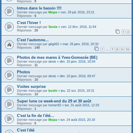
Réponses :
8
Intrus dans le bassin !!!!
Dernier message par
Mopa
«
ven. 29 juil. 2016, 23:21
Réponses :
6
C'est l'hiver !
Dernier message par
Sonia
«
ven. 12 févr. 2016, 11:54
Réponses :
20
1
2
C'est l'automne...
Dernier message par
gégé62
«
mar. 26 janv. 2016, 20:32
Réponses :
140
1
7
8
9
10
…
Photos de mes mares à Yves-Gomezée (BE)
Dernier message par
denis
«
dim. 10 janv. 2016, 10:04
Réponses :
11
Photos
Dernier message par
denis
«
dim. 10 janv. 2016, 09:47
Réponses :
10
Visites surprise
Dernier message par
bushi
«
jeu. 22 oct. 2015, 19:31
Réponses :
10
Super lune ce week-end du 29 et 30 août
Dernier message par
homer82
«
lun. 31 août 2015, 12:33
Réponses :
1
C'est la fin de l'été...
Dernier message par
Mopa
«
lun. 24 août 2015, 20:18
Réponses :
6
C'est l'été