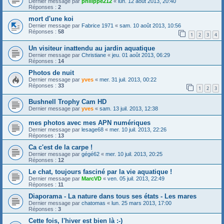
Dernier message par
philippe212
«
lun. 12 août 2013, 20:40
Réponses :
2
mort d'une koi
Dernier message par
Fabrice 1971
«
sam. 10 août 2013, 10:56
Réponses :
58
1
2
3
4
Un visiteur inattendu au jardin aquatique
Dernier message par
Christiane
«
jeu. 01 août 2013, 06:29
Réponses :
14
Photos de nuit
Dernier message par
yves
«
mer. 31 juil. 2013, 00:22
Réponses :
33
1
2
3
Bushnell Trophy Cam HD
Dernier message par
yves
«
sam. 13 juil. 2013, 12:38
mes photos avec mes APN numériques
Dernier message par
lesage68
«
mer. 10 juil. 2013, 22:26
Réponses :
13
Ca c'est de la carpe !
Dernier message par
gégé62
«
mer. 10 juil. 2013, 20:25
Réponses :
12
Le chat, toujours fasciné par la vie aquatique !
Dernier message par
MarcVD
«
ven. 05 juil. 2013, 22:49
Réponses :
11
Diaporama - La nature dans tous ses états - Les mares
Dernier message par
chatomas
«
lun. 25 mars 2013, 17:00
Réponses :
3
Cette fois, l'hiver est bien là :-)