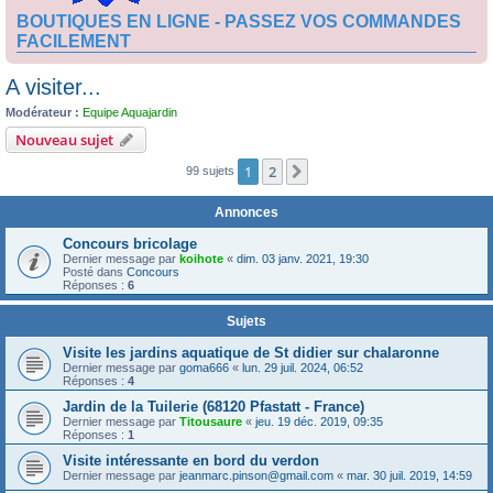
BOUTIQUES EN LIGNE - PASSEZ VOS COMMANDES
FACILEMENT
A visiter...
Modérateur :
Equipe Aquajardin
Nouveau sujet
1
2
Suivante
99 sujets
Annonces
Concours bricolage
Dernier message par
koihote
«
dim. 03 janv. 2021, 19:30
Posté dans
Concours
Réponses :
6
Sujets
Visite les jardins aquatique de St didier sur chalaronne
Dernier message par
goma666
«
lun. 29 juil. 2024, 06:52
Réponses :
4
Jardin de la Tuilerie (68120 Pfastatt - France)
Dernier message par
Titousaure
«
jeu. 19 déc. 2019, 09:35
Réponses :
1
Visite intéressante en bord du verdon
Dernier message par
jeanmarc.pinson@gmail.com
«
mar. 30 juil. 2019, 14:59