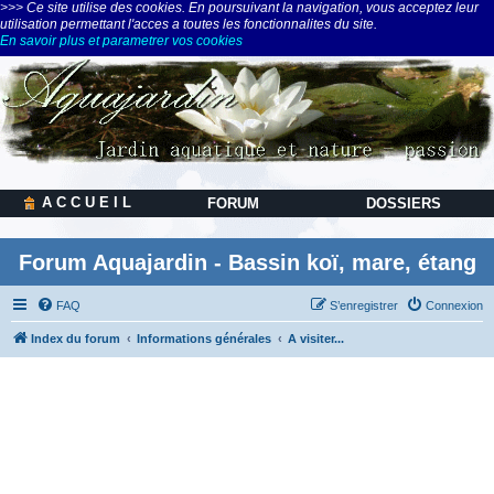
>>> Ce site utilise des cookies. En poursuivant la navigation, vous acceptez leur
utilisation permettant l'acces a toutes les fonctionnalites du site.
En savoir plus et parametrer vos cookies
A C C U E I L
FORUM
DOSSIERS
Forum Aquajardin - Bassin koï, mare, étang
FAQ
S’enregistrer
Connexion
Index du forum
Informations générales
A visiter...