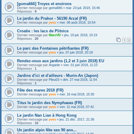
[goma666] Troyes et environs
Dernier message par
goma666
«
mar. 23 juil. 2019, 15:46
Réponses :
9
Le jardin du Prahor - 56190 Arzal (FR)
Dernier message par
yves
«
mer. 08 août 2018, 15:54
Croatie : les lacs de Plitvice
Dernier message par
MarcVD
«
jeu. 19 juil. 2018, 10:19
Réponses :
20
1
2
Le parc des Fontaines pétrifiantes (FR)
Dernier message par
yves
«
jeu. 07 juin 2018, 20:18
Rendez-vous aux jardins (1,2 et 3 juin 2018) EU
Dernier message par
Arganie
«
ven. 01 juin 2018, 11:23
Réponses :
1
Jardins d'ici et d'ailleurs - Murin-An (Japon)
Dernier message par
Pilou03
«
dim. 27 mai 2018, 11:54
Réponses :
1
Fête des mares 2018 (FR)
Dernier message par
yves
«
mer. 16 mai 2018, 15:30
Titus le jardin des Nymphaeas (FR)
Dernier message par
yves
«
ven. 11 mai 2018, 07:42
Le jardin Nan Lian à Hong Kong
Dernier message par
yves
«
jeu. 21 déc. 2017, 21:36
Réponses :
10
Un jardin alpin fête ses 90 ans...