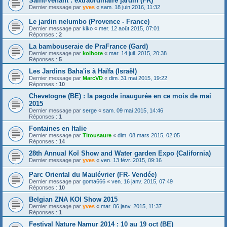
Saint-Venant : extraordinaire jardin (FR)
Dernier message par
yves
«
sam. 18 juin 2016, 11:32
Le jardin nelumbo (Provence - France)
Dernier message par
kiko
«
mer. 12 août 2015, 07:01
Réponses :
2
La bambouseraie de PraFrance (Gard)
Dernier message par
koihote
«
mar. 14 juil. 2015, 20:38
Réponses :
5
Les Jardins Baha'is à Haïfa (Israël)
Dernier message par
MarcVD
«
dim. 31 mai 2015, 19:22
Réponses :
10
Chevetogne (BE) : la pagode inaugurée en ce mois de mai
2015
Dernier message par
serge
«
sam. 09 mai 2015, 14:46
Réponses :
1
Fontaines en Italie
Dernier message par
Titousaure
«
dim. 08 mars 2015, 02:05
Réponses :
14
28th Annual Koï Show and Water garden Expo (California)
Dernier message par
yves
«
ven. 13 févr. 2015, 09:16
Parc Oriental du Maulévrier (FR- Vendée)
Dernier message par
goma666
«
ven. 16 janv. 2015, 07:49
Réponses :
10
Belgian ZNA KOI Show 2015
Dernier message par
yves
«
mar. 06 janv. 2015, 11:37
Réponses :
1
Festival Nature Namur 2014 : 10 au 19 oct (BE)