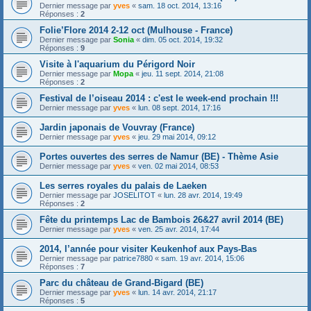
Dernier message par
yves
«
sam. 18 oct. 2014, 13:16
Réponses :
2
Folie’Flore 2014 2-12 oct (Mulhouse - France)
Dernier message par
Sonia
«
dim. 05 oct. 2014, 19:32
Réponses :
9
Visite à l'aquarium du Périgord Noir
Dernier message par
Mopa
«
jeu. 11 sept. 2014, 21:08
Réponses :
2
Festival de l’oiseau 2014 : c'est le week-end prochain !!!
Dernier message par
yves
«
lun. 08 sept. 2014, 17:16
Jardin japonais de Vouvray (France)
Dernier message par
yves
«
jeu. 29 mai 2014, 09:12
Portes ouvertes des serres de Namur (BE) - Thème Asie
Dernier message par
yves
«
ven. 02 mai 2014, 08:53
Les serres royales du palais de Laeken
Dernier message par
JOSELITOT
«
lun. 28 avr. 2014, 19:49
Réponses :
2
Fête du printemps Lac de Bambois 26&27 avril 2014 (BE)
Dernier message par
yves
«
ven. 25 avr. 2014, 17:44
2014, l’année pour visiter Keukenhof aux Pays-Bas
Dernier message par
patrice7880
«
sam. 19 avr. 2014, 15:06
Réponses :
7
Parc du château de Grand-Bigard (BE)
Dernier message par
yves
«
lun. 14 avr. 2014, 21:17
Réponses :
5