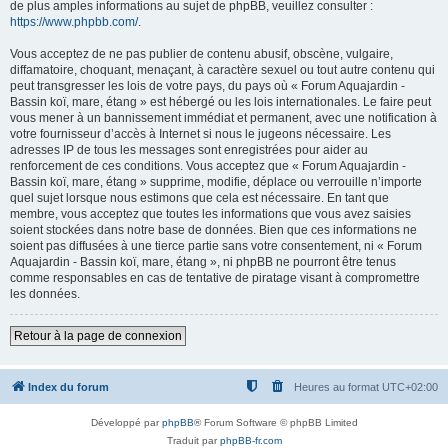
de plus amples informations au sujet de phpBB, veuillez consulter :
https://www.phpbb.com/
.
Vous acceptez de ne pas publier de contenu abusif, obscène, vulgaire,
diffamatoire, choquant, menaçant, à caractère sexuel ou tout autre contenu qui
peut transgresser les lois de votre pays, du pays où « Forum Aquajardin -
Bassin koï, mare, étang » est hébergé ou les lois internationales. Le faire peut
vous mener à un bannissement immédiat et permanent, avec une notification à
votre fournisseur d’accès à Internet si nous le jugeons nécessaire. Les
adresses IP de tous les messages sont enregistrées pour aider au
renforcement de ces conditions. Vous acceptez que « Forum Aquajardin -
Bassin koï, mare, étang » supprime, modifie, déplace ou verrouille n’importe
quel sujet lorsque nous estimons que cela est nécessaire. En tant que
membre, vous acceptez que toutes les informations que vous avez saisies
soient stockées dans notre base de données. Bien que ces informations ne
soient pas diffusées à une tierce partie sans votre consentement, ni « Forum
Aquajardin - Bassin koï, mare, étang », ni phpBB ne pourront être tenus
comme responsables en cas de tentative de piratage visant à compromettre
les données.
Retour à la page de connexion
Index du forum
Heures au format
UTC+02:00
Développé par
phpBB
® Forum Software © phpBB Limited
Traduit par
phpBB-fr.com