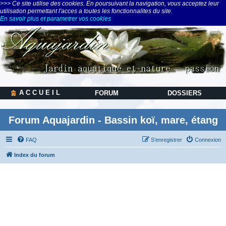
>>> Ce site utilise des cookies. En poursuivant la navigation, vous acceptez leur
utilisation permettant l'acces a toutes les fonctionnalites du site.
En savoir plus et parametrer vos cookies
A C C U E I L
FORUM
DOSSIERS
Forum Aquajardin - Bassin koï, mare, étang
FAQ
S’enregistrer
Connexion
Index du forum