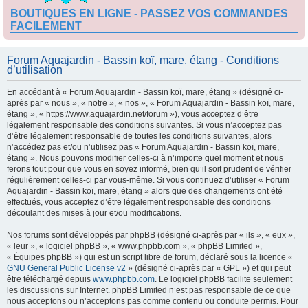
BOUTIQUES EN LIGNE - PASSEZ VOS COMMANDES
FACILEMENT
Forum Aquajardin - Bassin koï, mare, étang - Conditions
d’utilisation
En accédant à « Forum Aquajardin - Bassin koï, mare, étang » (désigné ci-
après par « nous », « notre », « nos », « Forum Aquajardin - Bassin koï, mare,
étang », « https://www.aquajardin.net/forum »), vous acceptez d’être
légalement responsable des conditions suivantes. Si vous n’acceptez pas
d’être légalement responsable de toutes les conditions suivantes, alors
n’accédez pas et/ou n’utilisez pas « Forum Aquajardin - Bassin koï, mare,
étang ». Nous pouvons modifier celles-ci à n’importe quel moment et nous
ferons tout pour que vous en soyez informé, bien qu’il soit prudent de vérifier
régulièrement celles-ci par vous-même. Si vous continuez d’utiliser « Forum
Aquajardin - Bassin koï, mare, étang » alors que des changements ont été
effectués, vous acceptez d’être légalement responsable des conditions
découlant des mises à jour et/ou modifications.
Nos forums sont développés par phpBB (désigné ci-après par « ils », « eux »,
« leur », « logiciel phpBB », « www.phpbb.com », « phpBB Limited »,
« Équipes phpBB ») qui est un script libre de forum, déclaré sous la licence «
GNU General Public License v2
» (désigné ci-après par « GPL ») et qui peut
être téléchargé depuis
www.phpbb.com
. Le logiciel phpBB facilite seulement
les discussions sur Internet. phpBB Limited n’est pas responsable de ce que
nous acceptons ou n’acceptons pas comme contenu ou conduite permis. Pour