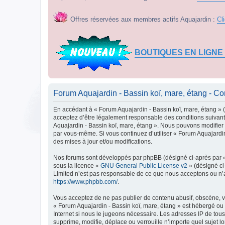
Offres réservées aux membres actifs Aquajardin :
Cl
BOUTIQUES EN LIGNE
Forum Aquajardin - Bassin koï, mare, étang - Cond
En accédant à « Forum Aquajardin - Bassin koï, mare, étang » (d
acceptez d’être légalement responsable des conditions suivante
Aquajardin - Bassin koï, mare, étang ». Nous pouvons modifier c
par vous-même. Si vous continuez d’utiliser « Forum Aquajardi
des mises à jour et/ou modifications.
Nos forums sont développés par phpBB (désigné ci-après par « i
sous la licence «
GNU General Public License v2
» (désigné ci
Limited n’est pas responsable de ce que nous acceptons ou n’
https://www.phpbb.com/
.
Vous acceptez de ne pas publier de contenu abusif, obscène, vu
« Forum Aquajardin - Bassin koï, mare, étang » est hébergé ou 
Internet si nous le jugeons nécessaire. Les adresses IP de to
supprime, modifie, déplace ou verrouille n’importe quel sujet 