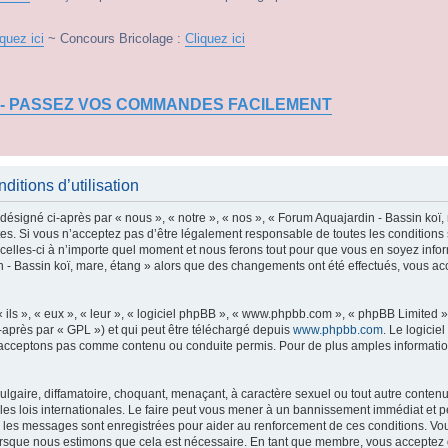
iquez ici
~ Concours Bricolage :
Cliquez ici
 - PASSEZ VOS COMMANDES FACILEMENT
itions d’utilisation
ésigné ci-après par « nous », « notre », « nos », « Forum Aquajardin - Bassin koï, 
s. Si vous n’acceptez pas d’être légalement responsable de toutes les conditions s
elles-ci à n’importe quel moment et nous ferons tout pour que vous en soyez informé,
n - Bassin koï, mare, étang » alors que des changements ont été effectués, vous a
ls », « eux », « leur », « logiciel phpBB », « www.phpbb.com », « phpBB Limited »,
-après par « GPL ») et qui peut être téléchargé depuis
www.phpbb.com
. Le logicie
acceptons pas comme contenu ou conduite permis. Pour de plus amples informations
lgaire, diffamatoire, choquant, menaçant, à caractère sexuel ou tout autre contenu 
les lois internationales. Le faire peut vous mener à un bannissement immédiat et p
us les messages sont enregistrées pour aider au renforcement de ces conditions. Vo
lorsque nous estimons que cela est nécessaire. En tant que membre, vous acceptez 