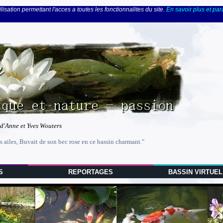
lisation permettant l'acces a toutes les fonctionnalites du site.
En savoir plus et pa
 d'Anne et Yves Wouters
s ailes, Buvait de son bec rose en ce bassin charmant."
S
REPORTAGES
BASSIN VIRTUEL