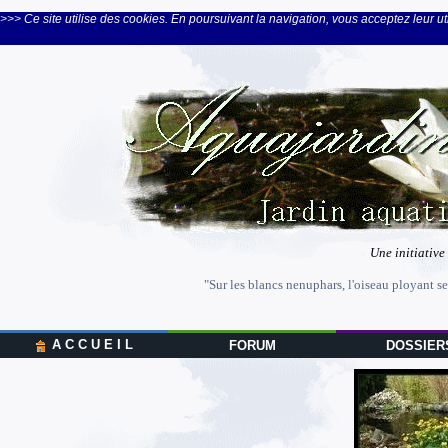
>>> Ce site utilise des cookies. En poursuivant la navigation, vous acceptez leur uti
Une initiative
"Sur les blancs nenuphars, l'oiseau ployant se
A C C U E I L
FORUM
DOSSIER