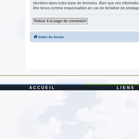
stockées dans notre base de données. Bien que ces informations
être tenus comme responsables en cas de tentative de piratag
Retour à la page de connexion
Index du forum
A C C U E I L
L I E N S