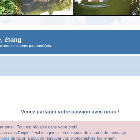
, étang
et rencontres entre passionné(e)s.
Venez partager votre passion avec nous !
 email. Tout est réglable dans votre profil.
e avec l'onglet "Fichiers joints" en dessous de la zone de message.
hotos
de façon à pouvoir retrouver vos photographies facilement.