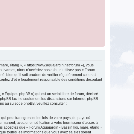
mare, étang », « https://www.aquajardin.net/forum »), vous
uivantes, alors n’accédez pas et/ou n’utilisez pas « Forum
 bien qu’il soit prudent de vérifier régulièrement celles-ci
cceptez d’être légalement responsable des conditions découlant
 « Équipes phpBB ») qui est un script libre de forum, déclaré
l phpBB facilite seulement les discussions sur Internet. phpBB
 au sujet de phpBB, veuillez consulter :
qui peut transgresser les lois de votre pays, du pays où
ermanent, avec une notification à votre fournisseur d’accès à
us acceptez que « Forum Aquajardin - Bassin koï, mare, étang »
que toutes les informations que vous avez saisies soient