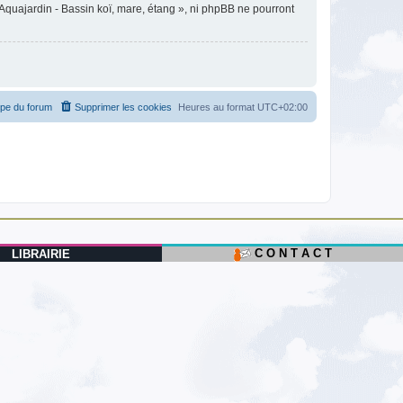
Aquajardin - Bassin koï, mare, étang », ni phpBB ne pourront
ipe du forum
Supprimer les cookies
Heures au format
UTC+02:00
C O N T A C T
LIBRAIRIE