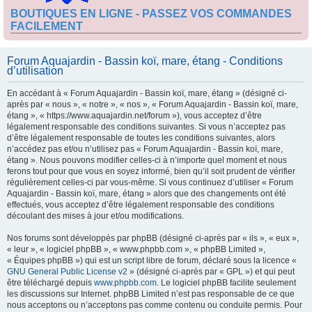
BOUTIQUES EN LIGNE - PASSEZ VOS COMMANDES
FACILEMENT
Forum Aquajardin - Bassin koï, mare, étang - Conditions
d’utilisation
En accédant à « Forum Aquajardin - Bassin koï, mare, étang » (désigné ci-
après par « nous », « notre », « nos », « Forum Aquajardin - Bassin koï, mare,
étang », « https://www.aquajardin.net/forum »), vous acceptez d’être
légalement responsable des conditions suivantes. Si vous n’acceptez pas
d’être légalement responsable de toutes les conditions suivantes, alors
n’accédez pas et/ou n’utilisez pas « Forum Aquajardin - Bassin koï, mare,
étang ». Nous pouvons modifier celles-ci à n’importe quel moment et nous
ferons tout pour que vous en soyez informé, bien qu’il soit prudent de vérifier
régulièrement celles-ci par vous-même. Si vous continuez d’utiliser « Forum
Aquajardin - Bassin koï, mare, étang » alors que des changements ont été
effectués, vous acceptez d’être légalement responsable des conditions
découlant des mises à jour et/ou modifications.
Nos forums sont développés par phpBB (désigné ci-après par « ils », « eux »,
« leur », « logiciel phpBB », « www.phpbb.com », « phpBB Limited »,
« Équipes phpBB ») qui est un script libre de forum, déclaré sous la licence «
GNU General Public License v2
» (désigné ci-après par « GPL ») et qui peut
être téléchargé depuis
www.phpbb.com
. Le logiciel phpBB facilite seulement
les discussions sur Internet. phpBB Limited n’est pas responsable de ce que
nous acceptons ou n’acceptons pas comme contenu ou conduite permis. Pour