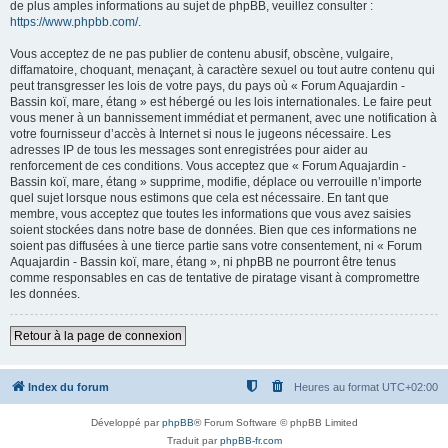
de plus amples informations au sujet de phpBB, veuillez consulter :
https://www.phpbb.com/
.
Vous acceptez de ne pas publier de contenu abusif, obscène, vulgaire,
diffamatoire, choquant, menaçant, à caractère sexuel ou tout autre contenu qui
peut transgresser les lois de votre pays, du pays où « Forum Aquajardin -
Bassin koï, mare, étang » est hébergé ou les lois internationales. Le faire peut
vous mener à un bannissement immédiat et permanent, avec une notification à
votre fournisseur d’accès à Internet si nous le jugeons nécessaire. Les
adresses IP de tous les messages sont enregistrées pour aider au
renforcement de ces conditions. Vous acceptez que « Forum Aquajardin -
Bassin koï, mare, étang » supprime, modifie, déplace ou verrouille n’importe
quel sujet lorsque nous estimons que cela est nécessaire. En tant que
membre, vous acceptez que toutes les informations que vous avez saisies
soient stockées dans notre base de données. Bien que ces informations ne
soient pas diffusées à une tierce partie sans votre consentement, ni « Forum
Aquajardin - Bassin koï, mare, étang », ni phpBB ne pourront être tenus
comme responsables en cas de tentative de piratage visant à compromettre
les données.
Retour à la page de connexion
Index du forum
Heures au format
UTC+02:00
Développé par
phpBB
® Forum Software © phpBB Limited
Traduit par
phpBB-fr.com