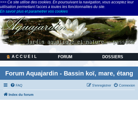
>>> Ce site utilise des cookies. En poursuivant la navigation, vous acceptez leur
utilisation permettant l'acces a toutes les fonctionnalites du site.
En savoir plus et parametrer vos cookies
A C C U E I L
FORUM
DOSSIERS
Forum Aquajardin - Bassin koï, mare, étang
FAQ
S’enregistrer
Connexion
Index du forum