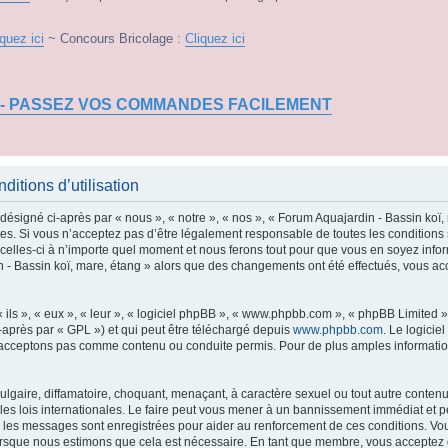
iquez ici
~ Concours Bricolage :
Cliquez ici
 - PASSEZ VOS COMMANDES FACILEMENT
itions d’utilisation
ésigné ci-après par « nous », « notre », « nos », « Forum Aquajardin - Bassin koï, 
s. Si vous n’acceptez pas d’être légalement responsable de toutes les conditions s
elles-ci à n’importe quel moment et nous ferons tout pour que vous en soyez informé,
n - Bassin koï, mare, étang » alors que des changements ont été effectués, vous a
ls », « eux », « leur », « logiciel phpBB », « www.phpbb.com », « phpBB Limited »,
-après par « GPL ») et qui peut être téléchargé depuis
www.phpbb.com
. Le logicie
acceptons pas comme contenu ou conduite permis. Pour de plus amples informations
lgaire, diffamatoire, choquant, menaçant, à caractère sexuel ou tout autre contenu 
les lois internationales. Le faire peut vous mener à un bannissement immédiat et p
us les messages sont enregistrées pour aider au renforcement de ces conditions. Vo
lorsque nous estimons que cela est nécessaire. En tant que membre, vous acceptez 