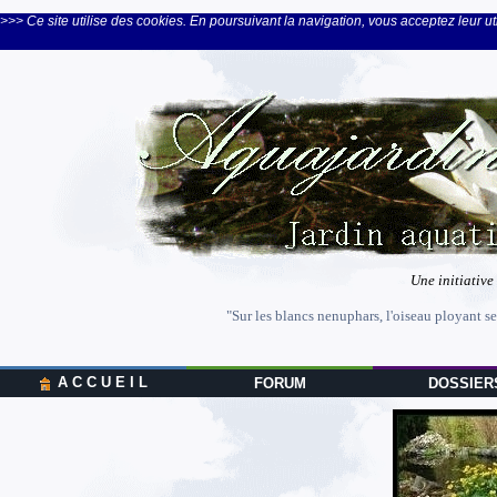
>>> Ce site utilise des cookies. En poursuivant la navigation, vous acceptez leur uti
Une initiative
"Sur les blancs nenuphars, l'oiseau ployant se
A C C U E I L
FORUM
DOSSIER