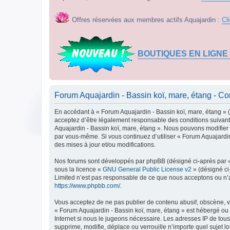
Offres réservées aux membres actifs Aquajardin :
Cl
BOUTIQUES EN LIGNE
Forum Aquajardin - Bassin koï, mare, étang - Cond
En accédant à « Forum Aquajardin - Bassin koï, mare, étang » (d
acceptez d’être légalement responsable des conditions suivante
Aquajardin - Bassin koï, mare, étang ». Nous pouvons modifier c
par vous-même. Si vous continuez d’utiliser « Forum Aquajardi
des mises à jour et/ou modifications.
Nos forums sont développés par phpBB (désigné ci-après par « i
sous la licence «
GNU General Public License v2
» (désigné ci
Limited n’est pas responsable de ce que nous acceptons ou n’
https://www.phpbb.com/
.
Vous acceptez de ne pas publier de contenu abusif, obscène, vu
« Forum Aquajardin - Bassin koï, mare, étang » est hébergé ou 
Internet si nous le jugeons nécessaire. Les adresses IP de to
supprime, modifie, déplace ou verrouille n’importe quel sujet 