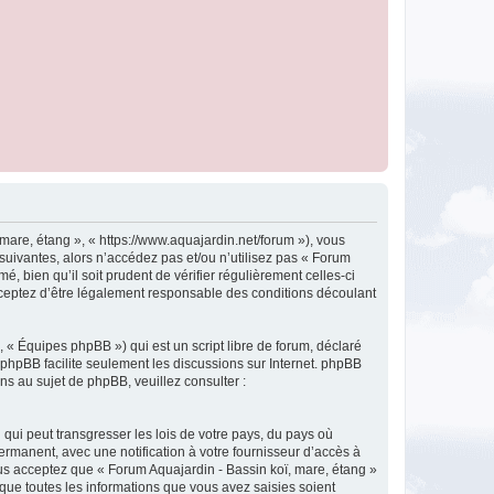
mare, étang », « https://www.aquajardin.net/forum »), vous
uivantes, alors n’accédez pas et/ou n’utilisez pas « Forum
 bien qu’il soit prudent de vérifier régulièrement celles-ci
cceptez d’être légalement responsable des conditions découlant
 « Équipes phpBB ») qui est un script libre de forum, déclaré
l phpBB facilite seulement les discussions sur Internet. phpBB
 au sujet de phpBB, veuillez consulter :
qui peut transgresser les lois de votre pays, du pays où
ermanent, avec une notification à votre fournisseur d’accès à
us acceptez que « Forum Aquajardin - Bassin koï, mare, étang »
que toutes les informations que vous avez saisies soient