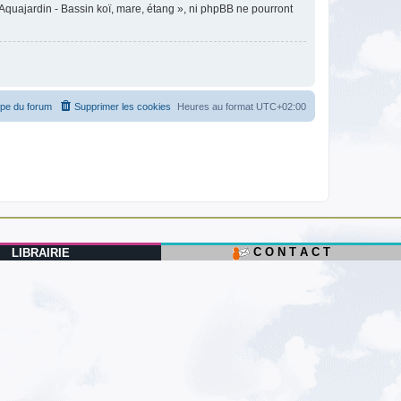
Aquajardin - Bassin koï, mare, étang », ni phpBB ne pourront
ipe du forum
Supprimer les cookies
Heures au format
UTC+02:00
C O N T A C T
LIBRAIRIE