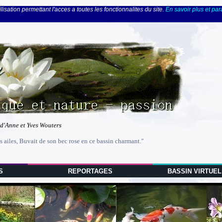
lisation permettant l'acces a toutes les fonctionnalites du site.
En savoir plus et pa
 d'Anne et Yves Wouters
s ailes, Buvait de son bec rose en ce bassin charmant."
S
REPORTAGES
BASSIN VIRTUEL