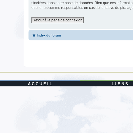
stockées dans notre base de données. Bien que ces informations
être tenus comme responsables en cas de tentative de piratag
Retour à la page de connexion
Index du forum
A C C U E I L
L I E N S