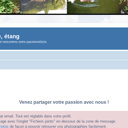
, étang
et rencontres entre passionné(e)s.
Venez partager votre passion avec nous !
 email. Tout est réglable dans votre profil.
e avec l'onglet "Fichiers joints" en dessous de la zone de message.
hotos
de façon à pouvoir retrouver vos photographies facilement.