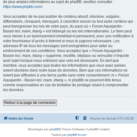
de plus amples informations au sujet de phpBB, veuillez consulter :
https://www.phpbb.com/
.
Vous acceptez de ne pas publier de contenu abusif, obscène, vulgaire,
diffamatoire, choquant, menaçant, à caractère sexuel ou tout autre contenu qui
peut transgresser les lois de votre pays, du pays où « Forum Aquajardin -
Bassin koï, mare, étang » est hébergé ou les lois internationales. Le faire peut
vous mener à un bannissement immédiat et permanent, avec une notification à
votre fournisseur d’accès à Internet si nous le jugeons nécessaire. Les
adresses IP de tous les messages sont enregistrées pour aider au
renforcement de ces conditions. Vous acceptez que « Forum Aquajardin -
Bassin koï, mare, étang » supprime, modifie, déplace ou verrouille n’importe
quel sujet lorsque nous estimons que cela est nécessaire. En tant que
membre, vous acceptez que toutes les informations que vous avez saisies
soient stockées dans notre base de données. Bien que ces informations ne
soient pas diffusées à une tierce partie sans votre consentement, ni « Forum
Aquajardin - Bassin koï, mare, étang », ni phpBB ne pourront être tenus
comme responsables en cas de tentative de piratage visant à compromettre
les données.
Retour à la page de connexion
Index du forum
Heures au format
UTC+02:00
Développé par
phpBB
® Forum Software © phpBB Limited
Traduit par
phpBB-fr.com