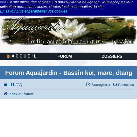
>>> Ce site utilise des cookies. En poursuivant la navigation, vous acceptez leur
utilisation permettant l'acces a toutes les fonctionnalites du site.
En savoir plus et parametrer vos cookies
A C C U E I L
FORUM
DOSSIERS
Forum Aquajardin - Bassin koï, mare, étang
FAQ
S’enregistrer
Connexion
Index du forum