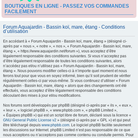
BOUTIQUES EN LIGNE - PASSEZ VOS COMMANDES
FACILEMENT
Forum Aquajardin - Bassin koï, mare, étang - Conditions
d’utilisation
En accédant à « Forum Aquajardin - Bassin koï, mare, étang » (désigné ci-
après par « nous », « notre », « nos », « Forum Aquajardin - Bassin koï, mare,
étang », « https://www.aquajardin.net/forum »), vous acceptez d’être
légalement responsable des conditions suivantes. Si vous n’acceptez pas
d’être légalement responsable de toutes les conditions suivantes, alors
n’accédez pas et/ou n’utilisez pas « Forum Aquajardin - Bassin koï, mare,
étang ». Nous pouvons modifier celles-ci à n’importe quel moment et nous
ferons tout pour que vous en soyez informé, bien qu’il soit prudent de vérifier
régulièrement celles-ci par vous-même. Si vous continuez d’utiliser « Forum
Aquajardin - Bassin koï, mare, étang » alors que des changements ont été
effectués, vous acceptez d’être légalement responsable des conditions
découlant des mises à jour et/ou modifications.
Nos forums sont développés par phpBB (désigné ci-après par « ils », « eux »,
« leur », « logiciel phpBB », « www.phpbb.com », « phpBB Limited »,
« Équipes phpBB ») qui est un script libre de forum, déclaré sous la licence «
GNU General Public License v2
» (désigné ci-après par « GPL ») et qui peut
être téléchargé depuis
www.phpbb.com
. Le logiciel phpBB facilite seulement
les discussions sur Internet. phpBB Limited n’est pas responsable de ce que
nous acceptons ou n’acceptons pas comme contenu ou conduite permis. Pour