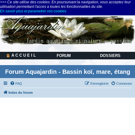
>>> Ce site utilise des cookies. En poursuivant la navigation, vous acceptez leur
utilisation permettant l'acces a toutes les fonctionnalites du site.
En savoir plus et parametrer vos cookies
A C C U E I L
FORUM
DOSSIERS
Forum Aquajardin - Bassin koï, mare, étang
FAQ
S’enregistrer
Connexion
Index du forum