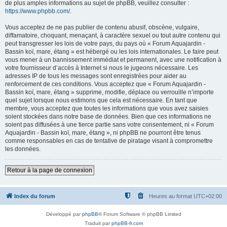
de plus amples informations au sujet de phpBB, veuillez consulter :
https://www.phpbb.com/
.
Vous acceptez de ne pas publier de contenu abusif, obscène, vulgaire,
diffamatoire, choquant, menaçant, à caractère sexuel ou tout autre contenu qui
peut transgresser les lois de votre pays, du pays où « Forum Aquajardin -
Bassin koï, mare, étang » est hébergé ou les lois internationales. Le faire peut
vous mener à un bannissement immédiat et permanent, avec une notification à
votre fournisseur d’accès à Internet si nous le jugeons nécessaire. Les
adresses IP de tous les messages sont enregistrées pour aider au
renforcement de ces conditions. Vous acceptez que « Forum Aquajardin -
Bassin koï, mare, étang » supprime, modifie, déplace ou verrouille n’importe
quel sujet lorsque nous estimons que cela est nécessaire. En tant que
membre, vous acceptez que toutes les informations que vous avez saisies
soient stockées dans notre base de données. Bien que ces informations ne
soient pas diffusées à une tierce partie sans votre consentement, ni « Forum
Aquajardin - Bassin koï, mare, étang », ni phpBB ne pourront être tenus
comme responsables en cas de tentative de piratage visant à compromettre
les données.
Retour à la page de connexion
Index du forum
Heures au format
UTC+02:00
Développé par
phpBB
® Forum Software © phpBB Limited
Traduit par
phpBB-fr.com