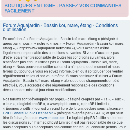
BOUTIQUES EN LIGNE - PASSEZ VOS COMMANDES
FACILEMENT
Forum Aquajardin - Bassin koï, mare, étang - Conditions
d’utilisation
En accédant à « Forum Aquajardin - Bassin koï, mare, étang » (désigné ci-
après par « nous », « notre », « nos », « Forum Aquajardin - Bassin koï, mare,
étang », « https://www.aquajardin.net/forum »), vous acceptez d’être
légalement responsable des conditions suivantes. Si vous n’acceptez pas
d’être légalement responsable de toutes les conditions suivantes, alors
n’accédez pas et/ou n’utilisez pas « Forum Aquajardin - Bassin koï, mare,
étang ». Nous pouvons modifier celles-ci à n’importe quel moment et nous
ferons tout pour que vous en soyez informé, bien qu’il soit prudent de vérifier
régulièrement celles-ci par vous-même. Si vous continuez d’utiliser « Forum
Aquajardin - Bassin koï, mare, étang » alors que des changements ont été
effectués, vous acceptez d’être légalement responsable des conditions
découlant des mises à jour et/ou modifications.
Nos forums sont développés par phpBB (désigné ci-après par « ils », « eux »,
« leur », « logiciel phpBB », « www.phpbb.com », « phpBB Limited »,
« Équipes phpBB ») qui est un script libre de forum, déclaré sous la licence «
GNU General Public License v2
» (désigné ci-après par « GPL ») et qui peut
être téléchargé depuis
www.phpbb.com
. Le logiciel phpBB facilite seulement
les discussions sur Internet. phpBB Limited n’est pas responsable de ce que
nous acceptons ou n’acceptons pas comme contenu ou conduite permis. Pour