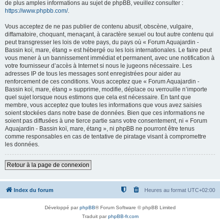
de plus amples informations au sujet de phpBB, veuillez consulter :
https://www.phpbb.com/
.
Vous acceptez de ne pas publier de contenu abusif, obscène, vulgaire,
diffamatoire, choquant, menaçant, à caractère sexuel ou tout autre contenu qui
peut transgresser les lois de votre pays, du pays où « Forum Aquajardin -
Bassin koï, mare, étang » est hébergé ou les lois internationales. Le faire peut
vous mener à un bannissement immédiat et permanent, avec une notification à
votre fournisseur d’accès à Internet si nous le jugeons nécessaire. Les
adresses IP de tous les messages sont enregistrées pour aider au
renforcement de ces conditions. Vous acceptez que « Forum Aquajardin -
Bassin koï, mare, étang » supprime, modifie, déplace ou verrouille n’importe
quel sujet lorsque nous estimons que cela est nécessaire. En tant que
membre, vous acceptez que toutes les informations que vous avez saisies
soient stockées dans notre base de données. Bien que ces informations ne
soient pas diffusées à une tierce partie sans votre consentement, ni « Forum
Aquajardin - Bassin koï, mare, étang », ni phpBB ne pourront être tenus
comme responsables en cas de tentative de piratage visant à compromettre
les données.
Retour à la page de connexion
Index du forum
Heures au format
UTC+02:00
Développé par
phpBB
® Forum Software © phpBB Limited
Traduit par
phpBB-fr.com