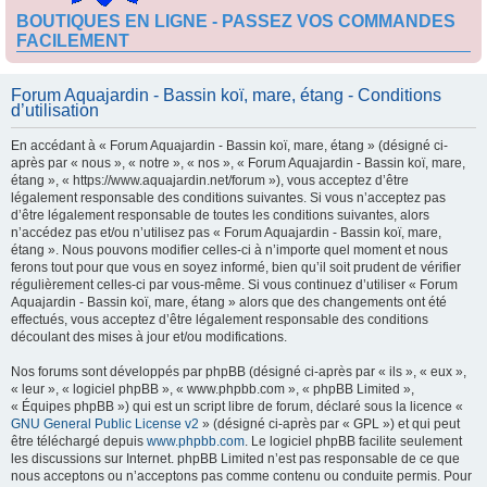
BOUTIQUES EN LIGNE - PASSEZ VOS COMMANDES
FACILEMENT
Forum Aquajardin - Bassin koï, mare, étang - Conditions
d’utilisation
En accédant à « Forum Aquajardin - Bassin koï, mare, étang » (désigné ci-
après par « nous », « notre », « nos », « Forum Aquajardin - Bassin koï, mare,
étang », « https://www.aquajardin.net/forum »), vous acceptez d’être
légalement responsable des conditions suivantes. Si vous n’acceptez pas
d’être légalement responsable de toutes les conditions suivantes, alors
n’accédez pas et/ou n’utilisez pas « Forum Aquajardin - Bassin koï, mare,
étang ». Nous pouvons modifier celles-ci à n’importe quel moment et nous
ferons tout pour que vous en soyez informé, bien qu’il soit prudent de vérifier
régulièrement celles-ci par vous-même. Si vous continuez d’utiliser « Forum
Aquajardin - Bassin koï, mare, étang » alors que des changements ont été
effectués, vous acceptez d’être légalement responsable des conditions
découlant des mises à jour et/ou modifications.
Nos forums sont développés par phpBB (désigné ci-après par « ils », « eux »,
« leur », « logiciel phpBB », « www.phpbb.com », « phpBB Limited »,
« Équipes phpBB ») qui est un script libre de forum, déclaré sous la licence «
GNU General Public License v2
» (désigné ci-après par « GPL ») et qui peut
être téléchargé depuis
www.phpbb.com
. Le logiciel phpBB facilite seulement
les discussions sur Internet. phpBB Limited n’est pas responsable de ce que
nous acceptons ou n’acceptons pas comme contenu ou conduite permis. Pour