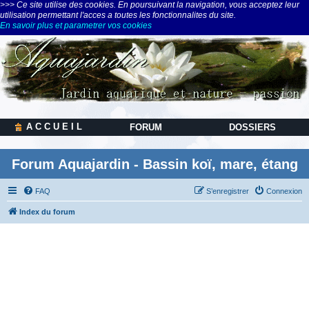
>>> Ce site utilise des cookies. En poursuivant la navigation, vous acceptez leur
utilisation permettant l'acces a toutes les fonctionnalites du site.
En savoir plus et parametrer vos cookies
A C C U E I L
FORUM
DOSSIERS
Forum Aquajardin - Bassin koï, mare, étang
FAQ
S’enregistrer
Connexion
Index du forum