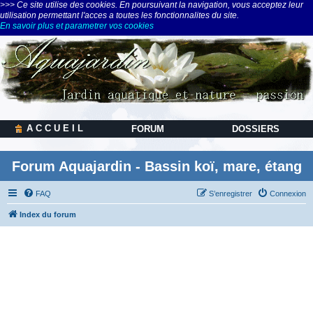
>>> Ce site utilise des cookies. En poursuivant la navigation, vous acceptez leur
utilisation permettant l'acces a toutes les fonctionnalites du site.
En savoir plus et parametrer vos cookies
A C C U E I L
FORUM
DOSSIERS
Forum Aquajardin - Bassin koï, mare, étang
FAQ
S’enregistrer
Connexion
Index du forum