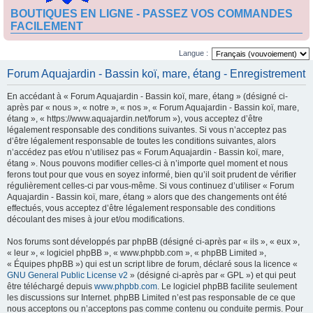
BOUTIQUES EN LIGNE - PASSEZ VOS COMMANDES
FACILEMENT
Langue :
Forum Aquajardin - Bassin koï, mare, étang - Enregistrement
En accédant à « Forum Aquajardin - Bassin koï, mare, étang » (désigné ci-
après par « nous », « notre », « nos », « Forum Aquajardin - Bassin koï, mare,
étang », « https://www.aquajardin.net/forum »), vous acceptez d’être
légalement responsable des conditions suivantes. Si vous n’acceptez pas
d’être légalement responsable de toutes les conditions suivantes, alors
n’accédez pas et/ou n’utilisez pas « Forum Aquajardin - Bassin koï, mare,
étang ». Nous pouvons modifier celles-ci à n’importe quel moment et nous
ferons tout pour que vous en soyez informé, bien qu’il soit prudent de vérifier
régulièrement celles-ci par vous-même. Si vous continuez d’utiliser « Forum
Aquajardin - Bassin koï, mare, étang » alors que des changements ont été
effectués, vous acceptez d’être légalement responsable des conditions
découlant des mises à jour et/ou modifications.
Nos forums sont développés par phpBB (désigné ci-après par « ils », « eux »,
« leur », « logiciel phpBB », « www.phpbb.com », « phpBB Limited »,
« Équipes phpBB ») qui est un script libre de forum, déclaré sous la licence «
GNU General Public License v2
» (désigné ci-après par « GPL ») et qui peut
être téléchargé depuis
www.phpbb.com
. Le logiciel phpBB facilite seulement
les discussions sur Internet. phpBB Limited n’est pas responsable de ce que
nous acceptons ou n’acceptons pas comme contenu ou conduite permis. Pour