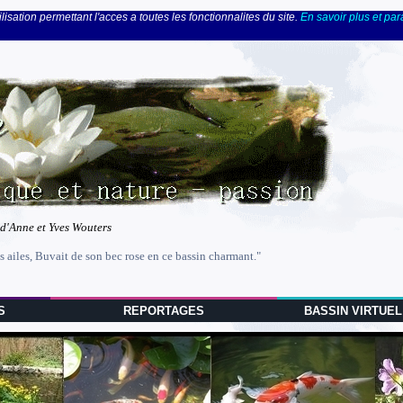
lisation permettant l'acces a toutes les fonctionnalites du site.
En savoir plus et pa
 d'Anne et Yves Wouters
s ailes, Buvait de son bec rose en ce bassin charmant."
S
REPORTAGES
BASSIN VIRTUEL