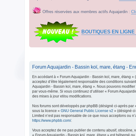
Offres réservées aux membres actifs Aquajardin :
Cl
BOUTIQUES EN LIGNE
Forum Aquajardin - Bassin koï, mare, étang - En
En accédant à « Forum Aquajardin - Bassin koï, mare, étang » (d
acceptez d’être légalement responsable des conditions suivante
Aquajardin - Bassin koï, mare, étang ». Nous pouvons modifier c
par vous-même. Si vous continuez d’utiliser « Forum Aquajardi
des mises à jour et/ou modifications.
Nos forums sont développés par phpBB (désigné ci-après par « i
sous la licence «
GNU General Public License v2
» (désigné ci
Limited n’est pas responsable de ce que nous acceptons ou n’
https://www.phpbb.com/
.
Vous acceptez de ne pas publier de contenu abusif, obscène, vu
« Forum Aquajardin - Bassin koï, mare, étang » est hébergé ou 