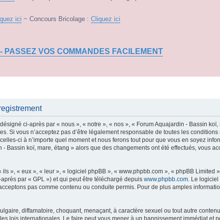
iquez ici
~ Concours Bricolage :
Cliquez ici
 - PASSEZ VOS COMMANDES FACILEMENT
registrement
ésigné ci-après par « nous », « notre », « nos », « Forum Aquajardin - Bassin koï, 
s. Si vous n’acceptez pas d’être légalement responsable de toutes les conditions s
elles-ci à n’importe quel moment et nous ferons tout pour que vous en soyez informé,
n - Bassin koï, mare, étang » alors que des changements ont été effectués, vous a
ls », « eux », « leur », « logiciel phpBB », « www.phpbb.com », « phpBB Limited »,
-après par « GPL ») et qui peut être téléchargé depuis
www.phpbb.com
. Le logicie
acceptons pas comme contenu ou conduite permis. Pour de plus amples informations
lgaire, diffamatoire, choquant, menaçant, à caractère sexuel ou tout autre contenu 
les lois internationales. Le faire peut vous mener à un bannissement immédiat et p