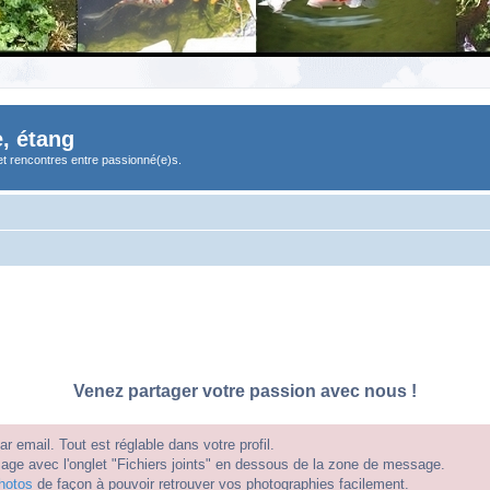
, étang
et rencontres entre passionné(e)s.
Venez partager votre passion avec nous !
 email. Tout est réglable dans votre profil.
e avec l'onglet "Fichiers joints" en dessous de la zone de message.
hotos
de façon à pouvoir retrouver vos photographies facilement.