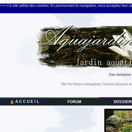
>>> Ce site utilise des cookies. En poursuivant la navigation, vous acceptez leur uti
Une initiative
"Sur les blancs nenuphars, l'oiseau ployant se
A C C U E I L
FORUM
DOSSIER