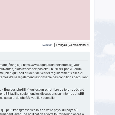
Langue :
mare, étang », « https://www.aquajardin.net/forum »), vous
uivantes, alors n’accédez pas et/ou n’utilisez pas « Forum
 bien qu’il soit prudent de vérifier régulièrement celles-ci
cceptez d’être légalement responsable des conditions découlant
 « Équipes phpBB ») qui est un script libre de forum, déclaré
l phpBB facilite seulement les discussions sur Internet. phpBB
 au sujet de phpBB, veuillez consulter :
qui peut transgresser les lois de votre pays, du pays où
ermanent, avec une notification à votre fournisseur d’accès à