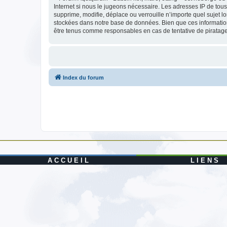
Internet si nous le jugeons nécessaire. Les adresses IP de to
supprime, modifie, déplace ou verrouille n’importe quel sujet 
stockées dans notre base de données. Bien que ces informations
être tenus comme responsables en cas de tentative de piratag
Index du forum
A C C U E I L
L I E N S