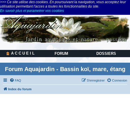
>>> Ce site utilise des cookies. En poursuivant la navigation, vous acceptez leur
utilisation permettant l'acces a toutes les fonctionnalites du site.
En savoir plus et parametrer vos cookies
A C C U E I L
FORUM
DOSSIERS
Forum Aquajardin - Bassin koï, mare, étang
FAQ
S’enregistrer
Connexion
Index du forum