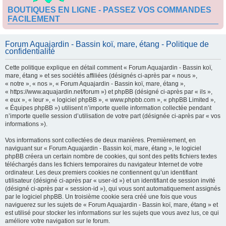
BOUTIQUES EN LIGNE - PASSEZ VOS COMMANDES
FACILEMENT
Forum Aquajardin - Bassin koï, mare, étang - Politique de
confidentialité
Cette politique explique en détail comment « Forum Aquajardin - Bassin koï,
mare, étang » et ses sociétés affiliées (désignés ci-après par « nous »,
« notre », « nos », « Forum Aquajardin - Bassin koï, mare, étang »,
« https://www.aquajardin.net/forum ») et phpBB (désigné ci-après par « ils »,
« eux », « leur », « logiciel phpBB », « www.phpbb.com », « phpBB Limited »,
« Équipes phpBB ») utilisent n’importe quelle information collectée pendant
n’importe quelle session d’utilisation de votre part (désignée ci-après par « vos
informations »).
Vos informations sont collectées de deux manières. Premièrement, en
naviguant sur « Forum Aquajardin - Bassin koï, mare, étang », le logiciel
phpBB créera un certain nombre de cookies, qui sont des petits fichiers textes
téléchargés dans les fichiers temporaires du navigateur Internet de votre
ordinateur. Les deux premiers cookies ne contiennent qu’un identifiant
utilisateur (désigné ci-après par « user-id ») et un identifiant de session invité
(désigné ci-après par « session-id »), qui vous sont automatiquement assignés
par le logiciel phpBB. Un troisième cookie sera créé une fois que vous
naviguerez sur les sujets de « Forum Aquajardin - Bassin koï, mare, étang » et
est utilisé pour stocker les informations sur les sujets que vous avez lus, ce qui
améliore votre navigation sur le forum.