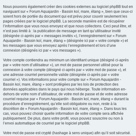
Nous pouvons également créer des cookies externes au logiciel phpBB tout en
naviguant sur « Forum Aquajardin - Bassin koï, mare, étang », bien que ceux-ci
soient hors de portée du document qui est prévu pour couvrir seulement les
pages créées par le logiciel phpBB. La seconde manière est de récupérer
l’information que vous nous envoyez et que nous collectons. Ceci peut être, et
n’est pas limité à : la publication de message en tant qu’utilisateur invité
(désignée ci-après par « messages invités »), l’enregistrement sur « Forum
Aquajardin - Bassin koï, mare, étang » (désignée ici par « votre compte ») et
les messages que vous envoyez après l’enregistrement et lors d’une
connexion (désignés ici par « vos messages »).
Votre compte contiendra au minimum un identifiant unique (désigné ci-après
par « votre nom d’utilisateur »), un mot de passe personnel utilisé pour la
connexion à votre compte (désigné ci-après par « votre mot de passe »), et
une adresse courriel personnelle valide (désignée ci-après par « votre
courriel »). Vos informations pour votre compte sur « Forum Aquajardin -
Bassin koï, mare, étang » sont protégées par les lois de protection des
données applicables dans le pays qui nous héberge. Toute information en-
dehors de votre nom d’utilisateur, de votre mot de passe et de votre adresse
courriel requise par « Forum Aquajardin - Bassin koï, mare, étang » durant la
procédure d’enregistrement, qu’elle soit obligatoire ou non, reste à la
discrétion de « Forum Aquajardin - Bassin koï, mare, étang ». Dans tous les
cas, vous pouvez choisir quelle information de votre compte sera affichée
publiquement. De plus, dans votre profil, vous pouvez souscrire ou non à
l’envoi automatique de courriel par le logiciel phpBB.
Votre mot de passe est crypté (hashage à sens unique) afin qu’il soit sécurisé.