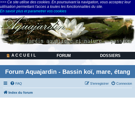
>>> Ce site utilise des cookies. En poursuivant la navigation, vous acceptez leur
utilisation permettant l'acces a toutes les fonctionnalites du site.
En savoir plus et parametrer vos cookies
A C C U E I L
FORUM
DOSSIERS
Forum Aquajardin - Bassin koï, mare, étang
FAQ
S’enregistrer
Connexion
Index du forum