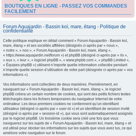
BOUTIQUES EN LIGNE - PASSEZ VOS COMMANDES
FACILEMENT
Forum Aquajardin - Bassin koï, mare, étang - Politique de
confidentialité
Cette politique explique en détail comment « Forum Aquajardin - Bassin koï,
mare, étang » et ses sociétés affiliées (désignés ci-après par « nous »,
« notre », « nos », « Forum Aquajardin - Bassin koï, mare, étang »,
« https://www.aquajardin.net/forum ») et phpBB (désigné ci-après par « ils »,
« eux », « leur », « logiciel phpBB », « www.phpbb.com », « phpBB Limited »,
« Équipes phpBB ») utilisent n’importe quelle information collectée pendant
n’importe quelle session d’utilisation de votre part (désignée ci-après par « vos
informations »).
Vos informations sont collectées de deux manières. Premièrement, en
naviguant sur « Forum Aquajardin - Bassin koï, mare, étang », le logiciel
phpBB créera un certain nombre de cookies, qui sont des petits fichiers textes
téléchargés dans les fichiers temporaires du navigateur Internet de votre
ordinateur. Les deux premiers cookies ne contiennent qu’un identifiant
utilisateur (désigné ci-après par « user-id ») et un identifiant de session invité
(désigné ci-après par « session-id »), qui vous sont automatiquement assignés
par le logiciel phpBB. Un troisième cookie sera créé une fois que vous
naviguerez sur les sujets de « Forum Aquajardin - Bassin koï, mare, étang » et
est utilisé pour stocker les informations sur les sujets que vous avez lus, ce qui
améliore votre navigation sur le forum.