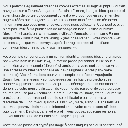
Nous pouvons également créer des cookies externes au logiciel phpBB tout en
naviguant sur « Forum Aquajardin - Bassin koï, mare, étang », bien que ceux-ci
soient hors de portée du document qui est prévu pour couvrir seulement les
pages créées par le logiciel phpBB. La seconde manière est de récupérer
l’information que vous nous envoyez et que nous collectons. Ceci peut être, et
n’est pas limité à : la publication de message en tant qu’utilisateur invité
(désignée ci-après par « messages invités »), l’enregistrement sur « Forum
Aquajardin - Bassin koï, mare, étang » (désignée ici par « votre compte ») et
les messages que vous envoyez après l’enregistrement et lors d’une
connexion (désignés ici par « vos messages »).
Votre compte contiendra au minimum un identifiant unique (désigné ci-après
par « votre nom d’utilisateur »), un mot de passe personnel utilisé pour la
connexion à votre compte (désigné ci-après par « votre mot de passe »), et
une adresse courriel personnelle valide (désignée ci-après par « votre
courriel »). Vos informations pour votre compte sur « Forum Aquajardin -
Bassin koï, mare, étang » sont protégées par les lois de protection des
données applicables dans le pays qui nous héberge. Toute information en-
dehors de votre nom d’utilisateur, de votre mot de passe et de votre adresse
courriel requise par « Forum Aquajardin - Bassin koï, mare, étang » durant la
procédure d’enregistrement, qu’elle soit obligatoire ou non, reste à la
discrétion de « Forum Aquajardin - Bassin koï, mare, étang ». Dans tous les
cas, vous pouvez choisir quelle information de votre compte sera affichée
publiquement. De plus, dans votre profil, vous pouvez souscrire ou non à
l’envoi automatique de courriel par le logiciel phpBB.
Votre mot de passe est crypté (hashage à sens unique) afin qu’il soit sécurisé.