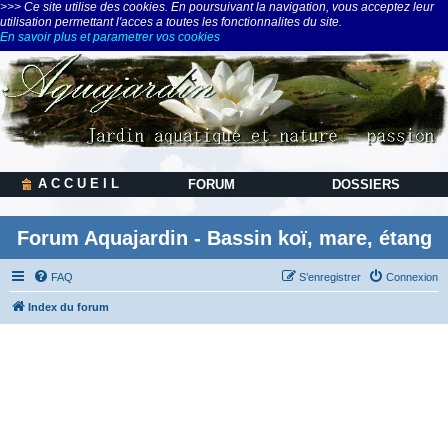
>>> Ce site utilise des cookies. En poursuivant la navigation, vous acceptez leur
utilisation permettant l'acces a toutes les fonctionnalites du site.
En savoir plus et parametrer vos cookies
A C C U E I L
FORUM
DOSSIERS
Forum Aquajardin - Bassin koï, mare, étang
FAQ
S’enregistrer
Connexion
Index du forum