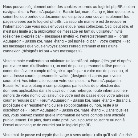
Nous pouvons également créer des cookies externes au logiciel phpBB tout en
naviguant sur « Forum Aquajardin - Bassin koï, mare, étang », bien que ceux-ci
soient hors de portée du document qui est prévu pour couvrir seulement les
pages créées par le logiciel phpBB. La seconde manière est de récupérer
l’information que vous nous envoyez et que nous collectons. Ceci peut être, et
n’est pas limité à : la publication de message en tant qu’utilisateur invité
(désignée ci-après par « messages invités »), l’enregistrement sur « Forum
Aquajardin - Bassin koï, mare, étang » (désignée ici par « votre compte ») et
les messages que vous envoyez après l’enregistrement et lors d’une
connexion (désignés ici par « vos messages »).
Votre compte contiendra au minimum un identifiant unique (désigné ci-après
par « votre nom d’utilisateur »), un mot de passe personnel utilisé pour la
connexion à votre compte (désigné ci-après par « votre mot de passe »), et
une adresse courriel personnelle valide (désignée ci-après par « votre
courriel »). Vos informations pour votre compte sur « Forum Aquajardin -
Bassin koï, mare, étang » sont protégées par les lois de protection des
données applicables dans le pays qui nous héberge. Toute information en-
dehors de votre nom d’utilisateur, de votre mot de passe et de votre adresse
courriel requise par « Forum Aquajardin - Bassin koï, mare, étang » durant la
procédure d’enregistrement, qu’elle soit obligatoire ou non, reste à la
discrétion de « Forum Aquajardin - Bassin koï, mare, étang ». Dans tous les
cas, vous pouvez choisir quelle information de votre compte sera affichée
publiquement. De plus, dans votre profil, vous pouvez souscrire ou non à
l’envoi automatique de courriel par le logiciel phpBB.
Votre mot de passe est crypté (hashage à sens unique) afin qu’il soit sécurisé.