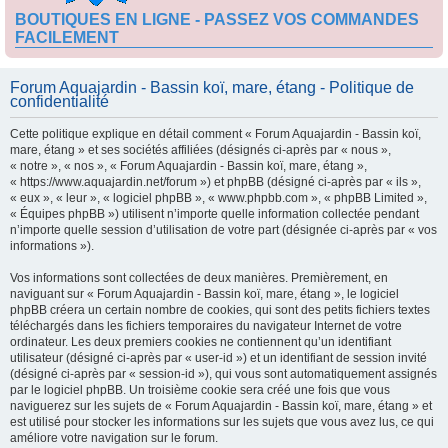
BOUTIQUES EN LIGNE - PASSEZ VOS COMMANDES
FACILEMENT
Forum Aquajardin - Bassin koï, mare, étang - Politique de
confidentialité
Cette politique explique en détail comment « Forum Aquajardin - Bassin koï,
mare, étang » et ses sociétés affiliées (désignés ci-après par « nous »,
« notre », « nos », « Forum Aquajardin - Bassin koï, mare, étang »,
« https://www.aquajardin.net/forum ») et phpBB (désigné ci-après par « ils »,
« eux », « leur », « logiciel phpBB », « www.phpbb.com », « phpBB Limited »,
« Équipes phpBB ») utilisent n’importe quelle information collectée pendant
n’importe quelle session d’utilisation de votre part (désignée ci-après par « vos
informations »).
Vos informations sont collectées de deux manières. Premièrement, en
naviguant sur « Forum Aquajardin - Bassin koï, mare, étang », le logiciel
phpBB créera un certain nombre de cookies, qui sont des petits fichiers textes
téléchargés dans les fichiers temporaires du navigateur Internet de votre
ordinateur. Les deux premiers cookies ne contiennent qu’un identifiant
utilisateur (désigné ci-après par « user-id ») et un identifiant de session invité
(désigné ci-après par « session-id »), qui vous sont automatiquement assignés
par le logiciel phpBB. Un troisième cookie sera créé une fois que vous
naviguerez sur les sujets de « Forum Aquajardin - Bassin koï, mare, étang » et
est utilisé pour stocker les informations sur les sujets que vous avez lus, ce qui
améliore votre navigation sur le forum.