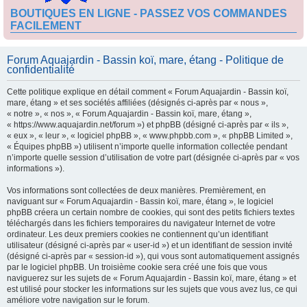
BOUTIQUES EN LIGNE - PASSEZ VOS COMMANDES
FACILEMENT
Forum Aquajardin - Bassin koï, mare, étang - Politique de
confidentialité
Cette politique explique en détail comment « Forum Aquajardin - Bassin koï,
mare, étang » et ses sociétés affiliées (désignés ci-après par « nous »,
« notre », « nos », « Forum Aquajardin - Bassin koï, mare, étang »,
« https://www.aquajardin.net/forum ») et phpBB (désigné ci-après par « ils »,
« eux », « leur », « logiciel phpBB », « www.phpbb.com », « phpBB Limited »,
« Équipes phpBB ») utilisent n’importe quelle information collectée pendant
n’importe quelle session d’utilisation de votre part (désignée ci-après par « vos
informations »).
Vos informations sont collectées de deux manières. Premièrement, en
naviguant sur « Forum Aquajardin - Bassin koï, mare, étang », le logiciel
phpBB créera un certain nombre de cookies, qui sont des petits fichiers textes
téléchargés dans les fichiers temporaires du navigateur Internet de votre
ordinateur. Les deux premiers cookies ne contiennent qu’un identifiant
utilisateur (désigné ci-après par « user-id ») et un identifiant de session invité
(désigné ci-après par « session-id »), qui vous sont automatiquement assignés
par le logiciel phpBB. Un troisième cookie sera créé une fois que vous
naviguerez sur les sujets de « Forum Aquajardin - Bassin koï, mare, étang » et
est utilisé pour stocker les informations sur les sujets que vous avez lus, ce qui
améliore votre navigation sur le forum.