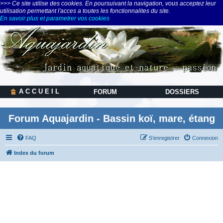
>>> Ce site utilise des cookies. En poursuivant la navigation, vous acceptez leur
utilisation permettant l'acces a toutes les fonctionnalites du site.
En savoir plus et parametrer vos cookies
A C C U E I L
FORUM
DOSSIERS
Forum Aquajardin - Bassin koï, mare, étang
FAQ
S’enregistrer
Connexion
Index du forum