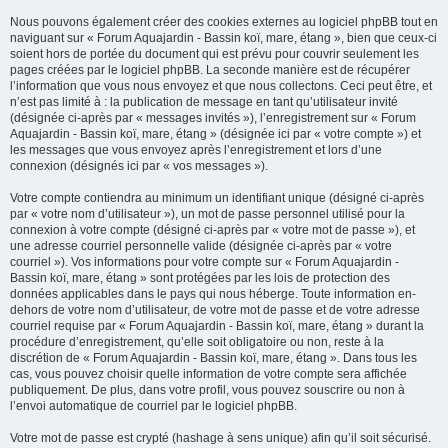
Nous pouvons également créer des cookies externes au logiciel phpBB tout en
naviguant sur « Forum Aquajardin - Bassin koï, mare, étang », bien que ceux-ci
soient hors de portée du document qui est prévu pour couvrir seulement les
pages créées par le logiciel phpBB. La seconde manière est de récupérer
l’information que vous nous envoyez et que nous collectons. Ceci peut être, et
n’est pas limité à : la publication de message en tant qu’utilisateur invité
(désignée ci-après par « messages invités »), l’enregistrement sur « Forum
Aquajardin - Bassin koï, mare, étang » (désignée ici par « votre compte ») et
les messages que vous envoyez après l’enregistrement et lors d’une
connexion (désignés ici par « vos messages »).
Votre compte contiendra au minimum un identifiant unique (désigné ci-après
par « votre nom d’utilisateur »), un mot de passe personnel utilisé pour la
connexion à votre compte (désigné ci-après par « votre mot de passe »), et
une adresse courriel personnelle valide (désignée ci-après par « votre
courriel »). Vos informations pour votre compte sur « Forum Aquajardin -
Bassin koï, mare, étang » sont protégées par les lois de protection des
données applicables dans le pays qui nous héberge. Toute information en-
dehors de votre nom d’utilisateur, de votre mot de passe et de votre adresse
courriel requise par « Forum Aquajardin - Bassin koï, mare, étang » durant la
procédure d’enregistrement, qu’elle soit obligatoire ou non, reste à la
discrétion de « Forum Aquajardin - Bassin koï, mare, étang ». Dans tous les
cas, vous pouvez choisir quelle information de votre compte sera affichée
publiquement. De plus, dans votre profil, vous pouvez souscrire ou non à
l’envoi automatique de courriel par le logiciel phpBB.
Votre mot de passe est crypté (hashage à sens unique) afin qu’il soit sécurisé.