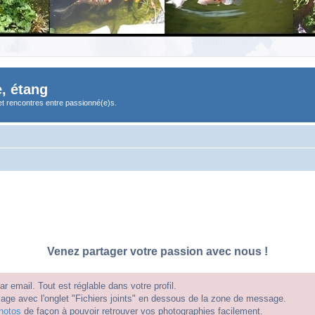
, étang
et rencontres entre passionné(e)s.
Venez partager votre passion avec nous !
 email. Tout est réglable dans votre profil.
e avec l'onglet "Fichiers joints" en dessous de la zone de message.
hotos
de façon à pouvoir retrouver vos photographies facilement.