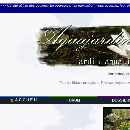
>>> Ce site utilise des cookies. En poursuivant la navigation, vous acceptez leur uti
Une initiative
"Sur les blancs nenuphars, l'oiseau ployant se
A C C U E I L
FORUM
DOSSIER