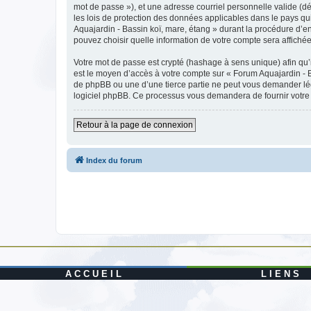
mot de passe »), et une adresse courriel personnelle valide (dé
les lois de protection des données applicables dans le pays qu
Aquajardin - Bassin koï, mare, étang » durant la procédure d’enr
pouvez choisir quelle information de votre compte sera affichée
Votre mot de passe est crypté (hashage à sens unique) afin qu’i
est le moyen d’accès à votre compte sur « Forum Aquajardin - 
de phpBB ou une d’une tierce partie ne peut vous demander légi
logiciel phpBB. Ce processus vous demandera de fournir votre n
Retour à la page de connexion
Index du forum
A C C U E I L
L I E N S