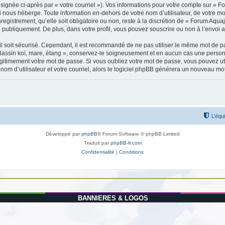
signée ci-après par « votre courriel »). Vos informations pour votre compte sur « F
i nous héberge. Toute information en-dehors de votre nom d’utilisateur, de votre mo
egistrement, qu’elle soit obligatoire ou non, reste à la discrétion de « Forum Aquaj
 publiquement. De plus, dans votre profil, vous pouvez souscrire ou non à l’envoi a
l soit sécurisé. Cependant, il est recommandé de ne pas utiliser le même mot de pas
Bassin koï, mare, étang », conservez-le soigneusement et en aucun cas une personne
timement votre mot de passe. Si vous oubliez votre mot de passe, vous pouvez utili
om d’utilisateur et votre courriel, alors le logiciel phpBB générera un nouveau m
L’équ
Développé par
phpBB
® Forum Software © phpBB Limited
Traduit par
phpBB-fr.com
Confidentialité
|
Conditions
BANNIERES & LOGOS