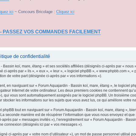
iquez ici
~ Concours Bricolage :
Cliquez ici
 - PASSEZ VOS COMMANDES FACILEMENT
tique de confidentialité
 Bassin koï, mare, étang » et ses sociétés affiliées (désignés ci-après par « nous »
é ci-après par « ils », « eux », « leur », « logiciel phpBB », « www.phpbb.com », «
tion de votre part (désignée ci-après par « vos informations »).
t, en naviguant sur « Forum Aquajardin - Bassin koï, mare, étang », le logiciel ph
igateur Internet de votre ordinateur. Les deux premiers cookies ne contiennent qu’un 
d »), qui vous sont automatiquement assignés par le logiciel phpBB. Un troisième co
ur stocker les informations sur les sujets que vous avez lus, ce qui améliore votre na
 phpBB tout en naviguant sur « Forum Aquajardin - Bassin koï, mare, étang », bien
La seconde manière est de récupérer l’information que vous nous envoyez et que nous
i-après par « messages invités »), l’enregistrement sur « Forum Aquajardin - Bassin
ne connexion (désignés ici par « vos messages »).
gné ci-après par « votre nom d’utilisateur »), un mot de passe personnel utilisé po