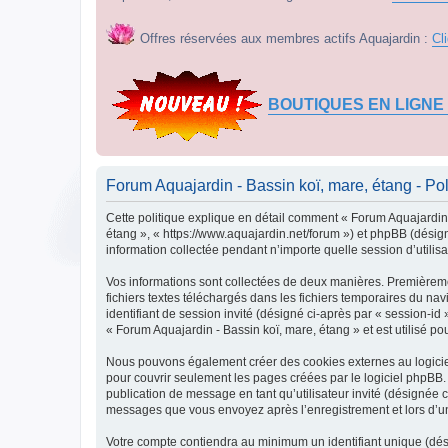
Offres réservées aux membres actifs Aquajardin :
Cl
BOUTIQUES EN LIGNE
Forum Aquajardin - Bassin koï, mare, étang - Poli
Cette politique explique en détail comment « Forum Aquajardin -
étang », « https://www.aquajardin.net/forum ») et phpBB (désign
information collectée pendant n’importe quelle session d’utilisa
Vos informations sont collectées de deux manières. Premièremen
fichiers textes téléchargés dans les fichiers temporaires du nav
identifiant de session invité (désigné ci-après par « session-i
« Forum Aquajardin - Bassin koï, mare, étang » et est utilisé po
Nous pouvons également créer des cookies externes au logiciel
pour couvrir seulement les pages créées par le logiciel phpBB. 
publication de message en tant qu’utilisateur invité (désignée c
messages que vous envoyez après l’enregistrement et lors d’u
Votre compte contiendra au minimum un identifiant unique (dési