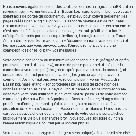
Nous pouvons également créer des cookies externes au logiciel phpBB tout en
naviguant sur « Forum Aquajardin - Bassin koï, mare, étang », bien que ceux-ci
soient hors de portée du document qui est prévu pour couvrir seulement les
pages créées par le logiciel phpBB. La seconde manière est de récupérer
l’information que vous nous envoyez et que nous collectons. Ceci peut être, et
n’est pas limité à : la publication de message en tant qu’utilisateur invité
(désignée ci-après par « messages invités »), l’enregistrement sur « Forum
Aquajardin - Bassin koï, mare, étang » (désignée ici par « votre compte ») et
les messages que vous envoyez après l’enregistrement et lors d’une
connexion (désignés ici par « vos messages »).
Votre compte contiendra au minimum un identifiant unique (désigné ci-après
par « votre nom d’utilisateur »), un mot de passe personnel utilisé pour la
connexion à votre compte (désigné ci-après par « votre mot de passe »), et
une adresse courriel personnelle valide (désignée ci-après par « votre
courriel »). Vos informations pour votre compte sur « Forum Aquajardin -
Bassin koï, mare, étang » sont protégées par les lois de protection des
données applicables dans le pays qui nous héberge. Toute information en-
dehors de votre nom d’utilisateur, de votre mot de passe et de votre adresse
courriel requise par « Forum Aquajardin - Bassin koï, mare, étang » durant la
procédure d’enregistrement, qu’elle soit obligatoire ou non, reste à la
discrétion de « Forum Aquajardin - Bassin koï, mare, étang ». Dans tous les
cas, vous pouvez choisir quelle information de votre compte sera affichée
publiquement. De plus, dans votre profil, vous pouvez souscrire ou non à
l’envoi automatique de courriel par le logiciel phpBB.
Votre mot de passe est crypté (hashage à sens unique) afin qu’il soit sécurisé.