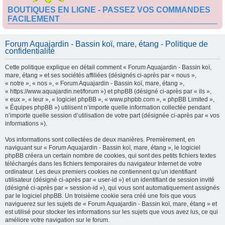
BOUTIQUES EN LIGNE - PASSEZ VOS COMMANDES
FACILEMENT
Forum Aquajardin - Bassin koï, mare, étang - Politique de
confidentialité
Cette politique explique en détail comment « Forum Aquajardin - Bassin koï,
mare, étang » et ses sociétés affiliées (désignés ci-après par « nous »,
« notre », « nos », « Forum Aquajardin - Bassin koï, mare, étang »,
« https://www.aquajardin.net/forum ») et phpBB (désigné ci-après par « ils »,
« eux », « leur », « logiciel phpBB », « www.phpbb.com », « phpBB Limited »,
« Équipes phpBB ») utilisent n’importe quelle information collectée pendant
n’importe quelle session d’utilisation de votre part (désignée ci-après par « vos
informations »).
Vos informations sont collectées de deux manières. Premièrement, en
naviguant sur « Forum Aquajardin - Bassin koï, mare, étang », le logiciel
phpBB créera un certain nombre de cookies, qui sont des petits fichiers textes
téléchargés dans les fichiers temporaires du navigateur Internet de votre
ordinateur. Les deux premiers cookies ne contiennent qu’un identifiant
utilisateur (désigné ci-après par « user-id ») et un identifiant de session invité
(désigné ci-après par « session-id »), qui vous sont automatiquement assignés
par le logiciel phpBB. Un troisième cookie sera créé une fois que vous
naviguerez sur les sujets de « Forum Aquajardin - Bassin koï, mare, étang » et
est utilisé pour stocker les informations sur les sujets que vous avez lus, ce qui
améliore votre navigation sur le forum.