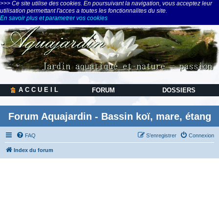
>>> Ce site utilise des cookies. En poursuivant la navigation, vous acceptez leur
utilisation permettant l'acces a toutes les fonctionnalites du site.
En savoir plus et parametrer vos cookies
A C C U E I L
FORUM
DOSSIERS
Forum Aquajardin - Bassin koï, mare, étang
FAQ
S’enregistrer
Connexion
Index du forum