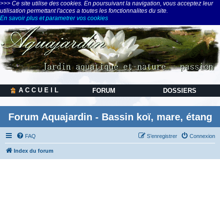
>>> Ce site utilise des cookies. En poursuivant la navigation, vous acceptez leur
utilisation permettant l'acces a toutes les fonctionnalites du site.
En savoir plus et parametrer vos cookies
A C C U E I L
FORUM
DOSSIERS
Forum Aquajardin - Bassin koï, mare, étang
FAQ
S’enregistrer
Connexion
Index du forum