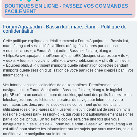
BOUTIQUES EN LIGNE - PASSEZ VOS COMMANDES
FACILEMENT
Forum Aquajardin - Bassin koï, mare, étang - Politique de
confidentialité
Cette politique explique en détail comment « Forum Aquajardin - Bassin koï,
mare, étang » et ses sociétés affiliées (désignés ci-après par « nous »,
« notre », « nos », « Forum Aquajardin - Bassin koï, mare, étang »,
« https://www.aquajardin.net/forum ») et phpBB (désigné ci-après par « ils »,
« eux », « leur », « logiciel phpBB », « www.phpbb.com », « phpBB Limited »,
« Équipes phpBB ») utilisent n’importe quelle information collectée pendant
n’importe quelle session d’utilisation de votre part (désignée ci-après par « vos
informations »).
Vos informations sont collectées de deux manières. Premièrement, en
naviguant sur « Forum Aquajardin - Bassin koï, mare, étang », le logiciel
phpBB créera un certain nombre de cookies, qui sont des petits fichiers textes
téléchargés dans les fichiers temporaires du navigateur Internet de votre
ordinateur. Les deux premiers cookies ne contiennent qu’un identifiant
utilisateur (désigné ci-après par « user-id ») et un identifiant de session invité
(désigné ci-après par « session-id »), qui vous sont automatiquement assignés
par le logiciel phpBB. Un troisième cookie sera créé une fois que vous
naviguerez sur les sujets de « Forum Aquajardin - Bassin koï, mare, étang » et
est utilisé pour stocker les informations sur les sujets que vous avez lus, ce qui
améliore votre navigation sur le forum.