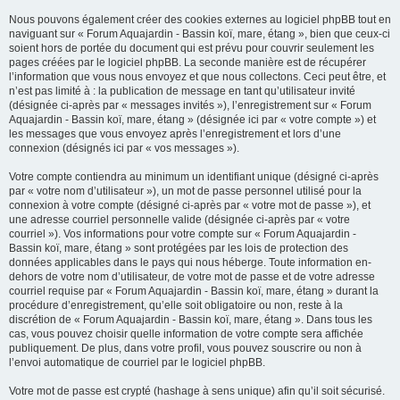
Nous pouvons également créer des cookies externes au logiciel phpBB tout en
naviguant sur « Forum Aquajardin - Bassin koï, mare, étang », bien que ceux-ci
soient hors de portée du document qui est prévu pour couvrir seulement les
pages créées par le logiciel phpBB. La seconde manière est de récupérer
l’information que vous nous envoyez et que nous collectons. Ceci peut être, et
n’est pas limité à : la publication de message en tant qu’utilisateur invité
(désignée ci-après par « messages invités »), l’enregistrement sur « Forum
Aquajardin - Bassin koï, mare, étang » (désignée ici par « votre compte ») et
les messages que vous envoyez après l’enregistrement et lors d’une
connexion (désignés ici par « vos messages »).
Votre compte contiendra au minimum un identifiant unique (désigné ci-après
par « votre nom d’utilisateur »), un mot de passe personnel utilisé pour la
connexion à votre compte (désigné ci-après par « votre mot de passe »), et
une adresse courriel personnelle valide (désignée ci-après par « votre
courriel »). Vos informations pour votre compte sur « Forum Aquajardin -
Bassin koï, mare, étang » sont protégées par les lois de protection des
données applicables dans le pays qui nous héberge. Toute information en-
dehors de votre nom d’utilisateur, de votre mot de passe et de votre adresse
courriel requise par « Forum Aquajardin - Bassin koï, mare, étang » durant la
procédure d’enregistrement, qu’elle soit obligatoire ou non, reste à la
discrétion de « Forum Aquajardin - Bassin koï, mare, étang ». Dans tous les
cas, vous pouvez choisir quelle information de votre compte sera affichée
publiquement. De plus, dans votre profil, vous pouvez souscrire ou non à
l’envoi automatique de courriel par le logiciel phpBB.
Votre mot de passe est crypté (hashage à sens unique) afin qu’il soit sécurisé.