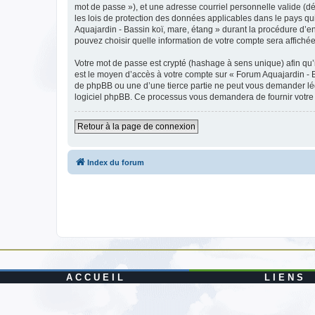
mot de passe »), et une adresse courriel personnelle valide (dé
les lois de protection des données applicables dans le pays qu
Aquajardin - Bassin koï, mare, étang » durant la procédure d’enr
pouvez choisir quelle information de votre compte sera affichée
Votre mot de passe est crypté (hashage à sens unique) afin qu’i
est le moyen d’accès à votre compte sur « Forum Aquajardin - 
de phpBB ou une d’une tierce partie ne peut vous demander légi
logiciel phpBB. Ce processus vous demandera de fournir votre n
Retour à la page de connexion
Index du forum
A C C U E I L
L I E N S