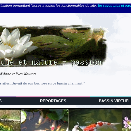
lisation permettant l'acces a toutes les fonctionnalites du site.
En savoir plus et pa
 d'Anne et Yves Wouters
s ailes, Buvait de son bec rose en ce bassin charmant."
S
REPORTAGES
BASSIN VIRTUEL