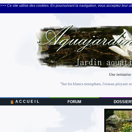
>>> Ce site utilise des cookies. En poursuivant la navigation, vous acceptez leur uti
Une initiative
"Sur les blancs nenuphars, l'oiseau ployant se
A C C U E I L
FORUM
DOSSIER