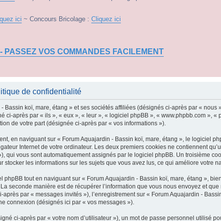
iquez ici
~ Concours Bricolage :
Cliquez ici
 - PASSEZ VOS COMMANDES FACILEMENT
tique de confidentialité
 Bassin koï, mare, étang » et ses sociétés affiliées (désignés ci-après par « nous »
é ci-après par « ils », « eux », « leur », « logiciel phpBB », « www.phpbb.com », «
tion de votre part (désignée ci-après par « vos informations »).
t, en naviguant sur « Forum Aquajardin - Bassin koï, mare, étang », le logiciel ph
igateur Internet de votre ordinateur. Les deux premiers cookies ne contiennent qu’un 
d »), qui vous sont automatiquement assignés par le logiciel phpBB. Un troisième co
ur stocker les informations sur les sujets que vous avez lus, ce qui améliore votre na
 phpBB tout en naviguant sur « Forum Aquajardin - Bassin koï, mare, étang », bien
La seconde manière est de récupérer l’information que vous nous envoyez et que nous
i-après par « messages invités »), l’enregistrement sur « Forum Aquajardin - Bassin
ne connexion (désignés ici par « vos messages »).
gné ci-après par « votre nom d’utilisateur »), un mot de passe personnel utilisé po