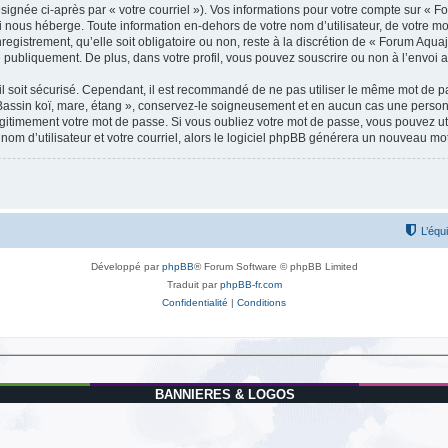
signée ci-après par « votre courriel »). Vos informations pour votre compte sur « F
i nous héberge. Toute information en-dehors de votre nom d’utilisateur, de votre mo
egistrement, qu’elle soit obligatoire ou non, reste à la discrétion de « Forum Aquaj
 publiquement. De plus, dans votre profil, vous pouvez souscrire ou non à l’envoi a
l soit sécurisé. Cependant, il est recommandé de ne pas utiliser le même mot de pas
Bassin koï, mare, étang », conservez-le soigneusement et en aucun cas une personne
timement votre mot de passe. Si vous oubliez votre mot de passe, vous pouvez utili
om d’utilisateur et votre courriel, alors le logiciel phpBB générera un nouveau m
L’équ
Développé par
phpBB
® Forum Software © phpBB Limited
Traduit par
phpBB-fr.com
Confidentialité
|
Conditions
BANNIERES & LOGOS