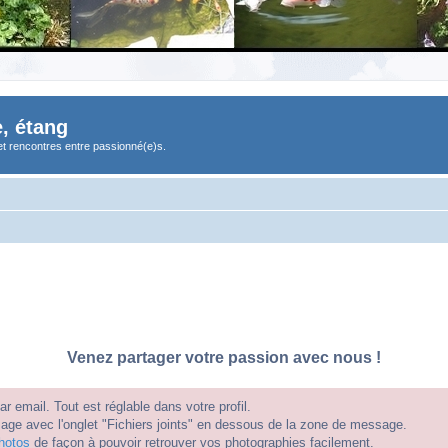
, étang
et rencontres entre passionné(e)s.
Venez partager votre passion avec nous !
 email. Tout est réglable dans votre profil.
e avec l'onglet "Fichiers joints" en dessous de la zone de message.
hotos
de façon à pouvoir retrouver vos photographies facilement.