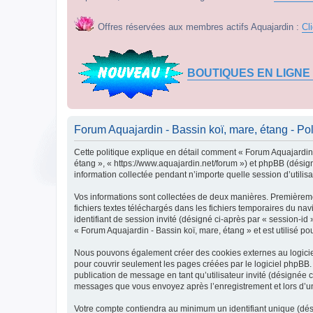
Offres réservées aux membres actifs Aquajardin :
Cl
BOUTIQUES EN LIGNE
Forum Aquajardin - Bassin koï, mare, étang - Poli
Cette politique explique en détail comment « Forum Aquajardin -
étang », « https://www.aquajardin.net/forum ») et phpBB (désign
information collectée pendant n’importe quelle session d’utilisa
Vos informations sont collectées de deux manières. Premièremen
fichiers textes téléchargés dans les fichiers temporaires du nav
identifiant de session invité (désigné ci-après par « session-i
« Forum Aquajardin - Bassin koï, mare, étang » et est utilisé po
Nous pouvons également créer des cookies externes au logiciel
pour couvrir seulement les pages créées par le logiciel phpBB. 
publication de message en tant qu’utilisateur invité (désignée c
messages que vous envoyez après l’enregistrement et lors d’u
Votre compte contiendra au minimum un identifiant unique (dési