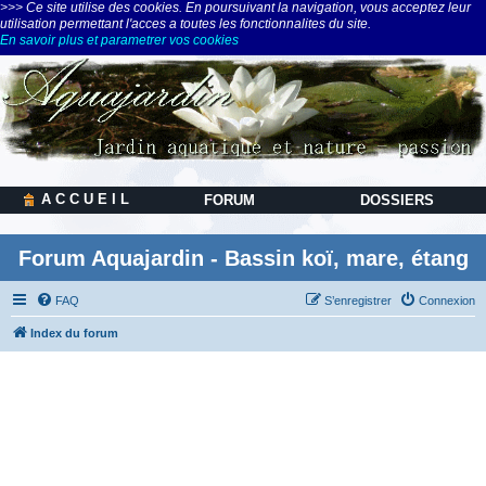
>>> Ce site utilise des cookies. En poursuivant la navigation, vous acceptez leur
utilisation permettant l'acces a toutes les fonctionnalites du site.
En savoir plus et parametrer vos cookies
A C C U E I L
FORUM
DOSSIERS
Forum Aquajardin - Bassin koï, mare, étang
FAQ
S’enregistrer
Connexion
Index du forum