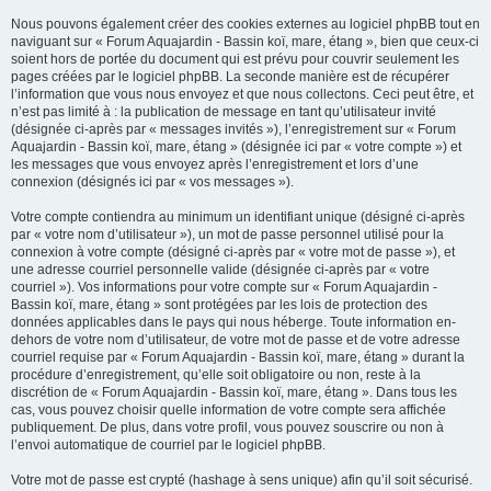
Nous pouvons également créer des cookies externes au logiciel phpBB tout en
naviguant sur « Forum Aquajardin - Bassin koï, mare, étang », bien que ceux-ci
soient hors de portée du document qui est prévu pour couvrir seulement les
pages créées par le logiciel phpBB. La seconde manière est de récupérer
l’information que vous nous envoyez et que nous collectons. Ceci peut être, et
n’est pas limité à : la publication de message en tant qu’utilisateur invité
(désignée ci-après par « messages invités »), l’enregistrement sur « Forum
Aquajardin - Bassin koï, mare, étang » (désignée ici par « votre compte ») et
les messages que vous envoyez après l’enregistrement et lors d’une
connexion (désignés ici par « vos messages »).
Votre compte contiendra au minimum un identifiant unique (désigné ci-après
par « votre nom d’utilisateur »), un mot de passe personnel utilisé pour la
connexion à votre compte (désigné ci-après par « votre mot de passe »), et
une adresse courriel personnelle valide (désignée ci-après par « votre
courriel »). Vos informations pour votre compte sur « Forum Aquajardin -
Bassin koï, mare, étang » sont protégées par les lois de protection des
données applicables dans le pays qui nous héberge. Toute information en-
dehors de votre nom d’utilisateur, de votre mot de passe et de votre adresse
courriel requise par « Forum Aquajardin - Bassin koï, mare, étang » durant la
procédure d’enregistrement, qu’elle soit obligatoire ou non, reste à la
discrétion de « Forum Aquajardin - Bassin koï, mare, étang ». Dans tous les
cas, vous pouvez choisir quelle information de votre compte sera affichée
publiquement. De plus, dans votre profil, vous pouvez souscrire ou non à
l’envoi automatique de courriel par le logiciel phpBB.
Votre mot de passe est crypté (hashage à sens unique) afin qu’il soit sécurisé.