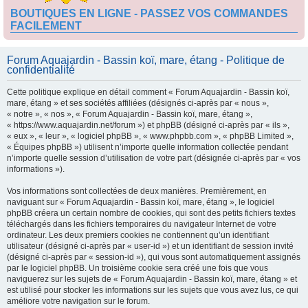
BOUTIQUES EN LIGNE - PASSEZ VOS COMMANDES
FACILEMENT
Forum Aquajardin - Bassin koï, mare, étang - Politique de
confidentialité
Cette politique explique en détail comment « Forum Aquajardin - Bassin koï,
mare, étang » et ses sociétés affiliées (désignés ci-après par « nous »,
« notre », « nos », « Forum Aquajardin - Bassin koï, mare, étang »,
« https://www.aquajardin.net/forum ») et phpBB (désigné ci-après par « ils »,
« eux », « leur », « logiciel phpBB », « www.phpbb.com », « phpBB Limited »,
« Équipes phpBB ») utilisent n’importe quelle information collectée pendant
n’importe quelle session d’utilisation de votre part (désignée ci-après par « vos
informations »).
Vos informations sont collectées de deux manières. Premièrement, en
naviguant sur « Forum Aquajardin - Bassin koï, mare, étang », le logiciel
phpBB créera un certain nombre de cookies, qui sont des petits fichiers textes
téléchargés dans les fichiers temporaires du navigateur Internet de votre
ordinateur. Les deux premiers cookies ne contiennent qu’un identifiant
utilisateur (désigné ci-après par « user-id ») et un identifiant de session invité
(désigné ci-après par « session-id »), qui vous sont automatiquement assignés
par le logiciel phpBB. Un troisième cookie sera créé une fois que vous
naviguerez sur les sujets de « Forum Aquajardin - Bassin koï, mare, étang » et
est utilisé pour stocker les informations sur les sujets que vous avez lus, ce qui
améliore votre navigation sur le forum.