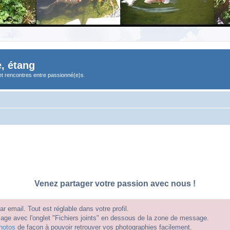
, étang
et rencontres entre passionné(e)s.
Venez partager votre passion avec nous !
 email. Tout est réglable dans votre profil.
e avec l'onglet "Fichiers joints" en dessous de la zone de message.
hotos
de façon à pouvoir retrouver vos photographies facilement.