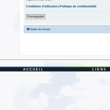
Conditions d’utilisation
|
Politique de confidentialité
S’enregistrer
Index du forum
A C C U E I L
L I E N S