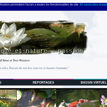
lisation permettant l'acces a toutes les fonctionnalites du site.
En savoir plus et pa
 d'Anne et Yves Wouters
s ailes, Buvait de son bec rose en ce bassin charmant."
S
REPORTAGES
BASSIN VIRTUEL