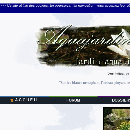
>>> Ce site utilise des cookies. En poursuivant la navigation, vous acceptez leur uti
Une initiative
"Sur les blancs nenuphars, l'oiseau ployant se
A C C U E I L
FORUM
DOSSIER