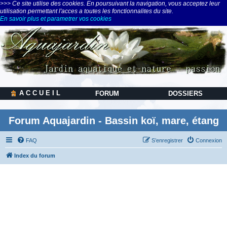
>>> Ce site utilise des cookies. En poursuivant la navigation, vous acceptez leur
utilisation permettant l'acces a toutes les fonctionnalites du site.
En savoir plus et parametrer vos cookies
A C C U E I L
FORUM
DOSSIERS
Forum Aquajardin - Bassin koï, mare, étang
FAQ
S’enregistrer
Connexion
Index du forum