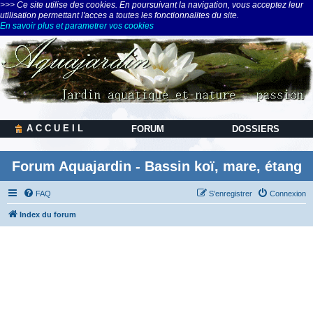
>>> Ce site utilise des cookies. En poursuivant la navigation, vous acceptez leur
utilisation permettant l'acces a toutes les fonctionnalites du site.
En savoir plus et parametrer vos cookies
A C C U E I L
FORUM
DOSSIERS
Forum Aquajardin - Bassin koï, mare, étang
FAQ
S’enregistrer
Connexion
Index du forum