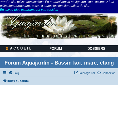
>>> Ce site utilise des cookies. En poursuivant la navigation, vous acceptez leur
utilisation permettant l'acces a toutes les fonctionnalites du site.
En savoir plus et parametrer vos cookies
A C C U E I L
FORUM
DOSSIERS
Forum Aquajardin - Bassin koï, mare, étang
FAQ
S’enregistrer
Connexion
Index du forum