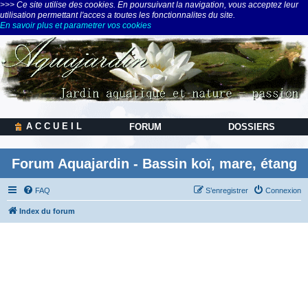
>>> Ce site utilise des cookies. En poursuivant la navigation, vous acceptez leur
utilisation permettant l'acces a toutes les fonctionnalites du site.
En savoir plus et parametrer vos cookies
A C C U E I L
FORUM
DOSSIERS
Forum Aquajardin - Bassin koï, mare, étang
FAQ
S’enregistrer
Connexion
Index du forum