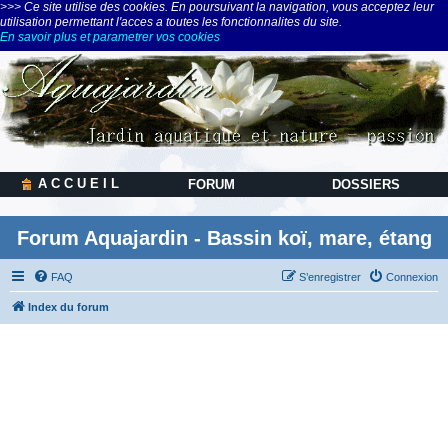
>>> Ce site utilise des cookies. En poursuivant la navigation, vous acceptez leur
utilisation permettant l'acces a toutes les fonctionnalites du site.
En savoir plus et parametrer vos cookies
A C C U E I L
FORUM
DOSSIERS
Forum Aquajardin - Bassin koï, mare, étang
FAQ
S’enregistrer
Connexion
Index du forum