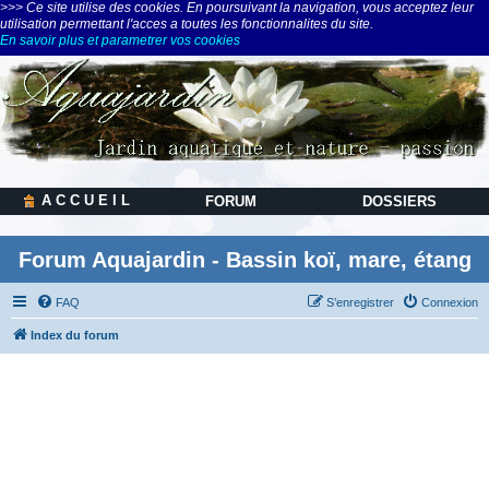
>>> Ce site utilise des cookies. En poursuivant la navigation, vous acceptez leur
utilisation permettant l'acces a toutes les fonctionnalites du site.
En savoir plus et parametrer vos cookies
A C C U E I L
FORUM
DOSSIERS
Forum Aquajardin - Bassin koï, mare, étang
FAQ
S’enregistrer
Connexion
Index du forum