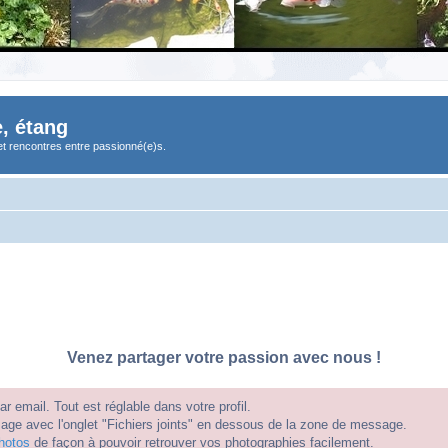
, étang
et rencontres entre passionné(e)s.
Venez partager votre passion avec nous !
 email. Tout est réglable dans votre profil.
e avec l'onglet "Fichiers joints" en dessous de la zone de message.
hotos
de façon à pouvoir retrouver vos photographies facilement.