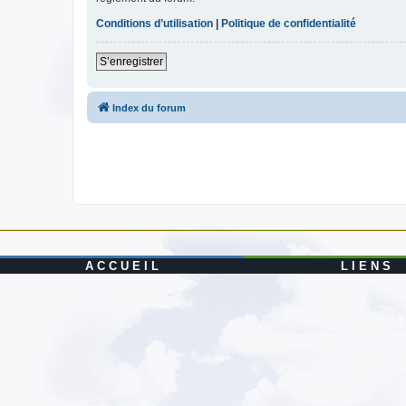
Conditions d’utilisation
|
Politique de confidentialité
S’enregistrer
Index du forum
A C C U E I L
L I E N S