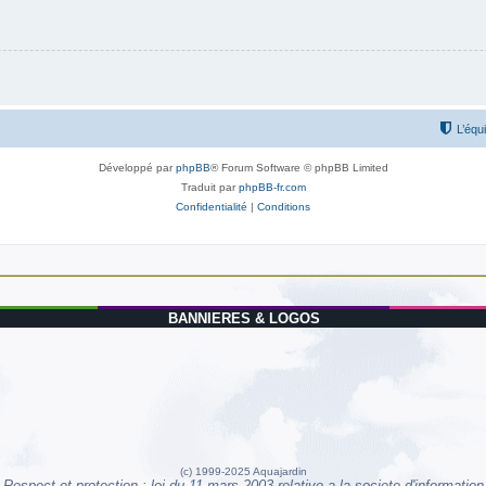
L’équ
Développé par
phpBB
® Forum Software © phpBB Limited
Traduit par
phpBB-fr.com
Confidentialité
|
Conditions
BANNIERES & LOGOS
(c) 1999-2025 Aquajardin
Respect et protection : loi du 11 mars 2003 relative a la societe d'information