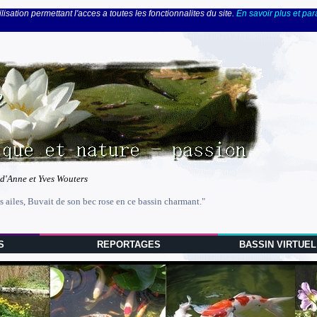
lisation permettant l'acces a toutes les fonctionnalites du site.
En savoir plus et pa
 d'Anne et Yves Wouters
s ailes, Buvait de son bec rose en ce bassin charmant."
S
REPORTAGES
BASSIN VIRTUEL