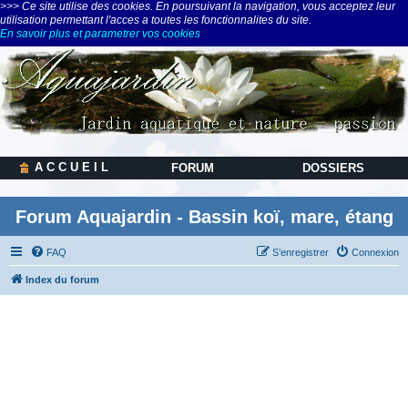
>>> Ce site utilise des cookies. En poursuivant la navigation, vous acceptez leur
utilisation permettant l'acces a toutes les fonctionnalites du site.
En savoir plus et parametrer vos cookies
A C C U E I L
FORUM
DOSSIERS
Forum Aquajardin - Bassin koï, mare, étang
FAQ
S’enregistrer
Connexion
Index du forum