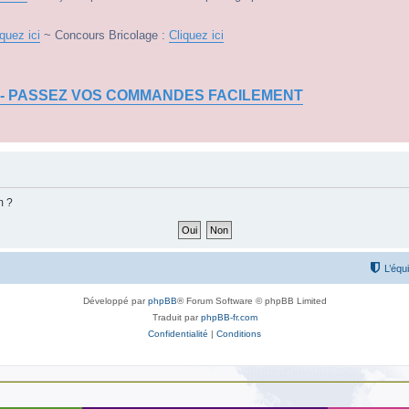
iquez ici
~ Concours Bricolage :
Cliquez ici
 - PASSEZ VOS COMMANDES FACILEMENT
m ?
L’équ
Développé par
phpBB
® Forum Software © phpBB Limited
Traduit par
phpBB-fr.com
Confidentialité
|
Conditions