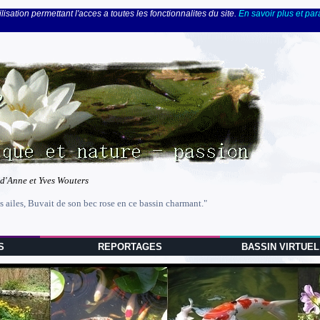
lisation permettant l'acces a toutes les fonctionnalites du site.
En savoir plus et pa
 d'Anne et Yves Wouters
s ailes, Buvait de son bec rose en ce bassin charmant."
S
REPORTAGES
BASSIN VIRTUEL