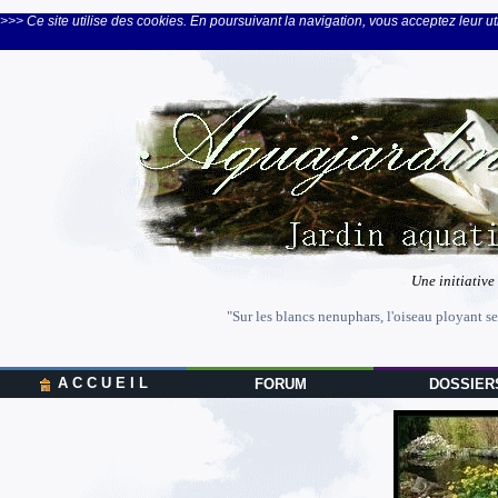
>>> Ce site utilise des cookies. En poursuivant la navigation, vous acceptez leur uti
Une initiative
"Sur les blancs nenuphars, l'oiseau ployant se
A C C U E I L
FORUM
DOSSIER