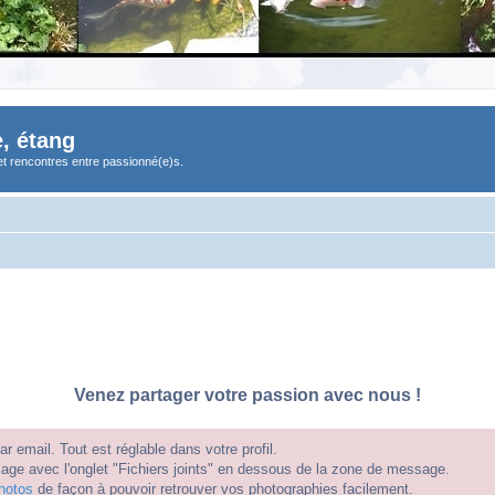
, étang
et rencontres entre passionné(e)s.
Venez partager votre passion avec nous !
 email. Tout est réglable dans votre profil.
e avec l'onglet "Fichiers joints" en dessous de la zone de message.
hotos
de façon à pouvoir retrouver vos photographies facilement.