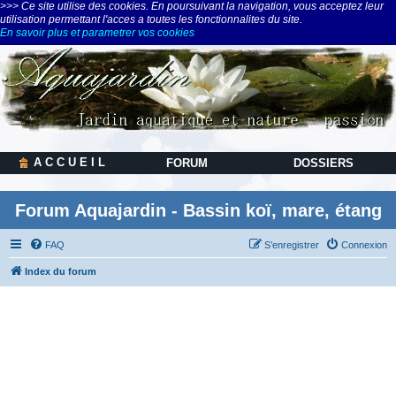
>>> Ce site utilise des cookies. En poursuivant la navigation, vous acceptez leur
utilisation permettant l'acces a toutes les fonctionnalites du site.
En savoir plus et parametrer vos cookies
A C C U E I L
FORUM
DOSSIERS
Forum Aquajardin - Bassin koï, mare, étang
FAQ
S’enregistrer
Connexion
Index du forum