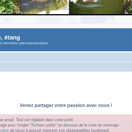
, étang
et rencontres entre passionné(e)s.
Venez partager votre passion avec nous !
 email. Tout est réglable dans votre profil.
e avec l'onglet "Fichiers joints" en dessous de la zone de message.
hotos
de façon à pouvoir retrouver vos photographies facilement.