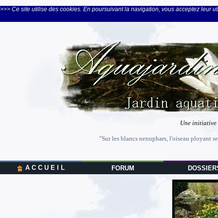
>>> Ce site utilise des cookies. En poursuivant la navigation, vous acceptez leur uti
Une initiative
"Sur les blancs nenuphars, l'oiseau ployant se
A C C U E I L
FORUM
DOSSIER