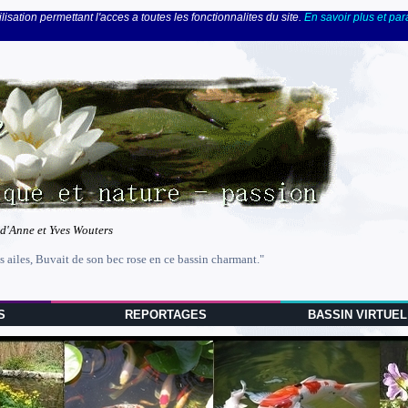
lisation permettant l'acces a toutes les fonctionnalites du site.
En savoir plus et pa
 d'Anne et Yves Wouters
s ailes, Buvait de son bec rose en ce bassin charmant."
S
REPORTAGES
BASSIN VIRTUEL