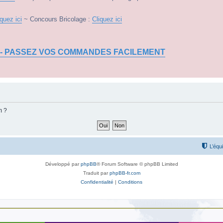
iquez ici
~ Concours Bricolage :
Cliquez ici
 - PASSEZ VOS COMMANDES FACILEMENT
m ?
L’équ
Développé par
phpBB
® Forum Software © phpBB Limited
Traduit par
phpBB-fr.com
Confidentialité
|
Conditions