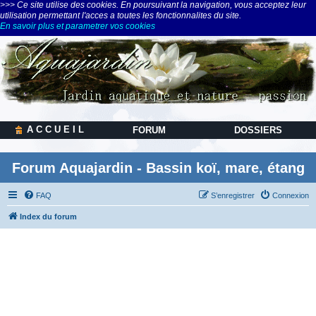
>>> Ce site utilise des cookies. En poursuivant la navigation, vous acceptez leur
utilisation permettant l'acces a toutes les fonctionnalites du site.
En savoir plus et parametrer vos cookies
A C C U E I L
FORUM
DOSSIERS
Forum Aquajardin - Bassin koï, mare, étang
FAQ
S’enregistrer
Connexion
Index du forum