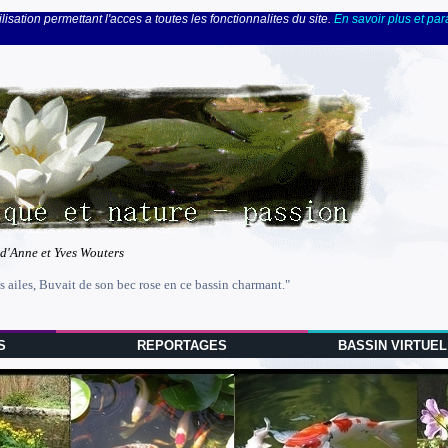
lisation permettant l'acces a toutes les fonctionnalites du site.
En savoir plus et pa
 d'Anne et Yves Wouters
s ailes, Buvait de son bec rose en ce bassin charmant."
S
REPORTAGES
BASSIN VIRTUEL