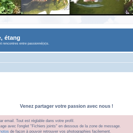
, étang
et rencontres entre passionné(e)s.
Venez partager votre passion avec nous !
 email. Tout est réglable dans votre profil.
e avec l'onglet "Fichiers joints" en dessous de la zone de message.
hotos
de façon à pouvoir retrouver vos photographies facilement.