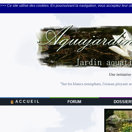
>>> Ce site utilise des cookies. En poursuivant la navigation, vous acceptez leur uti
Une initiative
"Sur les blancs nenuphars, l'oiseau ployant se
A C C U E I L
FORUM
DOSSIER