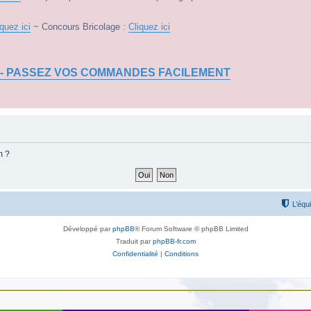
iquez ici
~ Concours Bricolage :
Cliquez ici
 - PASSEZ VOS COMMANDES FACILEMENT
m ?
L’équ
Développé par
phpBB
® Forum Software © phpBB Limited
Traduit par
phpBB-fr.com
Confidentialité
|
Conditions