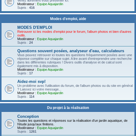
Venez librement vous présenter ici.
Modérateur :
Equipe Aquajardin
Sujets :
416
Modes d'emploi, aide
MODES D'EMPLOI
Retrouver ici les modes d'emploi pour le forum, l'album photos et bien d'autres
outils.
Modérateur :
Equipe Aquajardin
Sujets :
24
Questions souvent posées, analyseur d'eau, calculateurs
Vous pouvez retrouver ici toutes les questions fréquemment posées avec une
réponse complète sur chaque sujet. A lire avant d'entreprendre une recherche
dans les différentes rubriques ! Divers outils d'analyse et de calcul sont
également mis à disposition.
Modérateur :
Equipe Aquajardin
Sujets :
17
Aidez-moi svp!
Un problème avec l'utilisation du forum, de l'album photos ou du site en général
? Laissez ici votre message...
Modérateur :
Equipe Aquajardin
Sujets :
114
Du projet à la réalisation
Conception
Toutes les questions et réponses sur la réalisation d'un jardin aquatique, de
l'étude jusqu'aux finitions.
Modérateur :
Equipe Aquajardin
Sujets :
1261