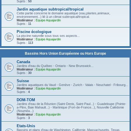
Sujets :
50
Jardin aquatique subtropical/tropical
Cette partie concerne le domaine aquatique (eau,plantes,animaux,
environnement...) lié à un climat subtropical/tropical.
Modérateur :
Equipe Aquajardin
Sujets :
11
Piscine écologique
La piscine naturelle sous tous ses aspects...
Modérateur :
Equipe Aquajardin
Sujets :
113
Bassins Hors Union Européenne ou Hors Europe
Canada
Jardins d'eau du Québec - Ontario - New Brunswick...
Modérateur :
Equipe Aquajardin
Sujets :
30
Suisse
Jardins aquatiques du Vaud - Genève - Zurich - Valais - Neuchatel - Fribourg...
Modérateur :
Equipe Aquajardin
Sujets :
4
DOM-TOM
Jardins d'eau de la Réunion (Saint-Denis, Saint-Paul...) - Guadeloupe (Pointe-
a-Pitre, Baie Mahault...) - Martinique (Fort-de-France...), Nouvelle Calédonie
(Nouméa...)
Modérateur :
Equipe Aquajardin
Sujets :
3
Etats-Unis
Bassins et plans d'eau de Washington, Californie, Massachusetts, Texas,