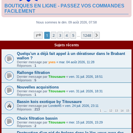
BOUTIQUES EN LIGNE - PASSEZ VOS COMMANDES
FACILEMENT
Nous sommes le dim. 09 août 2026, 07:58
Page
1
sur
1248
1
2
3
4
5
1248
Suivante
…
Sujets récents
Quelqu'un a déjà fait appel à un dératiseur dans le Brabant
wallon ?
Dernier message par
yves
«
mar. 04 août 2026, 11:28
Réponses :
1
Rallonge filtration
Dernier message par
Titousaure
«
ven. 31 juil. 2026, 18:51
Réponses :
5
Nouvelles acquisitions
Dernier message par
Titousaure
«
ven. 31 juil. 2026, 18:31
Réponses :
1
Bassin kois exotique by Titousaure
Dernier message par
Lorelei45
«
ven. 24 juil. 2026, 23:11
Réponses :
213
1
…
12
13
14
15
Choix filtration bassin
Dernier message par
Titousaure
«
mer. 15 juil. 2026, 15:29
Réponses :
2
Destruction d'un nid de frelons dans le Var, vous avez des