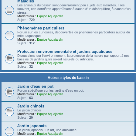
Maladies
Les animaux du bassin sont généralement peu sujets aux maladies. Très
souvent, ces dernières apparaîssent à cause d'un déséquilibre, à cause d'un
stress...
Modérateur :
Equipe Aquajardin
Sujets :
729
Phénomènes particuliers
Forum sur les curiosités, découvertes ou phénomènes particuliers autour du
milieu aquatique.
Modérateur :
Equipe Aquajardin
Sujets :
312
Protection environnementale et jardins aquatiques
Discussions sur l'environnement, la protection de la nature par rapport à nos
bassins de jardins qu'ils soient naturels ou artificiels.
Modérateur :
Equipe Aquajardin
Sujets :
32
Autres styles de bassin
Jardin d'eau en pot
Forum spécifique sur les jardins d'eau en pot.
Modérateur :
Equipe Aquajardin
Sujets :
63
Jardin chinois
Le jardin chinois
Modérateur :
Equipe Aquajardin
Sujets :
20
Jardin japonais
Le jardin japonais : un art, une ambiance...
Modérateur :
Equipe Aquajardin