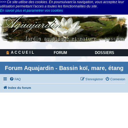
>>> Ce site utilise des cookies. En poursuivant la navigation, vous acceptez leur
utilisation permettant l'acces a toutes les fonctionnalites du site.
En savoir plus et parametrer vos cookies
A C C U E I L
FORUM
DOSSIERS
Forum Aquajardin - Bassin koï, mare, étang
FAQ
S’enregistrer
Connexion
Index du forum