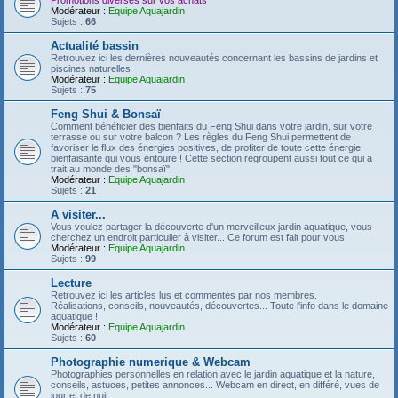
Promotions diverses sur vos achats
Modérateur :
Equipe Aquajardin
Sujets :
66
Actualité bassin
Retrouvez ici les dernières nouveautés concernant les bassins de jardins et
piscines naturelles
Modérateur :
Equipe Aquajardin
Sujets :
75
Feng Shui & Bonsaï
Comment bénéficier des bienfaits du Feng Shui dans votre jardin, sur votre
terrasse ou sur votre balcon ? Les règles du Feng Shui permettent de
favoriser le flux des énergies positives, de profiter de toute cette énergie
bienfaisante qui vous entoure ! Cette section regroupent aussi tout ce qui a
trait au monde des "bonsaï".
Modérateur :
Equipe Aquajardin
Sujets :
21
A visiter...
Vous voulez partager la découverte d'un merveilleux jardin aquatique, vous
cherchez un endroit particulier à visiter... Ce forum est fait pour vous.
Modérateur :
Equipe Aquajardin
Sujets :
99
Lecture
Retrouvez ici les articles lus et commentés par nos membres.
Réalisations, conseils, nouveautés, découvertes... Toute l'info dans le domaine
aquatique !
Modérateur :
Equipe Aquajardin
Sujets :
60
Photographie numerique & Webcam
Photographies personnelles en relation avec le jardin aquatique et la nature,
conseils, astuces, petites annonces... Webcam en direct, en différé, vues de
jour et de nuit...