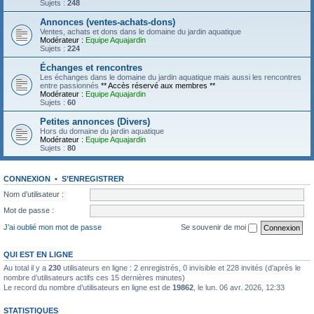
Sujets :
248
Annonces (ventes-achats-dons)
Ventes, achats et dons dans le domaine du jardin aquatique
Modérateur :
Equipe Aquajardin
Sujets :
224
Échanges et rencontres
Les échanges dans le domaine du jardin aquatique mais aussi les rencontres
entre passionnés
** Accès réservé aux membres **
Modérateur :
Equipe Aquajardin
Sujets :
60
Petites annonces (Divers)
Hors du domaine du jardin aquatique
Modérateur :
Equipe Aquajardin
Sujets :
80
CONNEXION
•
S’ENREGISTRER
Nom d’utilisateur :
Mot de passe :
J’ai oublié mon mot de passe
Se souvenir de moi
QUI EST EN LIGNE
Au total il y a
230
utilisateurs en ligne : 2 enregistrés, 0 invisible et 228 invités (d’après le
nombre d’utilisateurs actifs ces 15 dernières minutes)
Le record du nombre d’utilisateurs en ligne est de
19862
, le lun. 06 avr. 2026, 12:33
STATISTIQUES