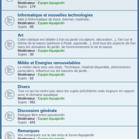
Modérateur :
Equipe Aquajardin
Sujets :
174
Informatique et nouvelles technologies
Aide à l'informatique de base, internet, matériels...
Modérateur :
Equipe Aquajardin
Sujets :
66
Art
Cette rubrique est dédiée à l'art au jardin (sculpture, décoration...), l'art sur le
thème de la nature (peinture à l'huile, aquarelle...), bref tous les aspects de l'art
dans les domaines du jardin, de l'environnement et de la nature.
Modérateur :
Equipe Aquajardin
Sujets :
30
Météo et Energies renouvelables
La météo dans tous ses états. Technique, matériel disponible, phénomènes
particuliers, influence sur les bassins de jardin...
Modérateur :
Equipe Aquajardin
Sujets :
62
Divers
Tout ce qui ne rentre pas dans les sujets précédents mais toujours en rapport
avec le domaine aquatique.
Modérateur :
Equipe Aquajardin
Sujets :
561
Discussion générale
Dialogue libre entre passionnés
Modérateur :
Equipe Aquajardin
Sujets :
641
Remarques
Vos remarques sur le site et/ou le forum Aquajardin
Modérateur :
Equipe Aquajardin