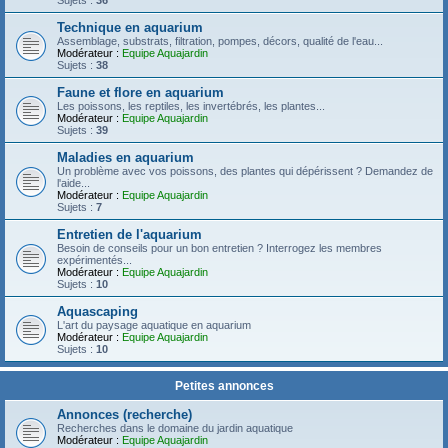
Sujets :
36
Technique en aquarium
Assemblage, substrats, filtration, pompes, décors, qualité de l'eau...
Modérateur :
Equipe Aquajardin
Sujets :
38
Faune et flore en aquarium
Les poissons, les reptiles, les invertébrés, les plantes...
Modérateur :
Equipe Aquajardin
Sujets :
39
Maladies en aquarium
Un problème avec vos poissons, des plantes qui dépérissent ? Demandez de
l'aide...
Modérateur :
Equipe Aquajardin
Sujets :
7
Entretien de l'aquarium
Besoin de conseils pour un bon entretien ? Interrogez les membres
expérimentés...
Modérateur :
Equipe Aquajardin
Sujets :
10
Aquascaping
L'art du paysage aquatique en aquarium
Modérateur :
Equipe Aquajardin
Sujets :
10
Petites annonces
Annonces (recherche)
Recherches dans le domaine du jardin aquatique
Modérateur :
Equipe Aquajardin