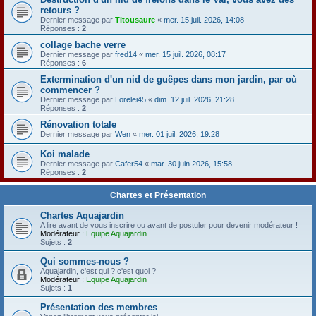
retours ?
Dernier message par
Titousaure
«
mer. 15 juil. 2026, 14:08
Réponses :
2
collage bache verre
Dernier message par
fred14
«
mer. 15 juil. 2026, 08:17
Réponses :
6
Extermination d'un nid de guêpes dans mon jardin, par où
commencer ?
Dernier message par
Lorelei45
«
dim. 12 juil. 2026, 21:28
Réponses :
2
Rénovation totale
Dernier message par
Wen
«
mer. 01 juil. 2026, 19:28
Koi malade
Dernier message par
Cafer54
«
mar. 30 juin 2026, 15:58
Réponses :
2
Chartes et Présentation
Chartes Aquajardin
A lire avant de vous inscrire ou avant de postuler pour devenir modérateur !
Modérateur :
Equipe Aquajardin
Sujets :
2
Qui sommes-nous ?
Aquajardin, c'est qui ? c'est quoi ?
Modérateur :
Equipe Aquajardin
Sujets :
1
Présentation des membres