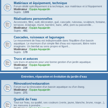
Matériaux et équipement, technique
Forum dédié spécifiquement à la technique, aux matériaux et à l'équipement
Modérateur :
Equipe Aquajardin
Sujets :
1309
Réalisations personnelles
Accessoire, filtre, outil, décoration, gué, cascade, ruisseau, sculpture, fontaine,
terrasse, éclairage, muret, barrière, banc, affût, pont ou passerelle...
Modérateur :
Equipe Aquajardin
Sujets :
481
Cascades, ruisseaux et lagunages
Le mouvement de l'eau est indispensable dans l'équilibre d'un bassin
aquatique. Le murmure d'un simple filet d'eau est reposant, libère notre
imaginaire. Un bienfait au sens propre et figuré...
Modérateur :
Equipe Aquajardin
Sujets :
178
Trucs et astuces
Les trucs et astuces pour une bonne gestion d'un jardin aquatique.
Modérateur :
Equipe Aquajardin
Sujets :
238
Entretien, réparation et évolution du jardin d'eau
Rénovation/restauration
Forum sur la rénovation d'un bassin aquatique ou d'un étang.
Modérateur :
Equipe Aquajardin
Sujets :
271
Qualité de l'eau
Tout sur l'eau, sa qualité, ses couleurs (verte, jaune, blanche, brune, rouge...),
les mesures à prendre...