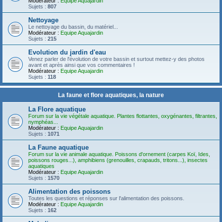
Modérateur :
Equipe Aquajardin
Sujets :
807
Nettoyage
Le nettoyage du bassin, du matériel...
Modérateur :
Equipe Aquajardin
Sujets :
215
Evolution du jardin d'eau
Venez parler de l'évolution de votre bassin et surtout mettez-y des photos
avant et après ainsi que vos commentaires !
Modérateur :
Equipe Aquajardin
Sujets :
118
La faune et flore aquatiques, la nature
La Flore aquatique
Forum sur la vie végétale aquatique. Plantes flottantes, oxygénantes, filtrantes,
nymphéas...
Modérateur :
Equipe Aquajardin
Sujets :
1071
La Faune aquatique
Forum sur la vie animale aquatique. Poissons d'ornement (carpes Koï, Ides,
poissons rouges...), amphibiens (grenouilles, crapauds, tritons...), insectes
aquatiques
Modérateur :
Equipe Aquajardin
Sujets :
1570
Alimentation des poissons
Toutes les questions et réponses sur l'alimentation des poissons.
Modérateur :
Equipe Aquajardin
Sujets :
162