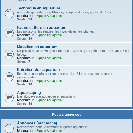
Sujets :
36
Technique en aquarium
Assemblage, substrats, filtration, pompes, décors, qualité de l'eau...
Modérateur :
Equipe Aquajardin
Sujets :
38
Faune et flore en aquarium
Les poissons, les reptiles, les invertébrés, les plantes...
Modérateur :
Equipe Aquajardin
Sujets :
39
Maladies en aquarium
Un problème avec vos poissons, des plantes qui dépérissent ? Demandez de
l'aide...
Modérateur :
Equipe Aquajardin
Sujets :
7
Entretien de l'aquarium
Besoin de conseils pour un bon entretien ? Interrogez les membres
expérimentés...
Modérateur :
Equipe Aquajardin
Sujets :
10
Aquascaping
L'art du paysage aquatique en aquarium
Modérateur :
Equipe Aquajardin
Sujets :
10
Petites annonces
Annonces (recherche)
Recherches dans le domaine du jardin aquatique
Modérateur :
Equipe Aquajardin