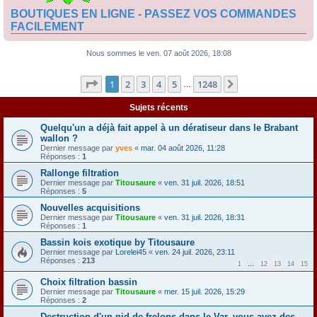
BOUTIQUES EN LIGNE - PASSEZ VOS COMMANDES
FACILEMENT
Nous sommes le ven. 07 août 2026, 18:08
Page
1
sur
1248
1
2
3
4
5
1248
Suivante
…
Sujets récents
Quelqu'un a déjà fait appel à un dératiseur dans le Brabant
wallon ?
Dernier message par
yves
«
mar. 04 août 2026, 11:28
Réponses :
1
Rallonge filtration
Dernier message par
Titousaure
«
ven. 31 juil. 2026, 18:51
Réponses :
5
Nouvelles acquisitions
Dernier message par
Titousaure
«
ven. 31 juil. 2026, 18:31
Réponses :
1
Bassin kois exotique by Titousaure
Dernier message par
Lorelei45
«
ven. 24 juil. 2026, 23:11
Réponses :
213
1
…
12
13
14
15
Choix filtration bassin
Dernier message par
Titousaure
«
mer. 15 juil. 2026, 15:29
Réponses :
2
Destruction d'un nid de frelons dans le Var, vous avez des