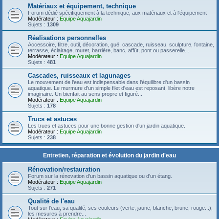
Matériaux et équipement, technique
Forum dédié spécifiquement à la technique, aux matériaux et à l'équipement
Modérateur :
Equipe Aquajardin
Sujets :
1309
Réalisations personnelles
Accessoire, filtre, outil, décoration, gué, cascade, ruisseau, sculpture, fontaine,
terrasse, éclairage, muret, barrière, banc, affût, pont ou passerelle...
Modérateur :
Equipe Aquajardin
Sujets :
481
Cascades, ruisseaux et lagunages
Le mouvement de l'eau est indispensable dans l'équilibre d'un bassin
aquatique. Le murmure d'un simple filet d'eau est reposant, libère notre
imaginaire. Un bienfait au sens propre et figuré...
Modérateur :
Equipe Aquajardin
Sujets :
178
Trucs et astuces
Les trucs et astuces pour une bonne gestion d'un jardin aquatique.
Modérateur :
Equipe Aquajardin
Sujets :
238
Entretien, réparation et évolution du jardin d'eau
Rénovation/restauration
Forum sur la rénovation d'un bassin aquatique ou d'un étang.
Modérateur :
Equipe Aquajardin
Sujets :
271
Qualité de l'eau
Tout sur l'eau, sa qualité, ses couleurs (verte, jaune, blanche, brune, rouge...),
les mesures à prendre...