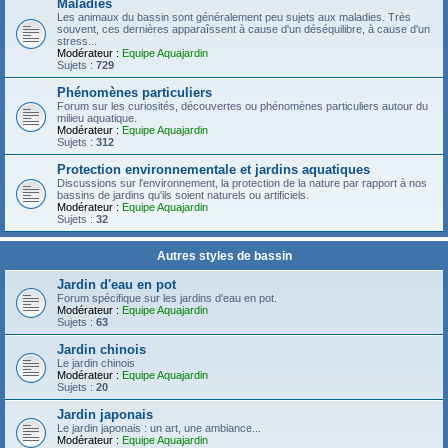
Maladies
Les animaux du bassin sont généralement peu sujets aux maladies. Très
souvent, ces dernières apparaîssent à cause d'un déséquilibre, à cause d'un
stress...
Modérateur :
Equipe Aquajardin
Sujets :
729
Phénomènes particuliers
Forum sur les curiosités, découvertes ou phénomènes particuliers autour du
milieu aquatique.
Modérateur :
Equipe Aquajardin
Sujets :
312
Protection environnementale et jardins aquatiques
Discussions sur l'environnement, la protection de la nature par rapport à nos
bassins de jardins qu'ils soient naturels ou artificiels.
Modérateur :
Equipe Aquajardin
Sujets :
32
Autres styles de bassin
Jardin d'eau en pot
Forum spécifique sur les jardins d'eau en pot.
Modérateur :
Equipe Aquajardin
Sujets :
63
Jardin chinois
Le jardin chinois
Modérateur :
Equipe Aquajardin
Sujets :
20
Jardin japonais
Le jardin japonais : un art, une ambiance...
Modérateur :
Equipe Aquajardin