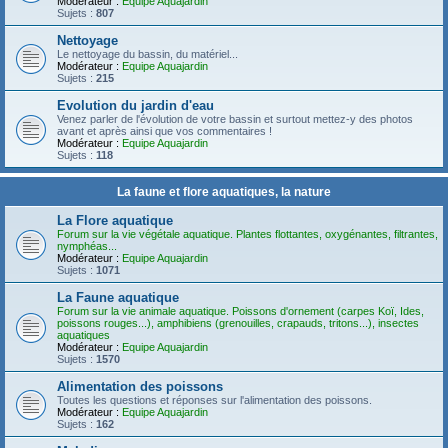
Modérateur :
Equipe Aquajardin
Sujets :
807
Nettoyage
Le nettoyage du bassin, du matériel...
Modérateur :
Equipe Aquajardin
Sujets :
215
Evolution du jardin d'eau
Venez parler de l'évolution de votre bassin et surtout mettez-y des photos
avant et après ainsi que vos commentaires !
Modérateur :
Equipe Aquajardin
Sujets :
118
La faune et flore aquatiques, la nature
La Flore aquatique
Forum sur la vie végétale aquatique. Plantes flottantes, oxygénantes, filtrantes,
nymphéas...
Modérateur :
Equipe Aquajardin
Sujets :
1071
La Faune aquatique
Forum sur la vie animale aquatique. Poissons d'ornement (carpes Koï, Ides,
poissons rouges...), amphibiens (grenouilles, crapauds, tritons...), insectes
aquatiques
Modérateur :
Equipe Aquajardin
Sujets :
1570
Alimentation des poissons
Toutes les questions et réponses sur l'alimentation des poissons.
Modérateur :
Equipe Aquajardin
Sujets :
162