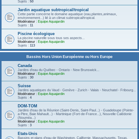
Sujets :
50
Jardin aquatique subtropical/tropical
Cette partie concerne le domaine aquatique (eau,plantes,animaux,
environnement...) lié à un climat subtropical/tropical.
Modérateur :
Equipe Aquajardin
Sujets :
11
Piscine écologique
La piscine naturelle sous tous ses aspects...
Modérateur :
Equipe Aquajardin
Sujets :
113
Bassins Hors Union Européenne ou Hors Europe
Canada
Jardins d'eau du Québec - Ontario - New Brunswick...
Modérateur :
Equipe Aquajardin
Sujets :
30
Suisse
Jardins aquatiques du Vaud - Genève - Zurich - Valais - Neuchatel - Fribourg...
Modérateur :
Equipe Aquajardin
Sujets :
4
DOM-TOM
Jardins d'eau de la Réunion (Saint-Denis, Saint-Paul...) - Guadeloupe (Pointe-
a-Pitre, Baie Mahault...) - Martinique (Fort-de-France...), Nouvelle Calédonie
(Nouméa...)
Modérateur :
Equipe Aquajardin
Sujets :
3
Etats-Unis
Bassins et plans d'eau de Washington, Californie, Massachusetts, Texas,