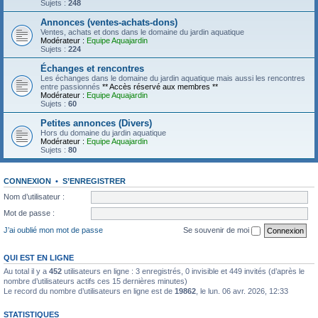
Sujets :
248
Annonces (ventes-achats-dons)
Ventes, achats et dons dans le domaine du jardin aquatique
Modérateur :
Equipe Aquajardin
Sujets :
224
Échanges et rencontres
Les échanges dans le domaine du jardin aquatique mais aussi les rencontres
entre passionnés
** Accès réservé aux membres **
Modérateur :
Equipe Aquajardin
Sujets :
60
Petites annonces (Divers)
Hors du domaine du jardin aquatique
Modérateur :
Equipe Aquajardin
Sujets :
80
CONNEXION
•
S’ENREGISTRER
Nom d’utilisateur :
Mot de passe :
J’ai oublié mon mot de passe
Se souvenir de moi
QUI EST EN LIGNE
Au total il y a
452
utilisateurs en ligne : 3 enregistrés, 0 invisible et 449 invités (d’après le
nombre d’utilisateurs actifs ces 15 dernières minutes)
Le record du nombre d’utilisateurs en ligne est de
19862
, le lun. 06 avr. 2026, 12:33
STATISTIQUES