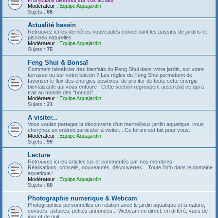
Promotions diverses sur vos achats
Modérateur :
Equipe Aquajardin
Sujets :
66
Actualité bassin
Retrouvez ici les dernières nouveautés concernant les bassins de jardins et
piscines naturelles
Modérateur :
Equipe Aquajardin
Sujets :
75
Feng Shui & Bonsaï
Comment bénéficier des bienfaits du Feng Shui dans votre jardin, sur votre
terrasse ou sur votre balcon ? Les règles du Feng Shui permettent de
favoriser le flux des énergies positives, de profiter de toute cette énergie
bienfaisante qui vous entoure ! Cette section regroupent aussi tout ce qui a
trait au monde des "bonsaï".
Modérateur :
Equipe Aquajardin
Sujets :
21
A visiter...
Vous voulez partager la découverte d'un merveilleux jardin aquatique, vous
cherchez un endroit particulier à visiter... Ce forum est fait pour vous.
Modérateur :
Equipe Aquajardin
Sujets :
99
Lecture
Retrouvez ici les articles lus et commentés par nos membres.
Réalisations, conseils, nouveautés, découvertes... Toute l'info dans le domaine
aquatique !
Modérateur :
Equipe Aquajardin
Sujets :
60
Photographie numerique & Webcam
Photographies personnelles en relation avec le jardin aquatique et la nature,
conseils, astuces, petites annonces... Webcam en direct, en différé, vues de
jour et de nuit...