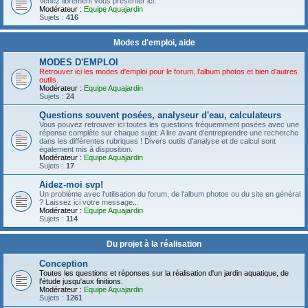
Venez librement vous présenter ici.
Modérateur :
Equipe Aquajardin
Sujets :
416
Modes d'emploi, aide
MODES D'EMPLOI
Retrouver ici les modes d'emploi pour le forum, l'album photos et bien d'autres
outils.
Modérateur :
Equipe Aquajardin
Sujets :
24
Questions souvent posées, analyseur d'eau, calculateurs
Vous pouvez retrouver ici toutes les questions fréquemment posées avec une
réponse complète sur chaque sujet. A lire avant d'entreprendre une recherche
dans les différentes rubriques ! Divers outils d'analyse et de calcul sont
également mis à disposition.
Modérateur :
Equipe Aquajardin
Sujets :
17
Aidez-moi svp!
Un problème avec l'utilisation du forum, de l'album photos ou du site en général
? Laissez ici votre message...
Modérateur :
Equipe Aquajardin
Sujets :
114
Du projet à la réalisation
Conception
Toutes les questions et réponses sur la réalisation d'un jardin aquatique, de
l'étude jusqu'aux finitions.
Modérateur :
Equipe Aquajardin
Sujets :
1261