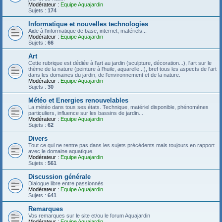
Modérateur :
Equipe Aquajardin
Sujets :
174
Informatique et nouvelles technologies
Aide à l'informatique de base, internet, matériels...
Modérateur :
Equipe Aquajardin
Sujets :
66
Art
Cette rubrique est dédiée à l'art au jardin (sculpture, décoration...), l'art sur le
thème de la nature (peinture à l'huile, aquarelle...), bref tous les aspects de l'art
dans les domaines du jardin, de l'environnement et de la nature.
Modérateur :
Equipe Aquajardin
Sujets :
30
Météo et Energies renouvelables
La météo dans tous ses états. Technique, matériel disponible, phénomènes
particuliers, influence sur les bassins de jardin...
Modérateur :
Equipe Aquajardin
Sujets :
62
Divers
Tout ce qui ne rentre pas dans les sujets précédents mais toujours en rapport
avec le domaine aquatique.
Modérateur :
Equipe Aquajardin
Sujets :
561
Discussion générale
Dialogue libre entre passionnés
Modérateur :
Equipe Aquajardin
Sujets :
641
Remarques
Vos remarques sur le site et/ou le forum Aquajardin
Modérateur :
Equipe Aquajardin