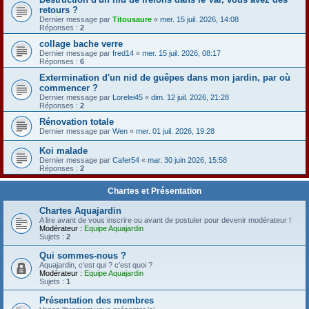
retours ?
Dernier message par
Titousaure
«
mer. 15 juil. 2026, 14:08
Réponses :
2
collage bache verre
Dernier message par
fred14
«
mer. 15 juil. 2026, 08:17
Réponses :
6
Extermination d'un nid de guêpes dans mon jardin, par où
commencer ?
Dernier message par
Lorelei45
«
dim. 12 juil. 2026, 21:28
Réponses :
2
Rénovation totale
Dernier message par
Wen
«
mer. 01 juil. 2026, 19:28
Koi malade
Dernier message par
Cafer54
«
mar. 30 juin 2026, 15:58
Réponses :
2
Chartes et Présentation
Chartes Aquajardin
A lire avant de vous inscrire ou avant de postuler pour devenir modérateur !
Modérateur :
Equipe Aquajardin
Sujets :
2
Qui sommes-nous ?
Aquajardin, c'est qui ? c'est quoi ?
Modérateur :
Equipe Aquajardin
Sujets :
1
Présentation des membres