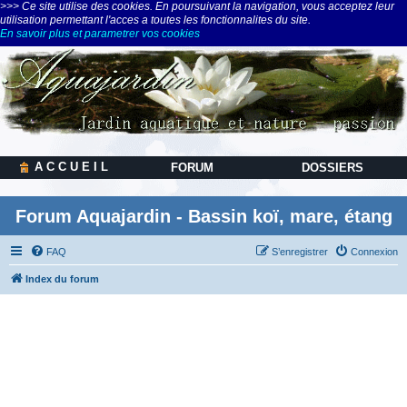
>>> Ce site utilise des cookies. En poursuivant la navigation, vous acceptez leur
utilisation permettant l'acces a toutes les fonctionnalites du site.
En savoir plus et parametrer vos cookies
A C C U E I L
FORUM
DOSSIERS
Forum Aquajardin - Bassin koï, mare, étang
FAQ
S’enregistrer
Connexion
Index du forum