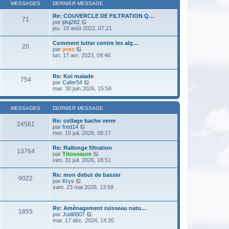
l
m
MESSAGES
DERNIER MESSAGE
n
e
e
i
d
s
Re: COUVERCLE DE FILTRATION Q…
e
71
e
s
V
par
jduj282
r
r
a
o
jeu. 18 août 2022, 07:21
m
n
g
i
e
i
e
r
s
Comment lutter contre les alg…
e
20
l
s
V
par
yves
r
e
a
o
lun. 17 avr. 2023, 09:46
m
d
g
i
e
e
e
r
s
r
l
s
Re: Koi malade
n
754
e
a
V
par
Cafer54
i
d
g
o
mar. 30 juin 2026, 15:58
e
e
e
i
r
r
r
m
n
l
e
MESSAGES
DERNIER MESSAGE
i
e
s
e
d
s
Re: collage bache verre
r
24561
e
a
V
par
fred14
m
r
g
o
mer. 15 juil. 2026, 08:17
e
n
e
i
s
i
r
s
Re: Rallonge filtration
e
13764
l
a
V
par
Titousaure
r
e
g
o
ven. 31 juil. 2026, 18:51
m
d
e
i
e
e
r
s
Re: mon debut de bassin
r
9022
l
s
V
par
Krys
n
e
a
o
sam. 23 mai 2026, 13:58
i
d
g
i
e
e
e
r
r
r
l
m
Re: Aménagement ruisseau natu…
n
1855
e
e
V
par
Judi0007
i
d
s
o
mar. 17 déc. 2024, 14:20
e
e
s
i
r