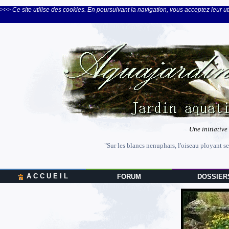
>>> Ce site utilise des cookies. En poursuivant la navigation, vous acceptez leur uti
Une initiative
"Sur les blancs nenuphars, l'oiseau ployant se
A C C U E I L
FORUM
DOSSIER