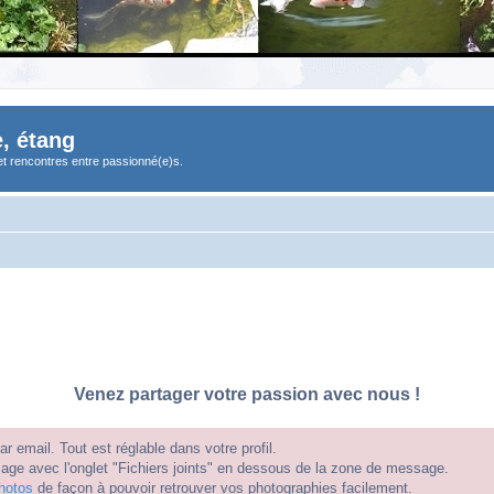
, étang
et rencontres entre passionné(e)s.
Venez partager votre passion avec nous !
 email. Tout est réglable dans votre profil.
e avec l'onglet "Fichiers joints" en dessous de la zone de message.
hotos
de façon à pouvoir retrouver vos photographies facilement.