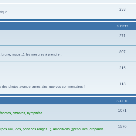
238
tique.
SUJETS
271
807
, brune, rouge...), les mesures à prendre...
215
118
z-y des photos avant et après ainsi que vos commentaires !
SUJETS
1071
énantes, filtrantes, nymphéas...
1570
pes Koï, Ides, poissons rouges...), amphibiens (grenouilles, crapauds,