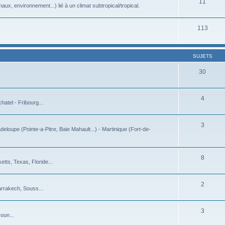
11
ux, environnement...) lié à un climat subtropical/tropical.
113
SUJETS
30
4
atel - Fribourg...
3
deloupe (Pointe-a-Pitre, Baie Mahault...) - Martinique (Fort-de-
8
tts, Texas, Floride...
2
arrakech, Souss...
3
oun...