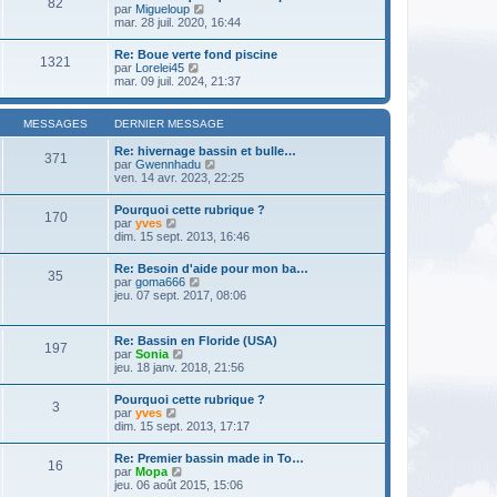
82
l
m
V
par
Migueloup
n
e
e
o
mar. 28 juil. 2020, 16:44
i
d
s
i
e
e
s
r
r
Re: Boue verte fond piscine
r
a
1321
l
m
V
par
Lorelei45
n
g
e
e
o
mar. 09 juil. 2024, 21:37
i
e
d
s
i
e
e
s
r
r
r
a
l
m
MESSAGES
DERNIER MESSAGE
n
g
e
e
i
e
d
s
Re: hivernage bassin et bulle…
e
371
e
s
V
par
Gwennhadu
r
r
a
o
ven. 14 avr. 2023, 22:25
m
n
g
i
e
i
e
r
s
Pourquoi cette rubrique ?
e
170
l
s
V
par
yves
r
e
a
o
dim. 15 sept. 2013, 16:46
m
d
g
i
e
e
e
r
s
Re: Besoin d'aide pour mon ba…
r
35
l
s
V
par
goma666
n
e
a
o
jeu. 07 sept. 2017, 08:06
i
d
g
i
e
e
e
r
r
r
l
m
Re: Bassin en Floride (USA)
n
197
e
e
V
par
Sonia
i
d
s
o
jeu. 18 janv. 2018, 21:56
e
e
s
i
r
r
a
r
m
Pourquoi cette rubrique ?
n
g
3
l
e
V
par
yves
i
e
e
s
o
dim. 15 sept. 2013, 17:17
e
d
s
i
r
e
a
r
m
Re: Premier bassin made in To…
r
g
16
l
e
V
par
Mopa
n
e
e
s
o
jeu. 06 août 2015, 15:06
i
d
s
i