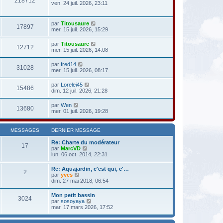
218712
ven. 24 juil. 2026, 23:11
par
Titousaure
17897
mer. 15 juil. 2026, 15:29
par
Titousaure
12712
mer. 15 juil. 2026, 14:08
par
fred14
31028
mer. 15 juil. 2026, 08:17
par
Lorelei45
15486
dim. 12 juil. 2026, 21:28
par
Wen
13680
mer. 01 juil. 2026, 19:28
MESSAGES
DERNIER MESSAGE
Re: Charte du modérateur
17
V
par
MarcVD
o
lun. 06 oct. 2014, 22:31
i
r
Re: Aquajardin, c'est qui, c'…
2
l
V
par
yves
e
o
dim. 27 mai 2018, 06:54
d
i
e
r
Mon petit bassin
r
3024
l
V
par
sosoyaya
n
e
o
mar. 17 mars 2026, 17:52
i
d
i
e
e
r
r
r