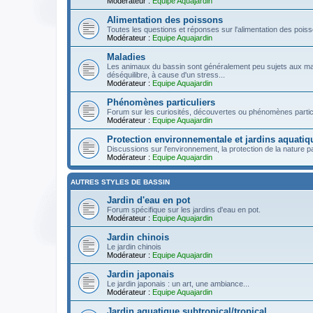
Modérateur :
Equipe Aquajardin
Alimentation des poissons
Toutes les questions et réponses sur l'alimentation des pois
Modérateur :
Equipe Aquajardin
Maladies
Les animaux du bassin sont généralement peu sujets aux ma
déséquilibre, à cause d'un stress...
Modérateur :
Equipe Aquajardin
Phénomènes particuliers
Forum sur les curiosités, découvertes ou phénomènes particu
Modérateur :
Equipe Aquajardin
Protection environnementale et jardins aquatiq
Discussions sur l'environnement, la protection de la nature par
Modérateur :
Equipe Aquajardin
AUTRES STYLES DE BASSIN
Jardin d'eau en pot
Forum spécifique sur les jardins d'eau en pot.
Modérateur :
Equipe Aquajardin
Jardin chinois
Le jardin chinois
Modérateur :
Equipe Aquajardin
Jardin japonais
Le jardin japonais : un art, une ambiance...
Modérateur :
Equipe Aquajardin
Jardin aquatique subtropical/tropical