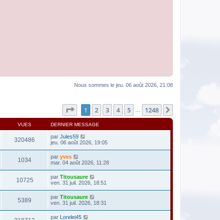
Nous sommes le jeu. 06 août 2026, 21:08
Page
1
sur
1248
1
2
3
4
5
1248
Suivante
…
VUES
DERNIER MESSAGE
par
Jules59
320486
jeu. 06 août 2026, 19:05
par
yves
1034
mar. 04 août 2026, 11:28
par
Titousaure
10725
ven. 31 juil. 2026, 18:51
par
Titousaure
5389
ven. 31 juil. 2026, 18:31
par
Lorelei45