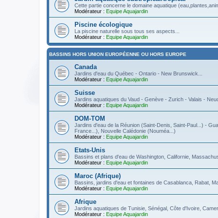
Cette partie concerne le domaine aquatique (eau,plantes,anima
Modérateur :
Equipe Aquajardin
Piscine écologique
La piscine naturelle sous tous ses aspects...
Modérateur :
Equipe Aquajardin
BASSINS HORS UNION EUROPÉENNE OU HORS EUROPE
Canada
Jardins d'eau du Québec - Ontario - New Brunswick...
Modérateur :
Equipe Aquajardin
Suisse
Jardins aquatiques du Vaud - Genève - Zurich - Valais - Neuch
Modérateur :
Equipe Aquajardin
DOM-TOM
Jardins d'eau de la Réunion (Saint-Denis, Saint-Paul...) - Gua
France...), Nouvelle Calédonie (Nouméa...)
Modérateur :
Equipe Aquajardin
Etats-Unis
Bassins et plans d'eau de Washington, Californie, Massachuse
Modérateur :
Equipe Aquajardin
Maroc (Afrique)
Bassins, jardins d'eau et fontaines de Casablanca, Rabat, M
Modérateur :
Equipe Aquajardin
Afrique
Jardins aquatiques de Tunisie, Sénégal, Côte d'Ivoire, Camer
Modérateur :
Equipe Aquajardin