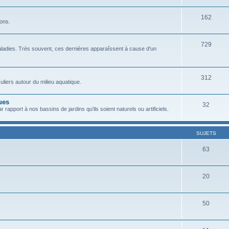
162
sons.
729
ladies. Très souvent, ces dernières apparaîssent à cause d'un
312
liers autour du milieu aquatique.
ues
32
 rapport à nos bassins de jardins qu'ils soient naturels ou artificiels.
SUJETS
63
20
50