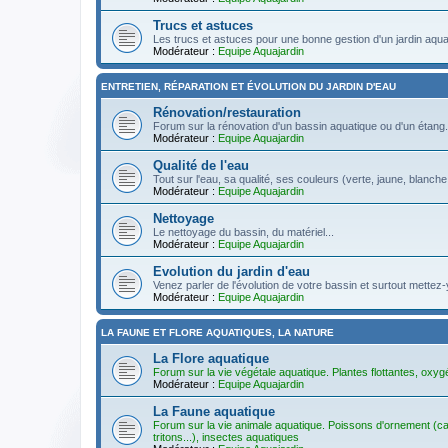
Trucs et astuces
Les trucs et astuces pour une bonne gestion d'un jardin aqua
Modérateur :
Equipe Aquajardin
ENTRETIEN, RÉPARATION ET ÉVOLUTION DU JARDIN D'EAU
Rénovation/restauration
Forum sur la rénovation d'un bassin aquatique ou d'un étang.
Modérateur :
Equipe Aquajardin
Qualité de l'eau
Tout sur l'eau, sa qualité, ses couleurs (verte, jaune, blanche
Modérateur :
Equipe Aquajardin
Nettoyage
Le nettoyage du bassin, du matériel...
Modérateur :
Equipe Aquajardin
Evolution du jardin d'eau
Venez parler de l'évolution de votre bassin et surtout mette
Modérateur :
Equipe Aquajardin
LA FAUNE ET FLORE AQUATIQUES, LA NATURE
La Flore aquatique
Forum sur la vie végétale aquatique. Plantes flottantes, oxyg
Modérateur :
Equipe Aquajardin
La Faune aquatique
Forum sur la vie animale aquatique. Poissons d'ornement (car
tritons...), insectes aquatiques