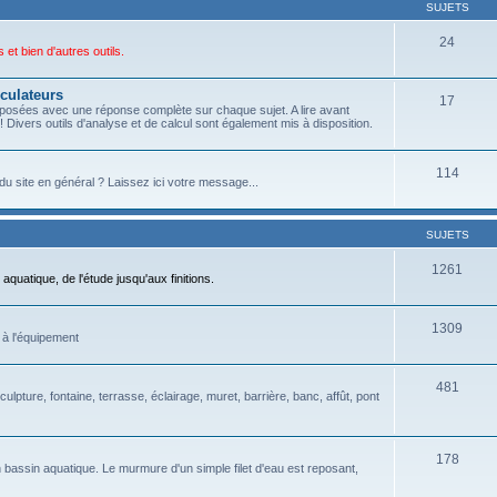
SUJETS
24
et bien d'autres outils.
culateurs
17
posées avec une réponse complète sur chaque sujet. A lire avant
 Divers outils d'analyse et de calcul sont également mis à disposition.
114
du site en général ? Laissez ici votre message...
SUJETS
1261
aquatique, de l'étude jusqu'aux finitions.
1309
 à l'équipement
481
culpture, fontaine, terrasse, éclairage, muret, barrière, banc, affût, pont
178
 bassin aquatique. Le murmure d'un simple filet d'eau est reposant,