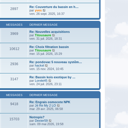
r
a
r
m
n
g
l
e
Re: Couverture du bassin en h…
i
e
2897
e
s
V
par
yves
e
d
s
o
ven. 26 sept. 2025, 16:37
r
e
a
i
m
r
g
r
e
n
e
l
s
MESSAGES
DERNIER MESSAGE
i
e
s
e
d
a
Re: Nouvelles acquisitions
r
3969
e
g
V
par
Titousaure
m
r
e
o
ven. 31 juil. 2026, 18:31
e
n
i
s
i
r
s
Re: Choix filtration bassin
e
10612
l
a
V
par
Titousaure
r
e
g
o
mer. 15 juil. 2026, 15:29
m
d
e
i
e
e
r
s
Re: pondovac 5 nouveau systèm…
r
2936
l
s
V
par
hackel
n
e
a
o
ven. 15 nov. 2024, 10:45
i
d
g
i
e
e
e
r
r
Re: Bassin kois exotique by …
r
3147
l
m
V
par
Lorelei45
n
e
e
o
ven. 24 juil. 2026, 23:11
i
d
s
i
e
e
s
r
r
r
a
l
m
MESSAGES
DERNIER MESSAGE
n
g
e
e
i
e
d
s
Re: Engrais osmocote NPK
e
9418
e
s
V
par
Jé Re My 2 LO
r
r
a
o
mar. 29 avr. 2025, 06:58
m
n
g
i
e
i
e
r
s
Notropis?
e
15703
l
s
V
par
Dexter59
r
e
a
o
sam. 09 mai 2026, 19:58
m
d
g
i