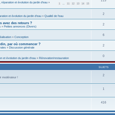
213
, réparation et évolution du jardin d'eau
»
1
…
11
12
13
14
15
2
aration et évolution du jardin d'eau
»
Qualité de l'eau
us avez des retours ?
2
s
»
Petites annonces (Divers)
6
éalisation
»
Conception
rdin, par où commencer ?
2
rales
»
Discussion générale
0
on et évolution du jardin d'eau
»
Rénovation/restauration
SUJETS
2
ir modérateur !
1
416