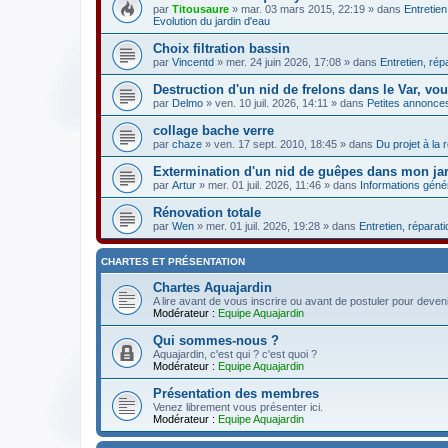
par
Titousaure
» mar. 03 mars 2015, 22:19 » dans
Entretien
Evolution du jardin d'eau
Choix filtration bassin
par
Vincentd
» mer. 24 juin 2026, 17:08 » dans
Entretien, rép
Destruction d'un nid de frelons dans le Var, vo
par
Delmo
» ven. 10 juil. 2026, 14:11 » dans
Petites annonce
collage bache verre
par
chaze
» ven. 17 sept. 2010, 18:45 » dans
Du projet à la r
Extermination d'un nid de guêpes dans mon ja
par
Artur
» mer. 01 juil. 2026, 11:46 » dans
Informations géné
Rénovation totale
par
Wen
» mer. 01 juil. 2026, 19:28 » dans
Entretien, réparati
CHARTES ET PRÉSENTATION
Chartes Aquajardin
A lire avant de vous inscrire ou avant de postuler pour deven
Modérateur :
Equipe Aquajardin
Qui sommes-nous ?
Aquajardin, c'est qui ? c'est quoi ?
Modérateur :
Equipe Aquajardin
Présentation des membres
Venez librement vous présenter ici.
Modérateur :
Equipe Aquajardin