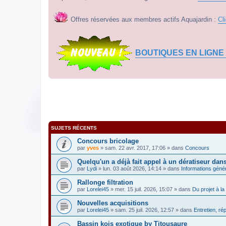
Offres réservées aux membres actifs Aquajardin :
Cl
BOUTIQUES EN LIGNE
SUJETS RÉCENTS
Concours bricolage
par
yves
» sam. 22 avr. 2017, 17:06 » dans
Concours
Quelqu'un a déjà fait appel à un dératiseur dan
par
Lydi
» lun. 03 août 2026, 14:14 » dans
Informations géné
Rallonge filtration
par
Lorelei45
» mer. 15 juil. 2026, 15:07 » dans
Du projet à la 
Nouvelles acquisitions
par
Lorelei45
» sam. 25 juil. 2026, 12:57 » dans
Entretien, ré
Bassin kois exotique by Titousaure