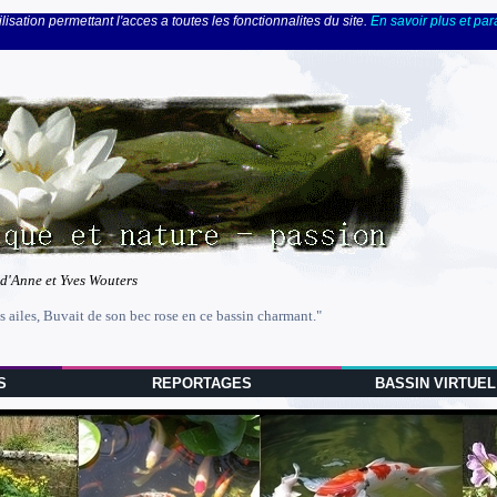
lisation permettant l'acces a toutes les fonctionnalites du site.
En savoir plus et pa
 d'Anne et Yves Wouters
s ailes, Buvait de son bec rose en ce bassin charmant."
S
REPORTAGES
BASSIN VIRTUEL