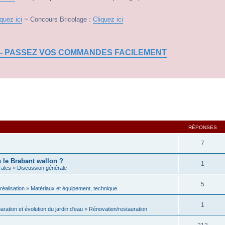
iquez ici
~ Concours Bricolage :
Cliquez ici
 - PASSEZ VOS COMMANDES FACILEMENT
RÉPONSES
7
s le Brabant wallon ?
1
rales
»
Discussion générale
5
réalisation
»
Matériaux et équipement, technique
1
paration et évolution du jardin d'eau
»
Rénovation/restauration