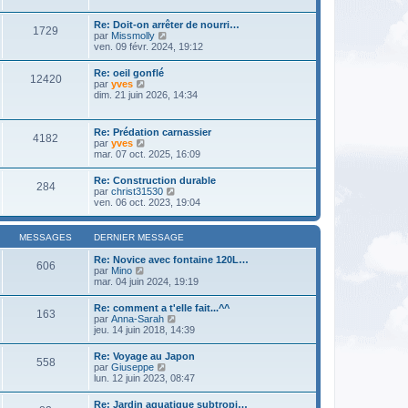
e
e
e
r
s
r
l
s
Re: Doit-on arrêter de nourri…
n
1729
e
a
V
par
Missmolly
i
d
g
o
ven. 09 févr. 2024, 19:12
e
e
e
i
r
r
r
m
Re: oeil gonflé
n
12420
l
e
V
par
yves
i
e
s
o
dim. 21 juin 2026, 14:34
e
d
s
i
r
e
a
r
m
r
g
l
e
Re: Prédation carnassier
n
e
4182
e
s
V
par
yves
i
d
s
o
mar. 07 oct. 2025, 16:09
e
e
a
i
r
r
g
r
m
Re: Construction durable
n
e
284
l
e
V
par
christ31530
i
e
s
o
ven. 06 oct. 2023, 19:04
e
d
s
i
r
e
a
r
m
r
g
l
e
MESSAGES
DERNIER MESSAGE
n
e
e
s
i
d
s
Re: Novice avec fontaine 120L…
e
606
e
a
V
par
Mino
r
r
g
o
mar. 04 juin 2024, 19:19
m
n
e
i
e
i
r
s
Re: comment a t'elle fait...^^
e
163
l
s
V
par
Anna-Sarah
r
e
a
o
jeu. 14 juin 2018, 14:39
m
d
g
i
e
e
e
r
s
Re: Voyage au Japon
r
558
l
s
V
par
Giuseppe
n
e
a
o
lun. 12 juin 2023, 08:47
i
d
g
i
e
e
e
r
r
Re: Jardin aquatique subtropi…
r