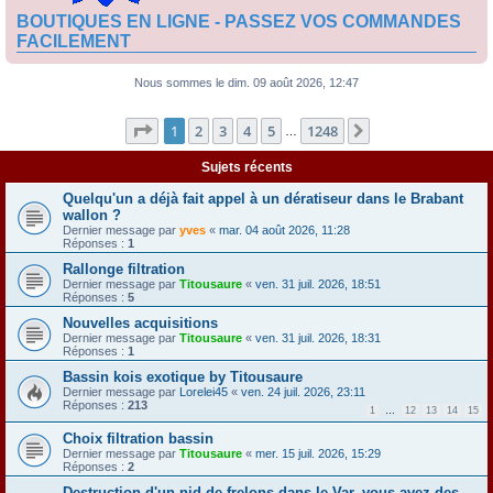
BOUTIQUES EN LIGNE - PASSEZ VOS COMMANDES
FACILEMENT
Nous sommes le dim. 09 août 2026, 12:47
Page
1
sur
1248
1
2
3
4
5
1248
Suivante
…
Sujets récents
Quelqu'un a déjà fait appel à un dératiseur dans le Brabant
wallon ?
Dernier message par
yves
«
mar. 04 août 2026, 11:28
Réponses :
1
Rallonge filtration
Dernier message par
Titousaure
«
ven. 31 juil. 2026, 18:51
Réponses :
5
Nouvelles acquisitions
Dernier message par
Titousaure
«
ven. 31 juil. 2026, 18:31
Réponses :
1
Bassin kois exotique by Titousaure
Dernier message par
Lorelei45
«
ven. 24 juil. 2026, 23:11
Réponses :
213
1
…
12
13
14
15
Choix filtration bassin
Dernier message par
Titousaure
«
mer. 15 juil. 2026, 15:29
Réponses :
2
Destruction d'un nid de frelons dans le Var, vous avez des