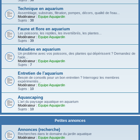
Sujets :
36
Technique en aquarium
Assemblage, substrats, filtration, pompes, décors, qualité de l'eau...
Modérateur :
Equipe Aquajardin
Sujets :
38
Faune et flore en aquarium
Les poissons, les reptiles, les invertébrés, les plantes...
Modérateur :
Equipe Aquajardin
Sujets :
39
Maladies en aquarium
Un problème avec vos poissons, des plantes qui dépérissent ? Demandez de
l'aide...
Modérateur :
Equipe Aquajardin
Sujets :
7
Entretien de l'aquarium
Besoin de conseils pour un bon entretien ? Interrogez les membres
expérimentés...
Modérateur :
Equipe Aquajardin
Sujets :
10
Aquascaping
L'art du paysage aquatique en aquarium
Modérateur :
Equipe Aquajardin
Sujets :
10
Petites annonces
Annonces (recherche)
Recherches dans le domaine du jardin aquatique
Modérateur :
Equipe Aquajardin