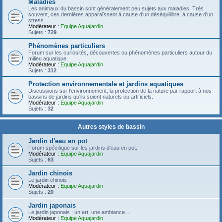
Maladies
Les animaux du bassin sont généralement peu sujets aux maladies. Très
souvent, ces dernières apparaîssent à cause d'un déséquilibre, à cause d'un
stress...
Modérateur :
Equipe Aquajardin
Sujets :
729
Phénomènes particuliers
Forum sur les curiosités, découvertes ou phénomènes particuliers autour du
milieu aquatique.
Modérateur :
Equipe Aquajardin
Sujets :
312
Protection environnementale et jardins aquatiques
Discussions sur l'environnement, la protection de la nature par rapport à nos
bassins de jardins qu'ils soient naturels ou artificiels.
Modérateur :
Equipe Aquajardin
Sujets :
32
Autres styles de bassin
Jardin d'eau en pot
Forum spécifique sur les jardins d'eau en pot.
Modérateur :
Equipe Aquajardin
Sujets :
63
Jardin chinois
Le jardin chinois
Modérateur :
Equipe Aquajardin
Sujets :
20
Jardin japonais
Le jardin japonais : un art, une ambiance...
Modérateur :
Equipe Aquajardin