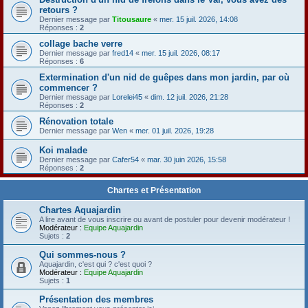
retours ?
Dernier message par
Titousaure
«
mer. 15 juil. 2026, 14:08
Réponses :
2
collage bache verre
Dernier message par
fred14
«
mer. 15 juil. 2026, 08:17
Réponses :
6
Extermination d'un nid de guêpes dans mon jardin, par où
commencer ?
Dernier message par
Lorelei45
«
dim. 12 juil. 2026, 21:28
Réponses :
2
Rénovation totale
Dernier message par
Wen
«
mer. 01 juil. 2026, 19:28
Koi malade
Dernier message par
Cafer54
«
mar. 30 juin 2026, 15:58
Réponses :
2
Chartes et Présentation
Chartes Aquajardin
A lire avant de vous inscrire ou avant de postuler pour devenir modérateur !
Modérateur :
Equipe Aquajardin
Sujets :
2
Qui sommes-nous ?
Aquajardin, c'est qui ? c'est quoi ?
Modérateur :
Equipe Aquajardin
Sujets :
1
Présentation des membres