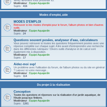
Venez librement vous présenter ici.
Modérateur :
Equipe Aquajardin
Sujets :
416
Modes d'emploi, aide
MODES D'EMPLOI
Retrouver ici les modes d'emploi pour le forum, l'album photos et bien d'autres
outils.
Modérateur :
Equipe Aquajardin
Sujets :
24
Questions souvent posées, analyseur d'eau, calculateurs
Vous pouvez retrouver ici toutes les questions fréquemment posées avec une
réponse complète sur chaque sujet. A lire avant d'entreprendre une recherche
dans les différentes rubriques ! Divers outils d'analyse et de calcul sont
également mis à disposition.
Modérateur :
Equipe Aquajardin
Sujets :
17
Aidez-moi svp!
Un problème avec l'utilisation du forum, de l'album photos ou du site en général
? Laissez ici votre message...
Modérateur :
Equipe Aquajardin
Sujets :
114
Du projet à la réalisation
Conception
Toutes les questions et réponses sur la réalisation d'un jardin aquatique, de
l'étude jusqu'aux finitions.
Modérateur :
Equipe Aquajardin
Sujets :
1261