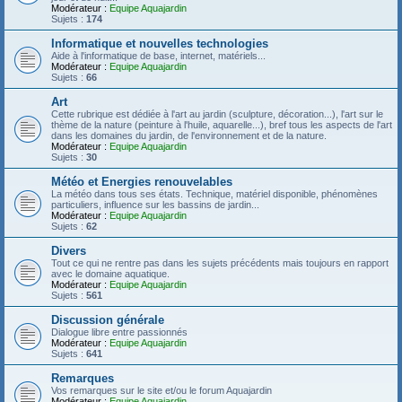
Modérateur :
Equipe Aquajardin
Sujets :
174
Informatique et nouvelles technologies
Aide à l'informatique de base, internet, matériels...
Modérateur :
Equipe Aquajardin
Sujets :
66
Art
Cette rubrique est dédiée à l'art au jardin (sculpture, décoration...), l'art sur le
thème de la nature (peinture à l'huile, aquarelle...), bref tous les aspects de l'art
dans les domaines du jardin, de l'environnement et de la nature.
Modérateur :
Equipe Aquajardin
Sujets :
30
Météo et Energies renouvelables
La météo dans tous ses états. Technique, matériel disponible, phénomènes
particuliers, influence sur les bassins de jardin...
Modérateur :
Equipe Aquajardin
Sujets :
62
Divers
Tout ce qui ne rentre pas dans les sujets précédents mais toujours en rapport
avec le domaine aquatique.
Modérateur :
Equipe Aquajardin
Sujets :
561
Discussion générale
Dialogue libre entre passionnés
Modérateur :
Equipe Aquajardin
Sujets :
641
Remarques
Vos remarques sur le site et/ou le forum Aquajardin
Modérateur :
Equipe Aquajardin