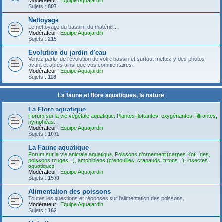
Modérateur :
Equipe Aquajardin
Sujets :
807
Nettoyage
Le nettoyage du bassin, du matériel...
Modérateur :
Equipe Aquajardin
Sujets :
215
Evolution du jardin d'eau
Venez parler de l'évolution de votre bassin et surtout mettez-y des photos
avant et après ainsi que vos commentaires !
Modérateur :
Equipe Aquajardin
Sujets :
118
La faune et flore aquatiques, la nature
La Flore aquatique
Forum sur la vie végétale aquatique. Plantes flottantes, oxygénantes, filtrantes,
nymphéas...
Modérateur :
Equipe Aquajardin
Sujets :
1071
La Faune aquatique
Forum sur la vie animale aquatique. Poissons d'ornement (carpes Koï, Ides,
poissons rouges...), amphibiens (grenouilles, crapauds, tritons...), insectes
aquatiques
Modérateur :
Equipe Aquajardin
Sujets :
1570
Alimentation des poissons
Toutes les questions et réponses sur l'alimentation des poissons.
Modérateur :
Equipe Aquajardin
Sujets :
162