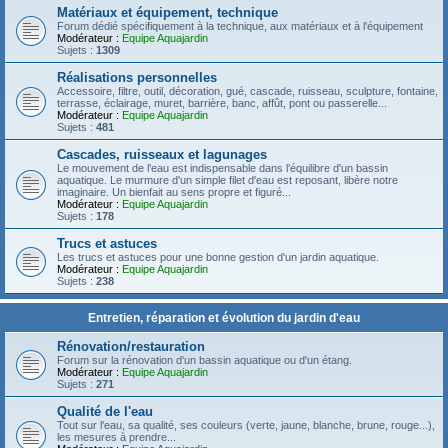
Matériaux et équipement, technique
Forum dédié spécifiquement à la technique, aux matériaux et à l'équipement
Modérateur :
Equipe Aquajardin
Sujets :
1309
Réalisations personnelles
Accessoire, filtre, outil, décoration, gué, cascade, ruisseau, sculpture, fontaine,
terrasse, éclairage, muret, barrière, banc, affût, pont ou passerelle...
Modérateur :
Equipe Aquajardin
Sujets :
481
Cascades, ruisseaux et lagunages
Le mouvement de l'eau est indispensable dans l'équilibre d'un bassin
aquatique. Le murmure d'un simple filet d'eau est reposant, libère notre
imaginaire. Un bienfait au sens propre et figuré...
Modérateur :
Equipe Aquajardin
Sujets :
178
Trucs et astuces
Les trucs et astuces pour une bonne gestion d'un jardin aquatique.
Modérateur :
Equipe Aquajardin
Sujets :
238
Entretien, réparation et évolution du jardin d'eau
Rénovation/restauration
Forum sur la rénovation d'un bassin aquatique ou d'un étang.
Modérateur :
Equipe Aquajardin
Sujets :
271
Qualité de l'eau
Tout sur l'eau, sa qualité, ses couleurs (verte, jaune, blanche, brune, rouge...),
les mesures à prendre...