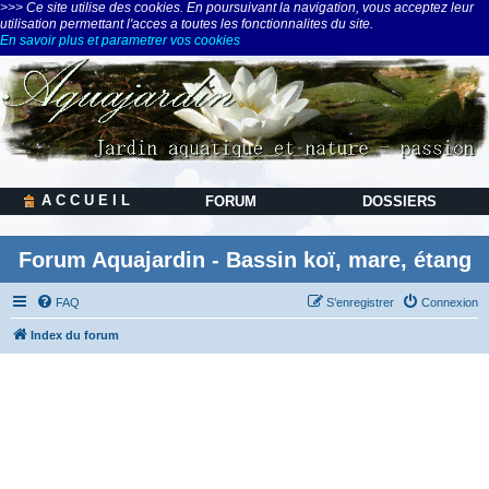
>>> Ce site utilise des cookies. En poursuivant la navigation, vous acceptez leur
utilisation permettant l'acces a toutes les fonctionnalites du site.
En savoir plus et parametrer vos cookies
A C C U E I L
FORUM
DOSSIERS
Forum Aquajardin - Bassin koï, mare, étang
FAQ
S’enregistrer
Connexion
Index du forum