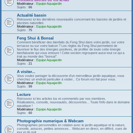
Promotions diverses sur vos achats
Modérateur :
Equipe Aquajardin
Sujets :
66
Actualité bassin
Retrouvez ici les dernières nouveautés concernant les bassins de jardins et
piscines naturelles
Modérateur :
Equipe Aquajardin
Sujets :
75
Feng Shui & Bonsaï
Comment bénéficier des bienfaits du Feng Shui dans votre jardin, sur votre
terrasse ou sur votre balcon ? Les règles du Feng Shui permettent de
favoriser le flux des énergies positives, de profiter de toute cette énergie
bienfaisante qui vous entoure ! Cette section regroupent aussi tout ce qui a
trait au monde des "bonsaï".
Modérateur :
Equipe Aquajardin
Sujets :
21
A visiter...
Vous voulez partager la découverte d'un merveilleux jardin aquatique, vous
cherchez un endroit particulier à visiter... Ce forum est fait pour vous.
Modérateur :
Equipe Aquajardin
Sujets :
99
Lecture
Retrouvez ici les articles lus et commentés par nos membres.
Réalisations, conseils, nouveautés, découvertes... Toute l'info dans le domaine
aquatique !
Modérateur :
Equipe Aquajardin
Sujets :
60
Photographie numerique & Webcam
Photographies personnelles en relation avec le jardin aquatique et la nature,
conseils, astuces, petites annonces... Webcam en direct, en différé, vues de
jour et de nuit...