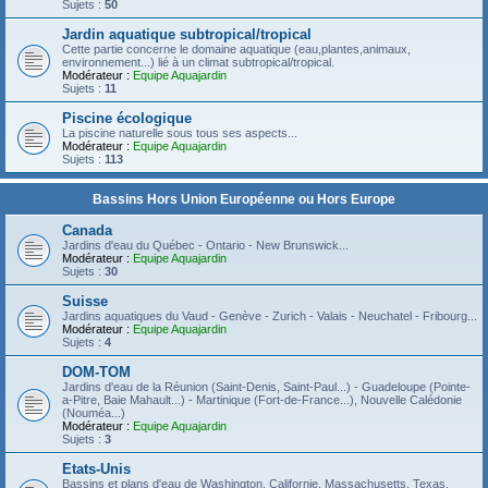
Sujets :
50
Jardin aquatique subtropical/tropical
Cette partie concerne le domaine aquatique (eau,plantes,animaux,
environnement...) lié à un climat subtropical/tropical.
Modérateur :
Equipe Aquajardin
Sujets :
11
Piscine écologique
La piscine naturelle sous tous ses aspects...
Modérateur :
Equipe Aquajardin
Sujets :
113
Bassins Hors Union Européenne ou Hors Europe
Canada
Jardins d'eau du Québec - Ontario - New Brunswick...
Modérateur :
Equipe Aquajardin
Sujets :
30
Suisse
Jardins aquatiques du Vaud - Genève - Zurich - Valais - Neuchatel - Fribourg...
Modérateur :
Equipe Aquajardin
Sujets :
4
DOM-TOM
Jardins d'eau de la Réunion (Saint-Denis, Saint-Paul...) - Guadeloupe (Pointe-
a-Pitre, Baie Mahault...) - Martinique (Fort-de-France...), Nouvelle Calédonie
(Nouméa...)
Modérateur :
Equipe Aquajardin
Sujets :
3
Etats-Unis
Bassins et plans d'eau de Washington, Californie, Massachusetts, Texas,