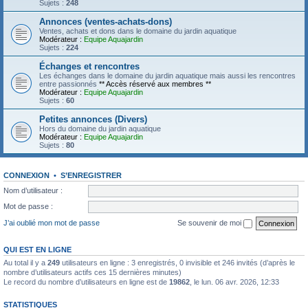
Sujets :
248
Annonces (ventes-achats-dons)
Ventes, achats et dons dans le domaine du jardin aquatique
Modérateur :
Equipe Aquajardin
Sujets :
224
Échanges et rencontres
Les échanges dans le domaine du jardin aquatique mais aussi les rencontres
entre passionnés
** Accès réservé aux membres **
Modérateur :
Equipe Aquajardin
Sujets :
60
Petites annonces (Divers)
Hors du domaine du jardin aquatique
Modérateur :
Equipe Aquajardin
Sujets :
80
CONNEXION
•
S’ENREGISTRER
Nom d’utilisateur :
Mot de passe :
J’ai oublié mon mot de passe
Se souvenir de moi
QUI EST EN LIGNE
Au total il y a
249
utilisateurs en ligne : 3 enregistrés, 0 invisible et 246 invités (d’après le
nombre d’utilisateurs actifs ces 15 dernières minutes)
Le record du nombre d’utilisateurs en ligne est de
19862
, le lun. 06 avr. 2026, 12:33
STATISTIQUES