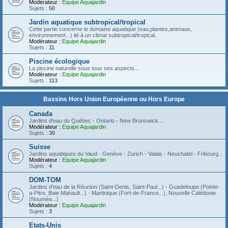
Modérateur :
Equipe Aquajardin
Sujets :
50
Jardin aquatique subtropical/tropical
Cette partie concerne le domaine aquatique (eau,plantes,animaux,
environnement...) lié à un climat subtropical/tropical.
Modérateur :
Equipe Aquajardin
Sujets :
11
Piscine écologique
La piscine naturelle sous tous ses aspects...
Modérateur :
Equipe Aquajardin
Sujets :
113
Bassins Hors Union Européenne ou Hors Europe
Canada
Jardins d'eau du Québec - Ontario - New Brunswick...
Modérateur :
Equipe Aquajardin
Sujets :
30
Suisse
Jardins aquatiques du Vaud - Genève - Zurich - Valais - Neuchatel - Fribourg...
Modérateur :
Equipe Aquajardin
Sujets :
4
DOM-TOM
Jardins d'eau de la Réunion (Saint-Denis, Saint-Paul...) - Guadeloupe (Pointe-
a-Pitre, Baie Mahault...) - Martinique (Fort-de-France...), Nouvelle Calédonie
(Nouméa...)
Modérateur :
Equipe Aquajardin
Sujets :
3
Etats-Unis