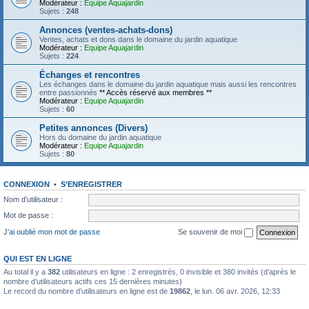
Modérateur :
Equipe Aquajardin
Sujets :
248
Annonces (ventes-achats-dons)
Ventes, achats et dons dans le domaine du jardin aquatique
Modérateur :
Equipe Aquajardin
Sujets :
224
Échanges et rencontres
Les échanges dans le domaine du jardin aquatique mais aussi les rencontres
entre passionnés
** Accès réservé aux membres **
Modérateur :
Equipe Aquajardin
Sujets :
60
Petites annonces (Divers)
Hors du domaine du jardin aquatique
Modérateur :
Equipe Aquajardin
Sujets :
80
CONNEXION
•
S’ENREGISTRER
Nom d’utilisateur :
Mot de passe :
J’ai oublié mon mot de passe
Se souvenir de moi
QUI EST EN LIGNE
Au total il y a
382
utilisateurs en ligne : 2 enregistrés, 0 invisible et 380 invités (d’après le
nombre d’utilisateurs actifs ces 15 dernières minutes)
Le record du nombre d’utilisateurs en ligne est de
19862
, le lun. 06 avr. 2026, 12:33