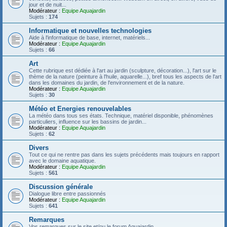
jour et de nuit...
Modérateur :
Equipe Aquajardin
Sujets :
174
Informatique et nouvelles technologies
Aide à l'informatique de base, internet, matériels...
Modérateur :
Equipe Aquajardin
Sujets :
66
Art
Cette rubrique est dédiée à l'art au jardin (sculpture, décoration...), l'art sur le
thème de la nature (peinture à l'huile, aquarelle...), bref tous les aspects de l'art
dans les domaines du jardin, de l'environnement et de la nature.
Modérateur :
Equipe Aquajardin
Sujets :
30
Météo et Energies renouvelables
La météo dans tous ses états. Technique, matériel disponible, phénomènes
particuliers, influence sur les bassins de jardin...
Modérateur :
Equipe Aquajardin
Sujets :
62
Divers
Tout ce qui ne rentre pas dans les sujets précédents mais toujours en rapport
avec le domaine aquatique.
Modérateur :
Equipe Aquajardin
Sujets :
561
Discussion générale
Dialogue libre entre passionnés
Modérateur :
Equipe Aquajardin
Sujets :
641
Remarques
Vos remarques sur le site et/ou le forum Aquajardin