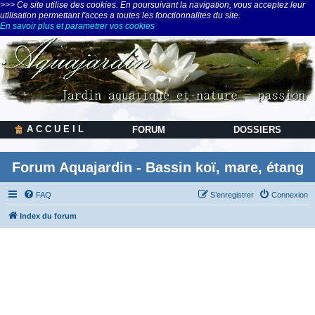
>>> Ce site utilise des cookies. En poursuivant la navigation, vous acceptez leur
utilisation permettant l'acces a toutes les fonctionnalites du site.
En savoir plus et parametrer vos cookies
A C C U E I L
FORUM
DOSSIERS
Forum Aquajardin - Bassin koï, mare, étang
FAQ
S’enregistrer
Connexion
Index du forum