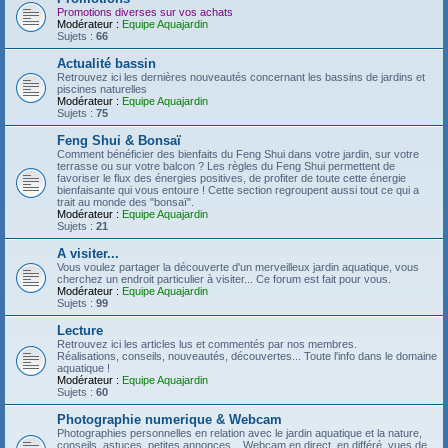
Promotions diverses sur vos achats
Modérateur :
Equipe Aquajardin
Sujets :
66
Actualité bassin
Retrouvez ici les dernières nouveautés concernant les bassins de jardins et
piscines naturelles
Modérateur :
Equipe Aquajardin
Sujets :
75
Feng Shui & Bonsaï
Comment bénéficier des bienfaits du Feng Shui dans votre jardin, sur votre
terrasse ou sur votre balcon ? Les règles du Feng Shui permettent de
favoriser le flux des énergies positives, de profiter de toute cette énergie
bienfaisante qui vous entoure ! Cette section regroupent aussi tout ce qui a
trait au monde des "bonsaï".
Modérateur :
Equipe Aquajardin
Sujets :
21
A visiter...
Vous voulez partager la découverte d'un merveilleux jardin aquatique, vous
cherchez un endroit particulier à visiter... Ce forum est fait pour vous.
Modérateur :
Equipe Aquajardin
Sujets :
99
Lecture
Retrouvez ici les articles lus et commentés par nos membres.
Réalisations, conseils, nouveautés, découvertes... Toute l'info dans le domaine
aquatique !
Modérateur :
Equipe Aquajardin
Sujets :
60
Photographie numerique & Webcam
Photographies personnelles en relation avec le jardin aquatique et la nature,
conseils, astuces, petites annonces... Webcam en direct, en différé, vues de