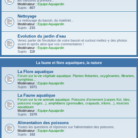
les mesures à prendre...
Modérateur :
Equipe Aquajardin
Sujets :
807
Nettoyage
Le nettoyage du bassin, du matériel...
Modérateur :
Equipe Aquajardin
Sujets :
215
Evolution du jardin d'eau
Venez parler de l'évolution de votre bassin et surtout mettez-y des photos
avant et après ainsi que vos commentaires !
Modérateur :
Equipe Aquajardin
Sujets :
118
La faune et flore aquatiques, la nature
La Flore aquatique
Forum sur la vie végétale aquatique. Plantes flottantes, oxygénantes, filtrantes,
nymphéas...
Modérateur :
Equipe Aquajardin
Sujets :
1071
La Faune aquatique
Forum sur la vie animale aquatique. Poissons d'ornement (carpes Koï, Ides,
poissons rouges...), amphibiens (grenouilles, crapauds, tritons...), insectes
aquatiques
Modérateur :
Equipe Aquajardin
Sujets :
1570
Alimentation des poissons
Toutes les questions et réponses sur l'alimentation des poissons.
Modérateur :
Equipe Aquajardin
Sujets :
162