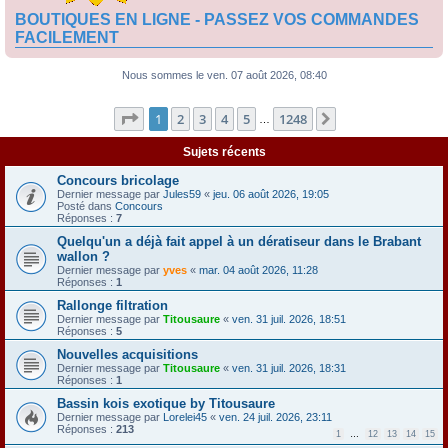
BOUTIQUES EN LIGNE - PASSEZ VOS COMMANDES
FACILEMENT
Nous sommes le ven. 07 août 2026, 08:40
Page
1
sur
1248
1
2
3
4
5
1248
Suivante
…
Sujets récents
Concours bricolage
Dernier message par
Jules59
«
jeu. 06 août 2026, 19:05
Posté dans
Concours
Réponses :
7
Quelqu'un a déjà fait appel à un dératiseur dans le Brabant
wallon ?
Dernier message par
yves
«
mar. 04 août 2026, 11:28
Réponses :
1
Rallonge filtration
Dernier message par
Titousaure
«
ven. 31 juil. 2026, 18:51
Réponses :
5
Nouvelles acquisitions
Dernier message par
Titousaure
«
ven. 31 juil. 2026, 18:31
Réponses :
1
Bassin kois exotique by Titousaure
Dernier message par
Lorelei45
«
ven. 24 juil. 2026, 23:11
Réponses :
213
1
…
12
13
14
15