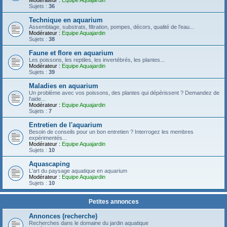
Modérateur :
Equipe Aquajardin
Sujets :
36
Technique en aquarium
Assemblage, substrats, filtration, pompes, décors, qualité de l'eau...
Modérateur :
Equipe Aquajardin
Sujets :
38
Faune et flore en aquarium
Les poissons, les reptiles, les invertébrés, les plantes...
Modérateur :
Equipe Aquajardin
Sujets :
39
Maladies en aquarium
Un problème avec vos poissons, des plantes qui dépérissent ? Demandez de
l'aide...
Modérateur :
Equipe Aquajardin
Sujets :
7
Entretien de l'aquarium
Besoin de conseils pour un bon entretien ? Interrogez les membres
expérimentés...
Modérateur :
Equipe Aquajardin
Sujets :
10
Aquascaping
L'art du paysage aquatique en aquarium
Modérateur :
Equipe Aquajardin
Sujets :
10
Petites annonces
Annonces (recherche)
Recherches dans le domaine du jardin aquatique