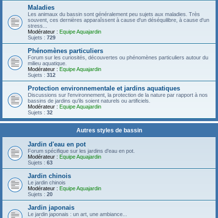
Maladies
Les animaux du bassin sont généralement peu sujets aux maladies. Très
souvent, ces dernières apparaîssent à cause d'un déséquilibre, à cause d'un
stress...
Modérateur :
Equipe Aquajardin
Sujets :
729
Phénomènes particuliers
Forum sur les curiosités, découvertes ou phénomènes particuliers autour du
milieu aquatique.
Modérateur :
Equipe Aquajardin
Sujets :
312
Protection environnementale et jardins aquatiques
Discussions sur l'environnement, la protection de la nature par rapport à nos
bassins de jardins qu'ils soient naturels ou artificiels.
Modérateur :
Equipe Aquajardin
Sujets :
32
Autres styles de bassin
Jardin d'eau en pot
Forum spécifique sur les jardins d'eau en pot.
Modérateur :
Equipe Aquajardin
Sujets :
63
Jardin chinois
Le jardin chinois
Modérateur :
Equipe Aquajardin
Sujets :
20
Jardin japonais
Le jardin japonais : un art, une ambiance...