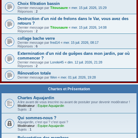
Choix filtration bassin
Dernier message par
Titousaure
«
mer. 15 juil. 2026, 15:29
Réponses :
2
Destruction d'un nid de frelons dans le Var, vous avez des
retours ?
Dernier message par
Titousaure
«
mer. 15 juil. 2026, 14:08
Réponses :
2
collage bache verre
Dernier message par
fred14
«
mer. 15 juil. 2026, 08:17
Réponses :
6
Extermination d'un nid de guêpes dans mon jardin, par où
commencer ?
Dernier message par
Lorelei45
«
dim. 12 juil. 2026, 21:28
Réponses :
2
Rénovation totale
Dernier message par
Wen
«
mer. 01 juil. 2026, 19:28
Chartes et Présentation
Chartes Aquajardin
A lire avant de vous inscrire ou avant de postuler pour devenir modérateur !
Modérateur :
Equipe Aquajardin
Sujets :
2
Qui sommes-nous ?
Aquajardin, c'est qui ? c'est quoi ?
Modérateur :
Equipe Aquajardin
Sujets :
1
Présentation des membres