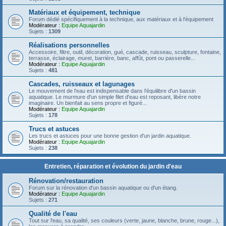
Matériaux et équipement, technique
Forum dédié spécifiquement à la technique, aux matériaux et à l'équipement
Modérateur :
Equipe Aquajardin
Sujets :
1309
Réalisations personnelles
Accessoire, filtre, outil, décoration, gué, cascade, ruisseau, sculpture, fontaine,
terrasse, éclairage, muret, barrière, banc, affût, pont ou passerelle...
Modérateur :
Equipe Aquajardin
Sujets :
481
Cascades, ruisseaux et lagunages
Le mouvement de l'eau est indispensable dans l'équilibre d'un bassin
aquatique. Le murmure d'un simple filet d'eau est reposant, libère notre
imaginaire. Un bienfait au sens propre et figuré...
Modérateur :
Equipe Aquajardin
Sujets :
178
Trucs et astuces
Les trucs et astuces pour une bonne gestion d'un jardin aquatique.
Modérateur :
Equipe Aquajardin
Sujets :
238
Entretien, réparation et évolution du jardin d'eau
Rénovation/restauration
Forum sur la rénovation d'un bassin aquatique ou d'un étang.
Modérateur :
Equipe Aquajardin
Sujets :
271
Qualité de l'eau
Tout sur l'eau, sa qualité, ses couleurs (verte, jaune, blanche, brune, rouge...),