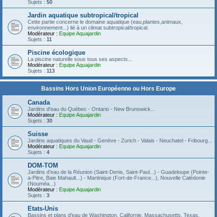
Sujets :
50
Jardin aquatique subtropical/tropical
Cette partie concerne le domaine aquatique (eau,plantes,animaux,
environnement...) lié à un climat subtropical/tropical.
Modérateur :
Equipe Aquajardin
Sujets :
11
Piscine écologique
La piscine naturelle sous tous ses aspects...
Modérateur :
Equipe Aquajardin
Sujets :
113
Bassins Hors Union Européenne ou Hors Europe
Canada
Jardins d'eau du Québec - Ontario - New Brunswick...
Modérateur :
Equipe Aquajardin
Sujets :
30
Suisse
Jardins aquatiques du Vaud - Genève - Zurich - Valais - Neuchatel - Fribourg...
Modérateur :
Equipe Aquajardin
Sujets :
4
DOM-TOM
Jardins d'eau de la Réunion (Saint-Denis, Saint-Paul...) - Guadeloupe (Pointe-
a-Pitre, Baie Mahault...) - Martinique (Fort-de-France...), Nouvelle Calédonie
(Nouméa...)
Modérateur :
Equipe Aquajardin
Sujets :
3
Etats-Unis
Bassins et plans d'eau de Washington, Californie, Massachusetts, Texas,