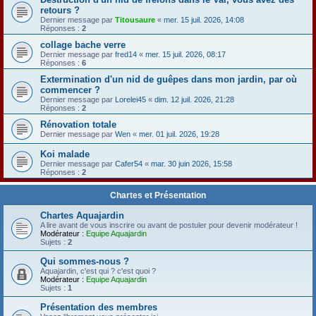
retours ?
Dernier message par
Titousaure
«
mer. 15 juil. 2026, 14:08
Réponses :
2
collage bache verre
Dernier message par
fred14
«
mer. 15 juil. 2026, 08:17
Réponses :
6
Extermination d'un nid de guêpes dans mon jardin, par où
commencer ?
Dernier message par
Lorelei45
«
dim. 12 juil. 2026, 21:28
Réponses :
2
Rénovation totale
Dernier message par
Wen
«
mer. 01 juil. 2026, 19:28
Koi malade
Dernier message par
Cafer54
«
mar. 30 juin 2026, 15:58
Réponses :
2
Chartes et Présentation
Chartes Aquajardin
A lire avant de vous inscrire ou avant de postuler pour devenir modérateur !
Modérateur :
Equipe Aquajardin
Sujets :
2
Qui sommes-nous ?
Aquajardin, c'est qui ? c'est quoi ?
Modérateur :
Equipe Aquajardin
Sujets :
1
Présentation des membres