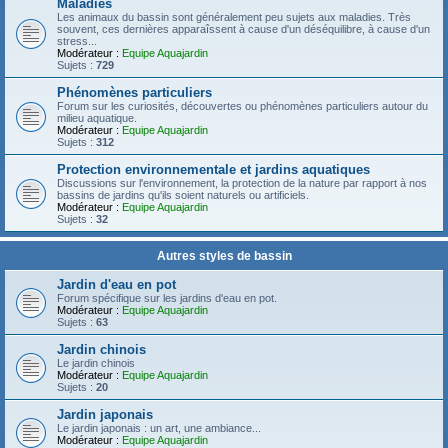
Maladies
Les animaux du bassin sont généralement peu sujets aux maladies. Très
souvent, ces dernières apparaîssent à cause d'un déséquilibre, à cause d'un
stress...
Modérateur :
Equipe Aquajardin
Sujets :
729
Phénomènes particuliers
Forum sur les curiosités, découvertes ou phénomènes particuliers autour du
milieu aquatique.
Modérateur :
Equipe Aquajardin
Sujets :
312
Protection environnementale et jardins aquatiques
Discussions sur l'environnement, la protection de la nature par rapport à nos
bassins de jardins qu'ils soient naturels ou artificiels.
Modérateur :
Equipe Aquajardin
Sujets :
32
Autres styles de bassin
Jardin d'eau en pot
Forum spécifique sur les jardins d'eau en pot.
Modérateur :
Equipe Aquajardin
Sujets :
63
Jardin chinois
Le jardin chinois
Modérateur :
Equipe Aquajardin
Sujets :
20
Jardin japonais
Le jardin japonais : un art, une ambiance...
Modérateur :
Equipe Aquajardin