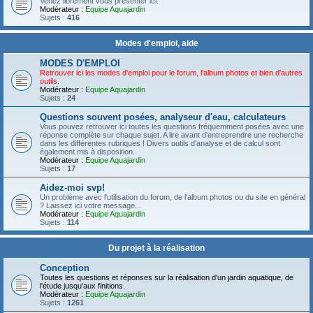
Venez librement vous présenter ici.
Modérateur :
Equipe Aquajardin
Sujets :
416
Modes d'emploi, aide
MODES D'EMPLOI
Retrouver ici les modes d'emploi pour le forum, l'album photos et bien d'autres
outils.
Modérateur :
Equipe Aquajardin
Sujets :
24
Questions souvent posées, analyseur d'eau, calculateurs
Vous pouvez retrouver ici toutes les questions fréquemment posées avec une
réponse complète sur chaque sujet. A lire avant d'entreprendre une recherche
dans les différentes rubriques ! Divers outils d'analyse et de calcul sont
également mis à disposition.
Modérateur :
Equipe Aquajardin
Sujets :
17
Aidez-moi svp!
Un problème avec l'utilisation du forum, de l'album photos ou du site en général
? Laissez ici votre message...
Modérateur :
Equipe Aquajardin
Sujets :
114
Du projet à la réalisation
Conception
Toutes les questions et réponses sur la réalisation d'un jardin aquatique, de
l'étude jusqu'aux finitions.
Modérateur :
Equipe Aquajardin
Sujets :
1261