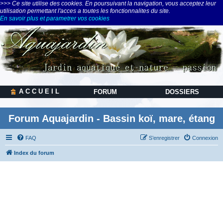
>>> Ce site utilise des cookies. En poursuivant la navigation, vous acceptez leur
utilisation permettant l'acces a toutes les fonctionnalites du site.
En savoir plus et parametrer vos cookies
A C C U E I L
FORUM
DOSSIERS
Forum Aquajardin - Bassin koï, mare, étang
FAQ
S’enregistrer
Connexion
Index du forum