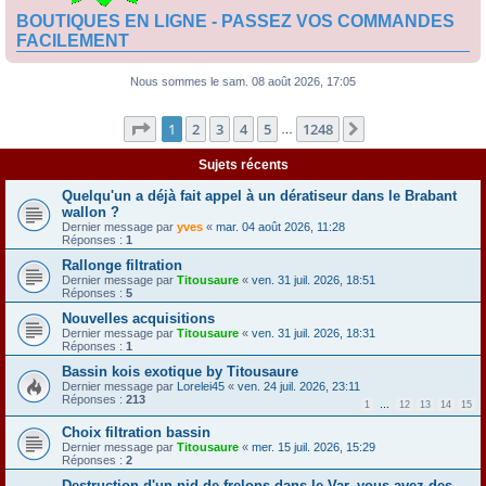
BOUTIQUES EN LIGNE - PASSEZ VOS COMMANDES
FACILEMENT
Nous sommes le sam. 08 août 2026, 17:05
Page
1
sur
1248
1
2
3
4
5
1248
Suivante
…
Sujets récents
Quelqu'un a déjà fait appel à un dératiseur dans le Brabant
wallon ?
Dernier message par
yves
«
mar. 04 août 2026, 11:28
Réponses :
1
Rallonge filtration
Dernier message par
Titousaure
«
ven. 31 juil. 2026, 18:51
Réponses :
5
Nouvelles acquisitions
Dernier message par
Titousaure
«
ven. 31 juil. 2026, 18:31
Réponses :
1
Bassin kois exotique by Titousaure
Dernier message par
Lorelei45
«
ven. 24 juil. 2026, 23:11
Réponses :
213
1
…
12
13
14
15
Choix filtration bassin
Dernier message par
Titousaure
«
mer. 15 juil. 2026, 15:29
Réponses :
2
Destruction d'un nid de frelons dans le Var, vous avez des