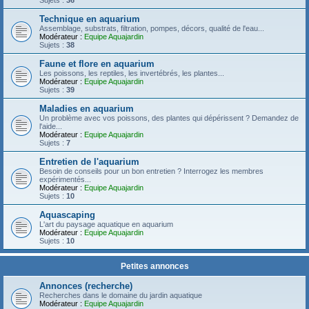
Sujets :
36
Technique en aquarium
Assemblage, substrats, filtration, pompes, décors, qualité de l'eau...
Modérateur :
Equipe Aquajardin
Sujets :
38
Faune et flore en aquarium
Les poissons, les reptiles, les invertébrés, les plantes...
Modérateur :
Equipe Aquajardin
Sujets :
39
Maladies en aquarium
Un problème avec vos poissons, des plantes qui dépérissent ? Demandez de
l'aide...
Modérateur :
Equipe Aquajardin
Sujets :
7
Entretien de l'aquarium
Besoin de conseils pour un bon entretien ? Interrogez les membres
expérimentés...
Modérateur :
Equipe Aquajardin
Sujets :
10
Aquascaping
L'art du paysage aquatique en aquarium
Modérateur :
Equipe Aquajardin
Sujets :
10
Petites annonces
Annonces (recherche)
Recherches dans le domaine du jardin aquatique
Modérateur :
Equipe Aquajardin