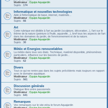
Modérateur :
Equipe Aquajardin
Sujets :
174
Informatique et nouvelles technologies
Aide à l'informatique de base, internet, matériels...
Modérateur :
Equipe Aquajardin
Sujets :
66
Art
Cette rubrique est dédiée à l'art au jardin (sculpture, décoration...), l'art sur le
thème de la nature (peinture à l'huile, aquarelle...), bref tous les aspects de l'art
dans les domaines du jardin, de l'environnement et de la nature.
Modérateur :
Equipe Aquajardin
Sujets :
30
Météo et Energies renouvelables
La météo dans tous ses états. Technique, matériel disponible, phénomènes
particuliers, influence sur les bassins de jardin...
Modérateur :
Equipe Aquajardin
Sujets :
62
Divers
Tout ce qui ne rentre pas dans les sujets précédents mais toujours en rapport
avec le domaine aquatique.
Modérateur :
Equipe Aquajardin
Sujets :
561
Discussion générale
Dialogue libre entre passionnés
Modérateur :
Equipe Aquajardin
Sujets :
641
Remarques
Vos remarques sur le site et/ou le forum Aquajardin
Modérateur :
Equipe Aquajardin