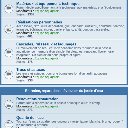
Matériaux et équipement, technique
Forum dédié spécifiquement à la technique, aux matériaux et à l'équipement
Modérateur :
Equipe Aquajardin
Sujets :
1309
Réalisations personnelles
Accessoire, filtre, outil, décoration, gué, cascade, ruisseau, sculpture, fontaine,
terrasse, éclairage, muret, barrière, banc, affût, pont ou passerelle...
Modérateur :
Equipe Aquajardin
Sujets :
481
Cascades, ruisseaux et lagunages
Le mouvement de l'eau est indispensable dans l'équilibre d'un bassin
aquatique. Le murmure d'un simple filet d'eau est reposant, libère notre
imaginaire. Un bienfait au sens propre et figuré...
Modérateur :
Equipe Aquajardin
Sujets :
178
Trucs et astuces
Les trucs et astuces pour une bonne gestion d'un jardin aquatique.
Modérateur :
Equipe Aquajardin
Sujets :
238
Entretien, réparation et évolution du jardin d'eau
Rénovation/restauration
Forum sur la rénovation d'un bassin aquatique ou d'un étang.
Modérateur :
Equipe Aquajardin
Sujets :
271
Qualité de l'eau
Tout sur l'eau, sa qualité, ses couleurs (verte, jaune, blanche, brune, rouge...),
les mesures à prendre...