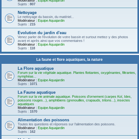
Modérateur :
Equipe Aquajardin
Sujets :
807
Nettoyage
Le nettoyage du bassin, du matériel...
Modérateur :
Equipe Aquajardin
Sujets :
215
Evolution du jardin d'eau
Venez parler de l'évolution de votre bassin et surtout mettez-y des photos
avant et après ainsi que vos commentaires !
Modérateur :
Equipe Aquajardin
Sujets :
118
La faune et flore aquatiques, la nature
La Flore aquatique
Forum sur la vie végétale aquatique. Plantes flottantes, oxygénantes, filtrantes,
nymphéas...
Modérateur :
Equipe Aquajardin
Sujets :
1071
La Faune aquatique
Forum sur la vie animale aquatique. Poissons d'ornement (carpes Koï, Ides,
poissons rouges...), amphibiens (grenouilles, crapauds, tritons...), insectes
aquatiques
Modérateur :
Equipe Aquajardin
Sujets :
1570
Alimentation des poissons
Toutes les questions et réponses sur l'alimentation des poissons.
Modérateur :
Equipe Aquajardin
Sujets :
162