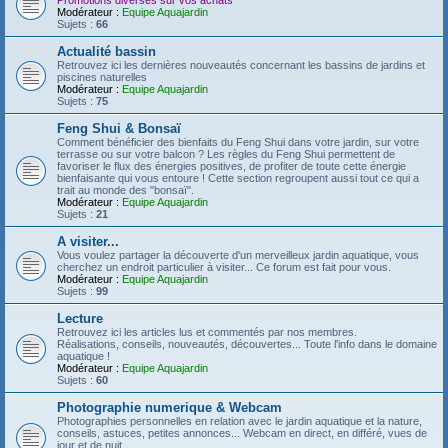
Promotions diverses sur vos achats
Modérateur :
Equipe Aquajardin
Sujets :
66
Actualité bassin
Retrouvez ici les dernières nouveautés concernant les bassins de jardins et
piscines naturelles
Modérateur :
Equipe Aquajardin
Sujets :
75
Feng Shui & Bonsaï
Comment bénéficier des bienfaits du Feng Shui dans votre jardin, sur votre
terrasse ou sur votre balcon ? Les règles du Feng Shui permettent de
favoriser le flux des énergies positives, de profiter de toute cette énergie
bienfaisante qui vous entoure ! Cette section regroupent aussi tout ce qui a
trait au monde des "bonsaï".
Modérateur :
Equipe Aquajardin
Sujets :
21
A visiter...
Vous voulez partager la découverte d'un merveilleux jardin aquatique, vous
cherchez un endroit particulier à visiter... Ce forum est fait pour vous.
Modérateur :
Equipe Aquajardin
Sujets :
99
Lecture
Retrouvez ici les articles lus et commentés par nos membres.
Réalisations, conseils, nouveautés, découvertes... Toute l'info dans le domaine
aquatique !
Modérateur :
Equipe Aquajardin
Sujets :
60
Photographie numerique & Webcam
Photographies personnelles en relation avec le jardin aquatique et la nature,
conseils, astuces, petites annonces... Webcam en direct, en différé, vues de
jour et de nuit...