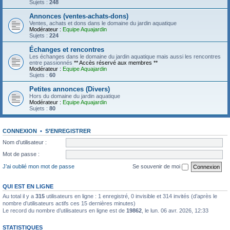
Sujets :
248
Annonces (ventes-achats-dons)
Ventes, achats et dons dans le domaine du jardin aquatique
Modérateur :
Equipe Aquajardin
Sujets :
224
Échanges et rencontres
Les échanges dans le domaine du jardin aquatique mais aussi les rencontres
entre passionnés
** Accès réservé aux membres **
Modérateur :
Equipe Aquajardin
Sujets :
60
Petites annonces (Divers)
Hors du domaine du jardin aquatique
Modérateur :
Equipe Aquajardin
Sujets :
80
CONNEXION
•
S’ENREGISTRER
Nom d’utilisateur :
Mot de passe :
J’ai oublié mon mot de passe
Se souvenir de moi
QUI EST EN LIGNE
Au total il y a
315
utilisateurs en ligne : 1 enregistré, 0 invisible et 314 invités (d’après le
nombre d’utilisateurs actifs ces 15 dernières minutes)
Le record du nombre d’utilisateurs en ligne est de
19862
, le lun. 06 avr. 2026, 12:33
STATISTIQUES