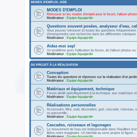
MODES D'EMPLOI, AIDE
MODES D'EMPLOI
Retrouver ici les modes d'emploi pour le forum, l'album photos 
Modérateur :
Equipe Aquajardin
Questions souvent posées, analyseur d'eau, cal
Vous pouvez retrouver ici toutes les questions fréquemment 
d'entreprendre une recherche dans les différentes rubriques !
Modérateur :
Equipe Aquajardin
Aidez-moi svp!
Un problème avec l'utilisation du forum, de l'album photos ou 
Modérateur :
Equipe Aquajardin
DU PROJET À LA RÉALISATION
Conception
Toutes les questions et réponses sur la réalisation d'un jardin 
Modérateur :
Equipe Aquajardin
Matériaux et équipement, technique
Forum dédié spécifiquement à la technique, aux matériaux et
Modérateur :
Equipe Aquajardin
Réalisations personnelles
Accessoire, filtre, outil, décoration, gué, cascade, ruisseau, s
ou passerelle...
Modérateur :
Equipe Aquajardin
Cascades, ruisseaux et lagunages
Le mouvement de l'eau est indispensable dans l'équilibre d'un
libère notre imaginaire. Un bienfait au sens propre et figuré...
Modérateur :
Equipe Aquajardin