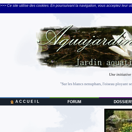
>>> Ce site utilise des cookies. En poursuivant la navigation, vous acceptez leur uti
Une initiative
"Sur les blancs nenuphars, l'oiseau ployant se
A C C U E I L
FORUM
DOSSIER