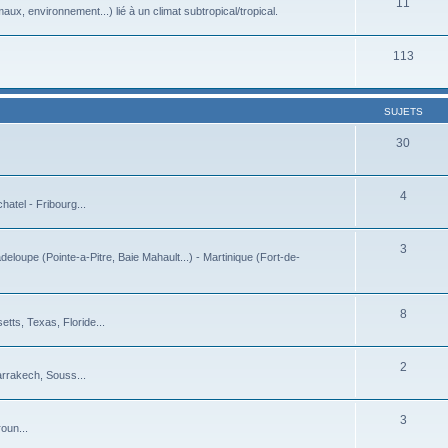
11
ux, environnement...) lié à un climat subtropical/tropical.
113
SUJETS
30
4
atel - Fribourg...
3
deloupe (Pointe-a-Pitre, Baie Mahault...) - Martinique (Fort-de-
8
tts, Texas, Floride...
2
arrakech, Souss...
3
oun...