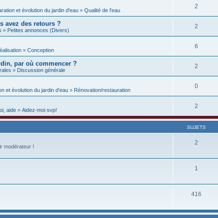
2
aration et évolution du jardin d'eau
»
Qualité de l'eau
us avez des retours ?
2
s
»
Petites annonces (Divers)
6
éalisation
»
Conception
rdin, par où commencer ?
2
rales
»
Discussion générale
0
on et évolution du jardin d'eau
»
Rénovation/restauration
2
i, aide
»
Aidez-moi svp!
SUJETS
2
ir modérateur !
1
416