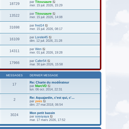
par
Titousaure
18729
mer. 15 juil. 2026, 15:29
par
Titousaure
13522
mer. 15 juil. 2026, 14:08
par
fred14
31698
mer. 15 juil. 2026, 08:17
par
Lorelei45
16109
dim. 12 juil. 2026, 21:28
par
Wen
14311
mer. 01 juil. 2026, 19:28
par
Cafer54
17966
mar. 30 juin 2026, 15:58
MESSAGES
DERNIER MESSAGE
Re: Charte du modérateur
17
V
par
MarcVD
o
lun. 06 oct. 2014, 22:31
i
r
Re: Aquajardin, c'est qui, c'…
2
l
V
par
yves
e
o
dim. 27 mai 2018, 06:54
d
i
e
r
Mon petit bassin
r
3024
l
V
par
sosoyaya
n
e
o
mar. 17 mars 2026, 17:52
i
d
i
e
e
r
r
r