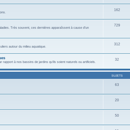
162
sons.
729
ladies. Très souvent, ces dernières apparaîssent à cause d'un
312
liers autour du milieu aquatique.
ues
32
 rapport à nos bassins de jardins qu'ils soient naturels ou artificiels.
SUJETS
63
20
50