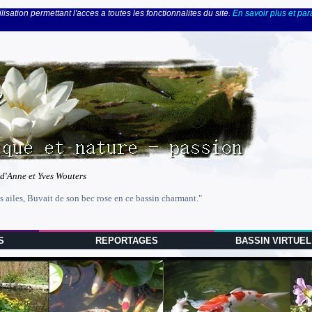
lisation permettant l'acces a toutes les fonctionnalites du site.
En savoir plus et pa
 d'Anne et Yves Wouters
s ailes, Buvait de son bec rose en ce bassin charmant."
S
REPORTAGES
BASSIN VIRTUEL