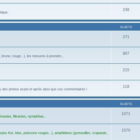
238
tique.
SUJETS
271
807
, brune, rouge...), les mesures à prendre...
215
118
z-y des photos avant et après ainsi que vos commentaires !
SUJETS
1071
énantes, filtrantes, nymphéas...
1570
pes Koï, Ides, poissons rouges...), amphibiens (grenouilles, crapauds,