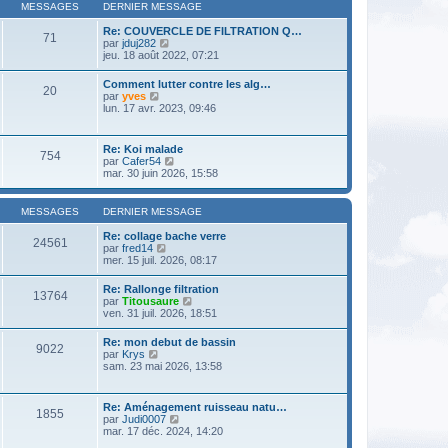
l
m
MESSAGES
DERNIER MESSAGE
n
e
e
i
d
s
Re: COUVERCLE DE FILTRATION Q…
e
71
e
s
V
par
jduj282
r
r
a
o
jeu. 18 août 2022, 07:21
m
n
g
i
e
i
e
r
s
Comment lutter contre les alg…
e
20
l
s
V
par
yves
r
e
a
o
lun. 17 avr. 2023, 09:46
m
d
g
i
e
e
e
r
s
r
l
s
Re: Koi malade
n
754
e
a
V
par
Cafer54
i
d
g
o
mar. 30 juin 2026, 15:58
e
e
e
i
r
r
r
m
n
l
e
MESSAGES
DERNIER MESSAGE
i
e
s
e
d
s
Re: collage bache verre
r
24561
e
a
V
par
fred14
m
r
g
o
mer. 15 juil. 2026, 08:17
e
n
e
i
s
i
r
s
Re: Rallonge filtration
e
13764
l
a
V
par
Titousaure
r
e
g
o
ven. 31 juil. 2026, 18:51
m
d
e
i
e
e
r
s
Re: mon debut de bassin
r
9022
l
s
V
par
Krys
n
e
a
o
sam. 23 mai 2026, 13:58
i
d
g
i
e
e
e
r
r
r
l
m
Re: Aménagement ruisseau natu…
n
1855
e
e
V
par
Judi0007
i
d
s
o
mar. 17 déc. 2024, 14:20
e
e
s
i
r