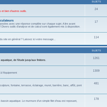
SUJETS
24
et bien d'autres outils.
culateurs
17
posées avec une réponse complète sur chaque sujet. A lire avant
 Divers outils d'analyse et de calcul sont également mis à disposition.
114
du site en général ? Laissez ici votre message...
SUJETS
1261
aquatique, de l'étude jusqu'aux finitions.
1309
 à l'équipement
481
culpture, fontaine, terrasse, éclairage, muret, barrière, banc, affût, pont
178
 bassin aquatique. Le murmure d'un simple filet d'eau est reposant,