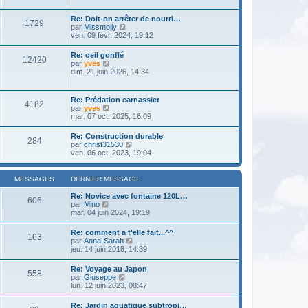
e
e
e
r
s
r
l
s
Re: Doit-on arrêter de nourri…
n
1729
e
a
V
par
Missmolly
i
d
g
o
ven. 09 févr. 2024, 19:12
e
e
e
i
r
r
r
m
Re: oeil gonflé
n
12420
l
e
V
par
yves
i
e
s
o
dim. 21 juin 2026, 14:34
e
d
s
i
r
e
a
r
m
r
g
l
e
Re: Prédation carnassier
n
e
4182
e
s
V
par
yves
i
d
s
o
mar. 07 oct. 2025, 16:09
e
e
a
i
r
r
g
r
m
Re: Construction durable
n
e
284
l
e
V
par
christ31530
i
e
s
o
ven. 06 oct. 2023, 19:04
e
d
s
i
r
e
a
r
m
r
g
l
e
MESSAGES
DERNIER MESSAGE
n
e
e
s
i
d
s
Re: Novice avec fontaine 120L…
e
606
e
a
V
par
Mino
r
r
g
o
mar. 04 juin 2024, 19:19
m
n
e
i
e
i
r
s
Re: comment a t'elle fait...^^
e
163
l
s
V
par
Anna-Sarah
r
e
a
o
jeu. 14 juin 2018, 14:39
m
d
g
i
e
e
e
r
s
Re: Voyage au Japon
r
558
l
s
V
par
Giuseppe
n
e
a
o
lun. 12 juin 2023, 08:47
i
d
g
i
e
e
e
r
r
Re: Jardin aquatique subtropi…
r