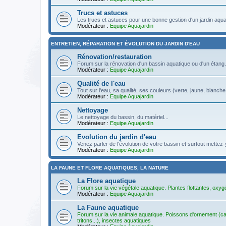
Trucs et astuces
Les trucs et astuces pour une bonne gestion d'un jardin aqua
Modérateur :
Equipe Aquajardin
ENTRETIEN, RÉPARATION ET ÉVOLUTION DU JARDIN D'EAU
Rénovation/restauration
Forum sur la rénovation d'un bassin aquatique ou d'un étang.
Modérateur :
Equipe Aquajardin
Qualité de l'eau
Tout sur l'eau, sa qualité, ses couleurs (verte, jaune, blanche
Modérateur :
Equipe Aquajardin
Nettoyage
Le nettoyage du bassin, du matériel...
Modérateur :
Equipe Aquajardin
Evolution du jardin d'eau
Venez parler de l'évolution de votre bassin et surtout mette
Modérateur :
Equipe Aquajardin
LA FAUNE ET FLORE AQUATIQUES, LA NATURE
La Flore aquatique
Forum sur la vie végétale aquatique. Plantes flottantes, oxyg
Modérateur :
Equipe Aquajardin
La Faune aquatique
Forum sur la vie animale aquatique. Poissons d'ornement (car
tritons...), insectes aquatiques