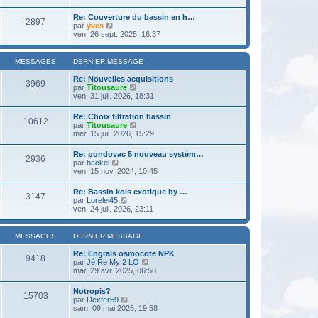
r
a
r
m
n
g
l
e
Re: Couverture du bassin en h…
i
e
2897
e
s
V
par
yves
e
d
s
o
ven. 26 sept. 2025, 16:37
r
e
a
i
m
r
g
r
e
n
e
l
s
MESSAGES
DERNIER MESSAGE
i
e
s
e
d
a
Re: Nouvelles acquisitions
r
3969
e
g
V
par
Titousaure
m
r
e
o
ven. 31 juil. 2026, 18:31
e
n
i
s
i
r
s
Re: Choix filtration bassin
e
10612
l
a
V
par
Titousaure
r
e
g
o
mer. 15 juil. 2026, 15:29
m
d
e
i
e
e
r
s
Re: pondovac 5 nouveau systèm…
r
2936
l
s
V
par
hackel
n
e
a
o
ven. 15 nov. 2024, 10:45
i
d
g
i
e
e
e
r
r
Re: Bassin kois exotique by …
r
3147
l
m
V
par
Lorelei45
n
e
e
o
ven. 24 juil. 2026, 23:11
i
d
s
i
e
e
s
r
r
r
a
l
m
MESSAGES
DERNIER MESSAGE
n
g
e
e
i
e
d
s
Re: Engrais osmocote NPK
e
9418
e
s
V
par
Jé Re My 2 LO
r
r
a
o
mar. 29 avr. 2025, 06:58
m
n
g
i
e
i
e
r
s
Notropis?
e
15703
l
s
V
par
Dexter59
r
e
a
o
sam. 09 mai 2026, 19:58
m
d
g
i