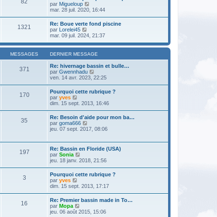
82
l
m
V
par
Migueloup
n
e
e
o
mar. 28 juil. 2020, 16:44
i
d
s
i
e
e
s
r
r
Re: Boue verte fond piscine
r
a
1321
l
m
V
par
Lorelei45
n
g
e
e
o
mar. 09 juil. 2024, 21:37
i
e
d
s
i
e
e
s
r
r
r
a
l
m
MESSAGES
DERNIER MESSAGE
n
g
e
e
i
e
d
s
Re: hivernage bassin et bulle…
e
371
e
s
V
par
Gwennhadu
r
r
a
o
ven. 14 avr. 2023, 22:25
m
n
g
i
e
i
e
r
s
Pourquoi cette rubrique ?
e
170
l
s
V
par
yves
r
e
a
o
dim. 15 sept. 2013, 16:46
m
d
g
i
e
e
e
r
s
Re: Besoin d'aide pour mon ba…
r
35
l
s
V
par
goma666
n
e
a
o
jeu. 07 sept. 2017, 08:06
i
d
g
i
e
e
e
r
r
r
l
m
Re: Bassin en Floride (USA)
n
197
e
e
V
par
Sonia
i
d
s
o
jeu. 18 janv. 2018, 21:56
e
e
s
i
r
r
a
r
m
Pourquoi cette rubrique ?
n
g
3
l
e
V
par
yves
i
e
e
s
o
dim. 15 sept. 2013, 17:17
e
d
s
i
r
e
a
r
m
Re: Premier bassin made in To…
r
g
16
l
e
V
par
Mopa
n
e
e
s
o
jeu. 06 août 2015, 15:06
i
d
s
i