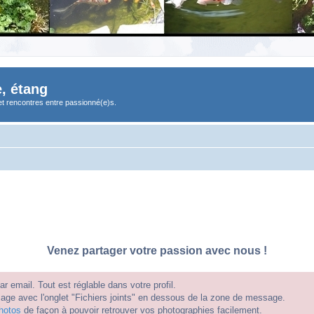
, étang
et rencontres entre passionné(e)s.
Venez partager votre passion avec nous !
 email. Tout est réglable dans votre profil.
e avec l'onglet "Fichiers joints" en dessous de la zone de message.
hotos
de façon à pouvoir retrouver vos photographies facilement.