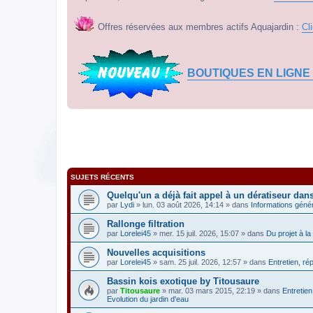
Offres réservées aux membres actifs Aquajardin :
Cl
BOUTIQUES EN LIGNE
SUJETS RÉCENTS
Quelqu'un a déjà fait appel à un dératiseur dan
par
Lydi
» lun. 03 août 2026, 14:14 » dans
Informations géné
Rallonge filtration
par
Lorelei45
» mer. 15 juil. 2026, 15:07 » dans
Du projet à la 
Nouvelles acquisitions
par
Lorelei45
» sam. 25 juil. 2026, 12:57 » dans
Entretien, ré
Bassin kois exotique by Titousaure
par
Titousaure
» mar. 03 mars 2015, 22:19 » dans
Entretien
Evolution du jardin d'eau