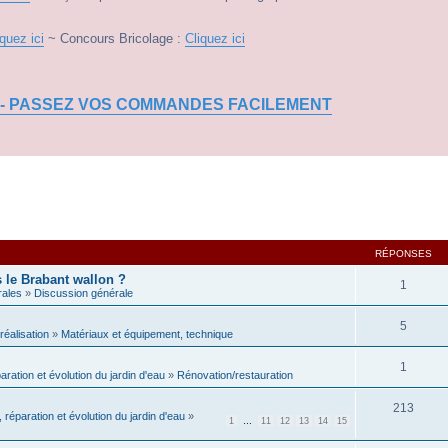
iquez ici
~ Concours Bricolage :
Cliquez ici
 - PASSEZ VOS COMMANDES FACILEMENT
RÉPONSES
s le Brabant wallon ?
1
rales
»
Discussion générale
5
réalisation
»
Matériaux et équipement, technique
1
paration et évolution du jardin d'eau
»
Rénovation/restauration
213
, réparation et évolution du jardin d'eau
»
1
…
11
12
13
14
15