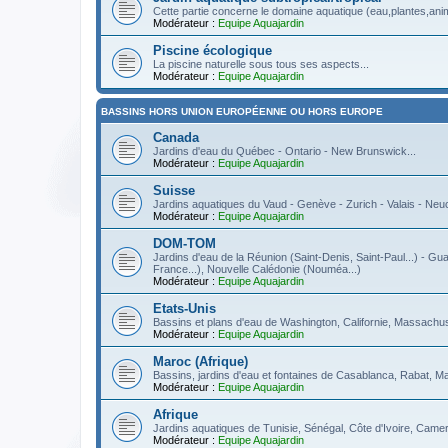
Cette partie concerne le domaine aquatique (eau,plantes,anima
Modérateur :
Equipe Aquajardin
Piscine écologique
La piscine naturelle sous tous ses aspects...
Modérateur :
Equipe Aquajardin
BASSINS HORS UNION EUROPÉENNE OU HORS EUROPE
Canada
Jardins d'eau du Québec - Ontario - New Brunswick...
Modérateur :
Equipe Aquajardin
Suisse
Jardins aquatiques du Vaud - Genève - Zurich - Valais - Neuch
Modérateur :
Equipe Aquajardin
DOM-TOM
Jardins d'eau de la Réunion (Saint-Denis, Saint-Paul...) - Gua
France...), Nouvelle Calédonie (Nouméa...)
Modérateur :
Equipe Aquajardin
Etats-Unis
Bassins et plans d'eau de Washington, Californie, Massachuse
Modérateur :
Equipe Aquajardin
Maroc (Afrique)
Bassins, jardins d'eau et fontaines de Casablanca, Rabat, M
Modérateur :
Equipe Aquajardin
Afrique
Jardins aquatiques de Tunisie, Sénégal, Côte d'Ivoire, Camer
Modérateur :
Equipe Aquajardin