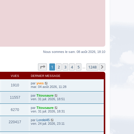
Nous sommes le sam. 08 août 2026, 18:10
Page
1
sur
1248
1
2
3
4
5
1248
Suivante
…
VUES
DERNIER MESSAGE
par
yves
1910
mar. 04 août 2026, 11:28
par
Titousaure
11557
ven. 31 juil. 2026, 18:51
par
Titousaure
6270
ven. 31 juil. 2026, 18:31
par
Lorelei45
220417
ven. 24 juil. 2026, 23:11