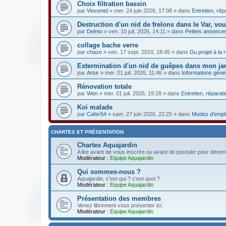
Choix filtration bassin
par
Vincentd
» mer. 24 juin 2026, 17:08 » dans
Entretien, rép
Destruction d'un nid de frelons dans le Var, vo
par
Delmo
» ven. 10 juil. 2026, 14:11 » dans
Petites annonce
collage bache verre
par
chaze
» ven. 17 sept. 2010, 18:45 » dans
Du projet à la r
Extermination d'un nid de guêpes dans mon ja
par
Artur
» mer. 01 juil. 2026, 11:46 » dans
Informations géné
Rénovation totale
par
Wen
» mer. 01 juil. 2026, 19:28 » dans
Entretien, réparati
Koi malade
par
Cafer54
» sam. 27 juin 2026, 22:25 » dans
Modes d'emplo
CHARTES ET PRÉSENTATION
Chartes Aquajardin
A lire avant de vous inscrire ou avant de postuler pour deven
Modérateur :
Equipe Aquajardin
Qui sommes-nous ?
Aquajardin, c'est qui ? c'est quoi ?
Modérateur :
Equipe Aquajardin
Présentation des membres
Venez librement vous présenter ici.
Modérateur :
Equipe Aquajardin