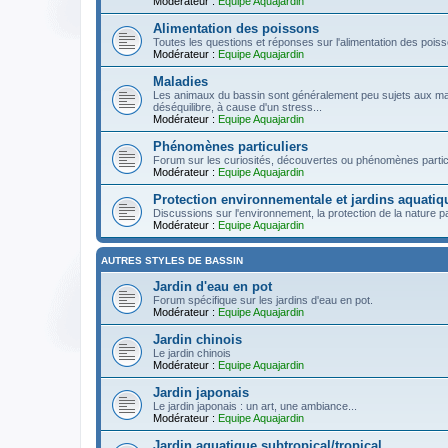
Modérateur :
Equipe Aquajardin
Alimentation des poissons
Toutes les questions et réponses sur l'alimentation des pois
Modérateur :
Equipe Aquajardin
Maladies
Les animaux du bassin sont généralement peu sujets aux ma
déséquilibre, à cause d'un stress...
Modérateur :
Equipe Aquajardin
Phénomènes particuliers
Forum sur les curiosités, découvertes ou phénomènes particu
Modérateur :
Equipe Aquajardin
Protection environnementale et jardins aquatiq
Discussions sur l'environnement, la protection de la nature par
Modérateur :
Equipe Aquajardin
AUTRES STYLES DE BASSIN
Jardin d'eau en pot
Forum spécifique sur les jardins d'eau en pot.
Modérateur :
Equipe Aquajardin
Jardin chinois
Le jardin chinois
Modérateur :
Equipe Aquajardin
Jardin japonais
Le jardin japonais : un art, une ambiance...
Modérateur :
Equipe Aquajardin
Jardin aquatique subtropical/tropical