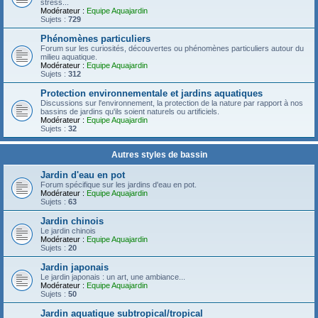
stress...
Modérateur :
Equipe Aquajardin
Sujets :
729
Phénomènes particuliers
Forum sur les curiosités, découvertes ou phénomènes particuliers autour du
milieu aquatique.
Modérateur :
Equipe Aquajardin
Sujets :
312
Protection environnementale et jardins aquatiques
Discussions sur l'environnement, la protection de la nature par rapport à nos
bassins de jardins qu'ils soient naturels ou artificiels.
Modérateur :
Equipe Aquajardin
Sujets :
32
Autres styles de bassin
Jardin d'eau en pot
Forum spécifique sur les jardins d'eau en pot.
Modérateur :
Equipe Aquajardin
Sujets :
63
Jardin chinois
Le jardin chinois
Modérateur :
Equipe Aquajardin
Sujets :
20
Jardin japonais
Le jardin japonais : un art, une ambiance...
Modérateur :
Equipe Aquajardin
Sujets :
50
Jardin aquatique subtropical/tropical