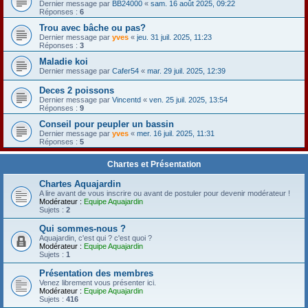
Dernier message par
BB24000
«
sam. 16 août 2025, 09:22
Réponses :
6
Trou avec bâche ou pas?
Dernier message par
yves
«
jeu. 31 juil. 2025, 11:23
Réponses :
3
Maladie koi
Dernier message par
Cafer54
«
mar. 29 juil. 2025, 12:39
Deces 2 poissons
Dernier message par
Vincentd
«
ven. 25 juil. 2025, 13:54
Réponses :
9
Conseil pour peupler un bassin
Dernier message par
yves
«
mer. 16 juil. 2025, 11:31
Réponses :
5
Chartes et Présentation
Chartes Aquajardin
A lire avant de vous inscrire ou avant de postuler pour devenir modérateur !
Modérateur :
Equipe Aquajardin
Sujets :
2
Qui sommes-nous ?
Aquajardin, c'est qui ? c'est quoi ?
Modérateur :
Equipe Aquajardin
Sujets :
1
Présentation des membres
Venez librement vous présenter ici.
Modérateur :
Equipe Aquajardin
Sujets :
416