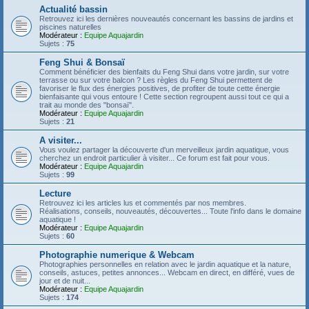
Actualité bassin
Retrouvez ici les dernières nouveautés concernant les bassins de jardins et
piscines naturelles
Modérateur :
Equipe Aquajardin
Sujets :
75
Feng Shui & Bonsaï
Comment bénéficier des bienfaits du Feng Shui dans votre jardin, sur votre
terrasse ou sur votre balcon ? Les règles du Feng Shui permettent de
favoriser le flux des énergies positives, de profiter de toute cette énergie
bienfaisante qui vous entoure ! Cette section regroupent aussi tout ce qui a
trait au monde des "bonsaï".
Modérateur :
Equipe Aquajardin
Sujets :
21
A visiter...
Vous voulez partager la découverte d'un merveilleux jardin aquatique, vous
cherchez un endroit particulier à visiter... Ce forum est fait pour vous.
Modérateur :
Equipe Aquajardin
Sujets :
99
Lecture
Retrouvez ici les articles lus et commentés par nos membres.
Réalisations, conseils, nouveautés, découvertes... Toute l'info dans le domaine
aquatique !
Modérateur :
Equipe Aquajardin
Sujets :
60
Photographie numerique & Webcam
Photographies personnelles en relation avec le jardin aquatique et la nature,
conseils, astuces, petites annonces... Webcam en direct, en différé, vues de
jour et de nuit...
Modérateur :
Equipe Aquajardin
Sujets :
174