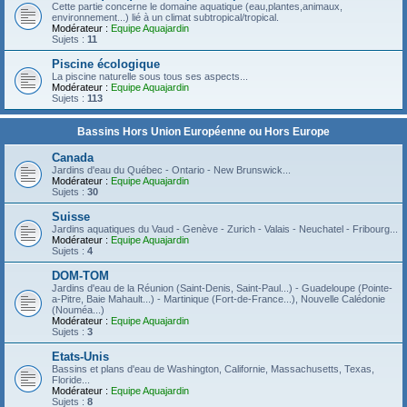
Cette partie concerne le domaine aquatique (eau,plantes,animaux,
environnement...) lié à un climat subtropical/tropical.
Modérateur :
Equipe Aquajardin
Sujets :
11
Piscine écologique
La piscine naturelle sous tous ses aspects...
Modérateur :
Equipe Aquajardin
Sujets :
113
Bassins Hors Union Européenne ou Hors Europe
Canada
Jardins d'eau du Québec - Ontario - New Brunswick...
Modérateur :
Equipe Aquajardin
Sujets :
30
Suisse
Jardins aquatiques du Vaud - Genève - Zurich - Valais - Neuchatel - Fribourg...
Modérateur :
Equipe Aquajardin
Sujets :
4
DOM-TOM
Jardins d'eau de la Réunion (Saint-Denis, Saint-Paul...) - Guadeloupe (Pointe-
a-Pitre, Baie Mahault...) - Martinique (Fort-de-France...), Nouvelle Calédonie
(Nouméa...)
Modérateur :
Equipe Aquajardin
Sujets :
3
Etats-Unis
Bassins et plans d'eau de Washington, Californie, Massachusetts, Texas,
Floride...
Modérateur :
Equipe Aquajardin
Sujets :
8