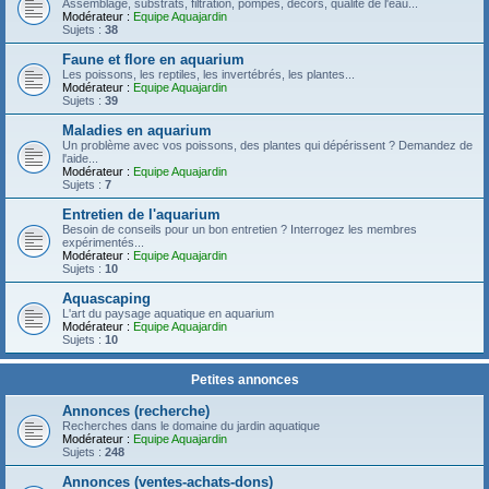
Assemblage, substrats, filtration, pompes, décors, qualité de l'eau...
Modérateur :
Equipe Aquajardin
Sujets :
38
Faune et flore en aquarium
Les poissons, les reptiles, les invertébrés, les plantes...
Modérateur :
Equipe Aquajardin
Sujets :
39
Maladies en aquarium
Un problème avec vos poissons, des plantes qui dépérissent ? Demandez de
l'aide...
Modérateur :
Equipe Aquajardin
Sujets :
7
Entretien de l'aquarium
Besoin de conseils pour un bon entretien ? Interrogez les membres
expérimentés...
Modérateur :
Equipe Aquajardin
Sujets :
10
Aquascaping
L'art du paysage aquatique en aquarium
Modérateur :
Equipe Aquajardin
Sujets :
10
Petites annonces
Annonces (recherche)
Recherches dans le domaine du jardin aquatique
Modérateur :
Equipe Aquajardin
Sujets :
248
Annonces (ventes-achats-dons)