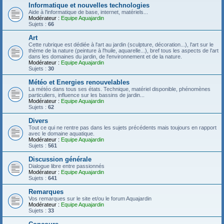
Informatique et nouvelles technologies
Aide à l'informatique de base, internet, matériels...
Modérateur :
Equipe Aquajardin
Sujets :
66
Art
Cette rubrique est dédiée à l'art au jardin (sculpture, décoration...), l'art sur le
thème de la nature (peinture à l'huile, aquarelle...), bref tous les aspects de l'art
dans les domaines du jardin, de l'environnement et de la nature.
Modérateur :
Equipe Aquajardin
Sujets :
30
Météo et Energies renouvelables
La météo dans tous ses états. Technique, matériel disponible, phénomènes
particuliers, influence sur les bassins de jardin...
Modérateur :
Equipe Aquajardin
Sujets :
62
Divers
Tout ce qui ne rentre pas dans les sujets précédents mais toujours en rapport
avec le domaine aquatique.
Modérateur :
Equipe Aquajardin
Sujets :
561
Discussion générale
Dialogue libre entre passionnés
Modérateur :
Equipe Aquajardin
Sujets :
641
Remarques
Vos remarques sur le site et/ou le forum Aquajardin
Modérateur :
Equipe Aquajardin
Sujets :
33