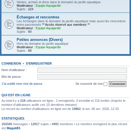
Ventes, achats et dons dans le domaine du jardin aquatique
Modérateur :
Equipe Aquajardin
Sujets :
224
Échanges et rencontres
Les échanges dans le domaine du jardin aquatique mais aussi les rencontres
entre passionnés
** Accès réservé aux membres **
Modérateur :
Equipe Aquajardin
Sujets :
60
Petites annonces (Divers)
Hors du domaine du jardin aquatique
Modérateur :
Equipe Aquajardin
Sujets :
80
CONNEXION
•
S’ENREGISTRER
Nom d’utilisateur :
Mot de passe :
J’ai oublié mon mot de passe
Se souvenir de moi
QUI EST EN LIGNE
Au total il y a
218
utilisateurs en ligne : 2 enregistrés, 0 invisible et 216 invités (d’après le
nombre d’utilisateurs actifs ces 15 dernières minutes)
Le record du nombre d’utilisateurs en ligne est de
19862
, le lun. 06 avr. 2026, 12:33
STATISTIQUES
154345
messages •
12917
sujets •
4491
membres • Le membre enregistré le plus récent
est
Magali83
.