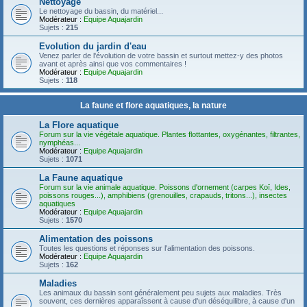
Nettoyage
Le nettoyage du bassin, du matériel...
Modérateur :
Equipe Aquajardin
Sujets :
215
Evolution du jardin d'eau
Venez parler de l'évolution de votre bassin et surtout mettez-y des photos
avant et après ainsi que vos commentaires !
Modérateur :
Equipe Aquajardin
Sujets :
118
La faune et flore aquatiques, la nature
La Flore aquatique
Forum sur la vie végétale aquatique. Plantes flottantes, oxygénantes, filtrantes,
nymphéas...
Modérateur :
Equipe Aquajardin
Sujets :
1071
La Faune aquatique
Forum sur la vie animale aquatique. Poissons d'ornement (carpes Koï, Ides,
poissons rouges...), amphibiens (grenouilles, crapauds, tritons...), insectes
aquatiques
Modérateur :
Equipe Aquajardin
Sujets :
1570
Alimentation des poissons
Toutes les questions et réponses sur l'alimentation des poissons.
Modérateur :
Equipe Aquajardin
Sujets :
162
Maladies
Les animaux du bassin sont généralement peu sujets aux maladies. Très
souvent, ces dernières apparaîssent à cause d'un déséquilibre, à cause d'un