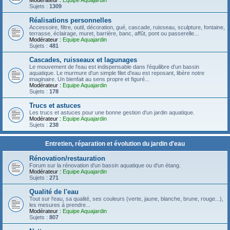
Modérateur :
Equipe Aquajardin
Sujets :
1309
Réalisations personnelles
Accessoire, filtre, outil, décoration, gué, cascade, ruisseau, sculpture, fontaine,
terrasse, éclairage, muret, barrière, banc, affût, pont ou passerelle...
Modérateur :
Equipe Aquajardin
Sujets :
481
Cascades, ruisseaux et lagunages
Le mouvement de l'eau est indispensable dans l'équilibre d'un bassin
aquatique. Le murmure d'un simple filet d'eau est reposant, libère notre
imaginaire. Un bienfait au sens propre et figuré...
Modérateur :
Equipe Aquajardin
Sujets :
178
Trucs et astuces
Les trucs et astuces pour une bonne gestion d'un jardin aquatique.
Modérateur :
Equipe Aquajardin
Sujets :
238
Entretien, réparation et évolution du jardin d'eau
Rénovation/restauration
Forum sur la rénovation d'un bassin aquatique ou d'un étang.
Modérateur :
Equipe Aquajardin
Sujets :
271
Qualité de l'eau
Tout sur l'eau, sa qualité, ses couleurs (verte, jaune, blanche, brune, rouge...),
les mesures à prendre...
Modérateur :
Equipe Aquajardin
Sujets :
807