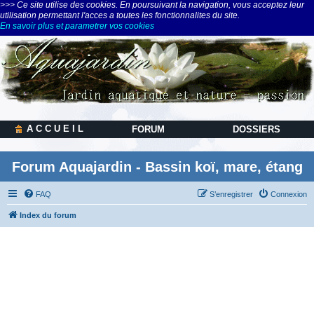
>>> Ce site utilise des cookies. En poursuivant la navigation, vous acceptez leur
utilisation permettant l'acces a toutes les fonctionnalites du site.
En savoir plus et parametrer vos cookies
A C C U E I L
FORUM
DOSSIERS
Forum Aquajardin - Bassin koï, mare, étang
FAQ
S’enregistrer
Connexion
Index du forum