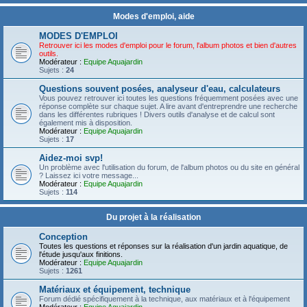
Modes d'emploi, aide
MODES D'EMPLOI
Retrouver ici les modes d'emploi pour le forum, l'album photos et bien d'autres
outils.
Modérateur :
Equipe Aquajardin
Sujets :
24
Questions souvent posées, analyseur d'eau, calculateurs
Vous pouvez retrouver ici toutes les questions fréquemment posées avec une
réponse complète sur chaque sujet. A lire avant d'entreprendre une recherche
dans les différentes rubriques ! Divers outils d'analyse et de calcul sont
également mis à disposition.
Modérateur :
Equipe Aquajardin
Sujets :
17
Aidez-moi svp!
Un problème avec l'utilisation du forum, de l'album photos ou du site en général
? Laissez ici votre message...
Modérateur :
Equipe Aquajardin
Sujets :
114
Du projet à la réalisation
Conception
Toutes les questions et réponses sur la réalisation d'un jardin aquatique, de
l'étude jusqu'aux finitions.
Modérateur :
Equipe Aquajardin
Sujets :
1261
Matériaux et équipement, technique
Forum dédié spécifiquement à la technique, aux matériaux et à l'équipement