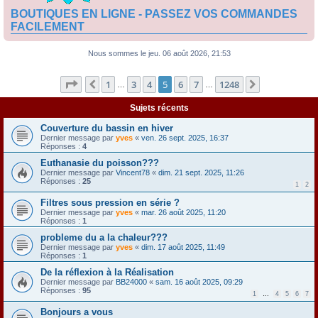
BOUTIQUES EN LIGNE - PASSEZ VOS COMMANDES
FACILEMENT
Nous sommes le jeu. 06 août 2026, 21:53
Page
5
sur
1248
1
3
4
5
6
7
1248
Précédente
Suivante
…
…
Sujets récents
Couverture du bassin en hiver
Dernier message par
yves
«
ven. 26 sept. 2025, 16:37
Réponses :
4
Euthanasie du poisson???
Dernier message par
Vincent78
«
dim. 21 sept. 2025, 11:26
Réponses :
25
1
2
Filtres sous pression en série ?
Dernier message par
yves
«
mar. 26 août 2025, 11:20
Réponses :
1
probleme du a la chaleur???
Dernier message par
yves
«
dim. 17 août 2025, 11:49
Réponses :
1
De la réflexion à la Réalisation
Dernier message par
BB24000
«
sam. 16 août 2025, 09:29
Réponses :
95
1
…
4
5
6
7
Bonjours a vous