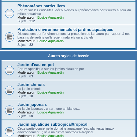
Phénomènes particuliers
Forum sur les curiosités, découvertes ou phénomènes particuliers autour du
milieu aquatique.
Modérateur :
Equipe Aquajardin
Sujets :
312
Protection environnementale et jardins aquatiques
Discussions sur l'environnement, la protection de la nature par rapport à nos
bassins de jardins qu'ils soient naturels ou artificiels.
Modérateur :
Equipe Aquajardin
Sujets :
32
Autres styles de bassin
Jardin d'eau en pot
Forum spécifique sur les jardins d'eau en pot.
Modérateur :
Equipe Aquajardin
Sujets :
63
Jardin chinois
Le jardin chinois
Modérateur :
Equipe Aquajardin
Sujets :
20
Jardin japonais
Le jardin japonais : un art, une ambiance...
Modérateur :
Equipe Aquajardin
Sujets :
50
Jardin aquatique subtropical/tropical
Cette partie concerne le domaine aquatique (eau,plantes,animaux,
environnement...) lié à un climat subtropical/tropical.
Modérateur :
Equipe Aquajardin