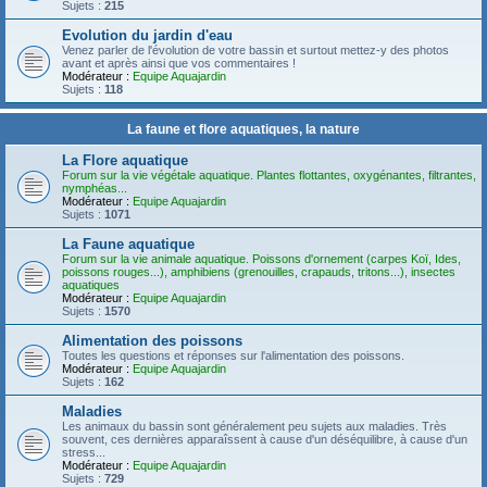
Sujets :
215
Evolution du jardin d'eau
Venez parler de l'évolution de votre bassin et surtout mettez-y des photos
avant et après ainsi que vos commentaires !
Modérateur :
Equipe Aquajardin
Sujets :
118
La faune et flore aquatiques, la nature
La Flore aquatique
Forum sur la vie végétale aquatique. Plantes flottantes, oxygénantes, filtrantes,
nymphéas...
Modérateur :
Equipe Aquajardin
Sujets :
1071
La Faune aquatique
Forum sur la vie animale aquatique. Poissons d'ornement (carpes Koï, Ides,
poissons rouges...), amphibiens (grenouilles, crapauds, tritons...), insectes
aquatiques
Modérateur :
Equipe Aquajardin
Sujets :
1570
Alimentation des poissons
Toutes les questions et réponses sur l'alimentation des poissons.
Modérateur :
Equipe Aquajardin
Sujets :
162
Maladies
Les animaux du bassin sont généralement peu sujets aux maladies. Très
souvent, ces dernières apparaîssent à cause d'un déséquilibre, à cause d'un
stress...
Modérateur :
Equipe Aquajardin
Sujets :
729