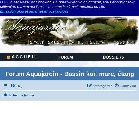
>>> Ce site utilise des cookies. En poursuivant la navigation, vous acceptez leur
utilisation permettant l'acces a toutes les fonctionnalites du site.
En savoir plus et parametrer vos cookies
A C C U E I L
FORUM
DOSSIERS
Forum Aquajardin - Bassin koï, mare, étang
FAQ
S’enregistrer
Connexion
Index du forum