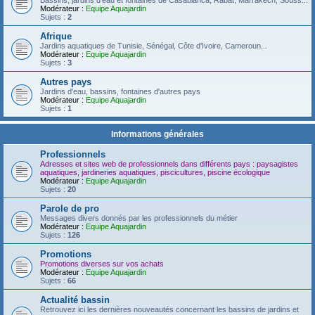
Bassins, jardins d'eau et fontaines de Casablanca, Rabat, Marrakech, Souss...
Modérateur :
Equipe Aquajardin
Sujets :
2
Afrique
Jardins aquatiques de Tunisie, Sénégal, Côte d'Ivoire, Cameroun...
Modérateur :
Equipe Aquajardin
Sujets :
3
Autres pays
Jardins d'eau, bassins, fontaines d'autres pays
Modérateur :
Equipe Aquajardin
Sujets :
1
Informations générales
Professionnels
Adresses et sites web de professionnels dans différents pays : paysagistes
aquatiques, jardineries aquatiques, piscicultures, piscine écologique
Modérateur :
Equipe Aquajardin
Sujets :
20
Parole de pro
Messages divers donnés par les professionnels du métier
Modérateur :
Equipe Aquajardin
Sujets :
126
Promotions
Promotions diverses sur vos achats
Modérateur :
Equipe Aquajardin
Sujets :
66
Actualité bassin
Retrouvez ici les dernières nouveautés concernant les bassins de jardins et