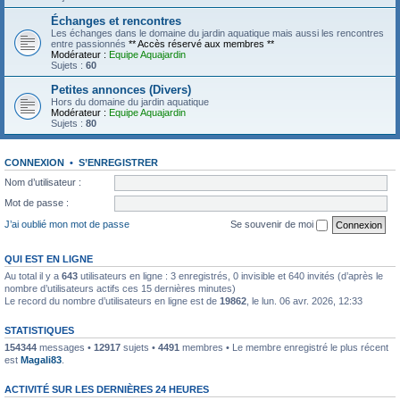
Échanges et rencontres
Les échanges dans le domaine du jardin aquatique mais aussi les rencontres
entre passionnés
** Accès réservé aux membres **
Modérateur :
Equipe Aquajardin
Sujets :
60
Petites annonces (Divers)
Hors du domaine du jardin aquatique
Modérateur :
Equipe Aquajardin
Sujets :
80
CONNEXION
•
S’ENREGISTRER
Nom d’utilisateur :
Mot de passe :
J’ai oublié mon mot de passe
Se souvenir de moi
QUI EST EN LIGNE
Au total il y a
643
utilisateurs en ligne : 3 enregistrés, 0 invisible et 640 invités (d’après le
nombre d’utilisateurs actifs ces 15 dernières minutes)
Le record du nombre d’utilisateurs en ligne est de
19862
, le lun. 06 avr. 2026, 12:33
STATISTIQUES
154344
messages •
12917
sujets •
4491
membres • Le membre enregistré le plus récent
est
Magali83
.
ACTIVITÉ SUR LES DERNIÈRES 24 HEURES