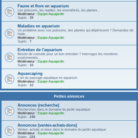
Faune et flore en aquarium
Les poissons, les reptiles, les invertébrés, les plantes...
Modérateur :
Equipe Aquajardin
Sujets :
39
Maladies en aquarium
Un problème avec vos poissons, des plantes qui dépérissent ? Demandez de
l'aide...
Modérateur :
Equipe Aquajardin
Sujets :
7
Entretien de l'aquarium
Besoin de conseils pour un bon entretien ? Interrogez les membres
expérimentés...
Modérateur :
Equipe Aquajardin
Sujets :
10
Aquascaping
L'art du paysage aquatique en aquarium
Modérateur :
Equipe Aquajardin
Sujets :
10
Petites annonces
Annonces (recherche)
Recherches dans le domaine du jardin aquatique
Modérateur :
Equipe Aquajardin
Sujets :
248
Annonces (ventes-achats-dons)
Ventes, achats et dons dans le domaine du jardin aquatique
Modérateur :
Equipe Aquajardin
Sujets :
224