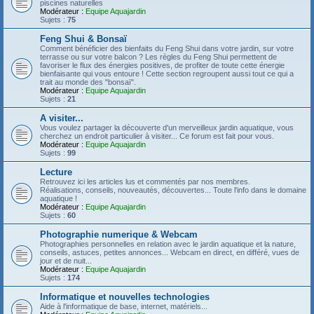
piscines naturelles
Modérateur :
Equipe Aquajardin
Sujets :
75
Feng Shui & Bonsaï
Comment bénéficier des bienfaits du Feng Shui dans votre jardin, sur votre
terrasse ou sur votre balcon ? Les règles du Feng Shui permettent de
favoriser le flux des énergies positives, de profiter de toute cette énergie
bienfaisante qui vous entoure ! Cette section regroupent aussi tout ce qui a
trait au monde des "bonsaï".
Modérateur :
Equipe Aquajardin
Sujets :
21
A visiter...
Vous voulez partager la découverte d'un merveilleux jardin aquatique, vous
cherchez un endroit particulier à visiter... Ce forum est fait pour vous.
Modérateur :
Equipe Aquajardin
Sujets :
99
Lecture
Retrouvez ici les articles lus et commentés par nos membres.
Réalisations, conseils, nouveautés, découvertes... Toute l'info dans le domaine
aquatique !
Modérateur :
Equipe Aquajardin
Sujets :
60
Photographie numerique & Webcam
Photographies personnelles en relation avec le jardin aquatique et la nature,
conseils, astuces, petites annonces... Webcam en direct, en différé, vues de
jour et de nuit...
Modérateur :
Equipe Aquajardin
Sujets :
174
Informatique et nouvelles technologies
Aide à l'informatique de base, internet, matériels...