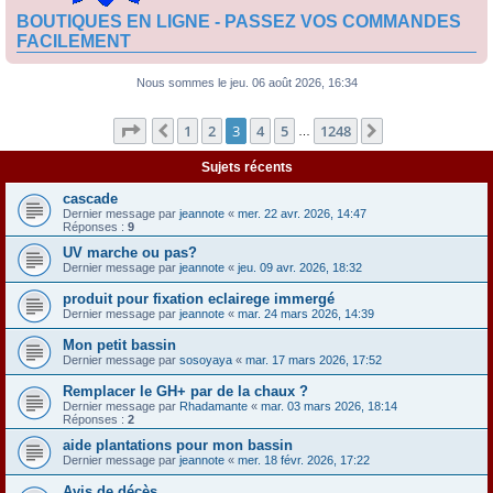
BOUTIQUES EN LIGNE - PASSEZ VOS COMMANDES
FACILEMENT
Nous sommes le jeu. 06 août 2026, 16:34
Page
3
sur
1248
1
2
3
4
5
1248
Précédente
Suivante
…
Sujets récents
cascade
Dernier message par
jeannote
«
mer. 22 avr. 2026, 14:47
Réponses :
9
UV marche ou pas?
Dernier message par
jeannote
«
jeu. 09 avr. 2026, 18:32
produit pour fixation eclairege immergé
Dernier message par
jeannote
«
mar. 24 mars 2026, 14:39
Mon petit bassin
Dernier message par
sosoyaya
«
mar. 17 mars 2026, 17:52
Remplacer le GH+ par de la chaux ?
Dernier message par
Rhadamante
«
mar. 03 mars 2026, 18:14
Réponses :
2
aide plantations pour mon bassin
Dernier message par
jeannote
«
mer. 18 févr. 2026, 17:22
Avis de décès