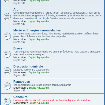
Modérateur :
Equipe Aquajardin
Sujets :
66
Art
Cette rubrique est dédiée à l'art au jardin (sculpture, décoration...), l'art sur le
thème de la nature (peinture à l'huile, aquarelle...), bref tous les aspects de l'art
dans les domaines du jardin, de l'environnement et de la nature.
Modérateur :
Equipe Aquajardin
Sujets :
30
Météo et Energies renouvelables
La météo dans tous ses états. Technique, matériel disponible, phénomènes
particuliers, influence sur les bassins de jardin...
Modérateur :
Equipe Aquajardin
Sujets :
62
Divers
Tout ce qui ne rentre pas dans les sujets précédents mais toujours en rapport
avec le domaine aquatique.
Modérateur :
Equipe Aquajardin
Sujets :
561
Discussion générale
Dialogue libre entre passionnés
Modérateur :
Equipe Aquajardin
Sujets :
641
Remarques
Vos remarques sur le site et/ou le forum Aquajardin
Modérateur :
Equipe Aquajardin
Sujets :
33
Concours
Concours divers dans le domaine du jardin aquatique et de la nature
Modérateur :
Equipe Aquajardin