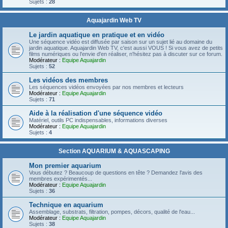
Sujets :
28
Aquajardin Web TV
Le jardin aquatique en pratique et en vidéo
Une séquence vidéo est diffusée par saison sur un sujet lié au domaine du
jardin aquatique. Aquajardin Web TV, c'est aussi VOUS ! Si vous avez de petits
films numériques ou l'envie d'en réaliser, n'hésitez pas à discuter sur ce forum.
Modérateur :
Equipe Aquajardin
Sujets :
52
Les vidéos des membres
Les séquences vidéos envoyées par nos membres et lecteurs
Modérateur :
Equipe Aquajardin
Sujets :
71
Aide à la réalisation d'une séquence vidéo
Matériel, outils PC indispensables, informations diverses
Modérateur :
Equipe Aquajardin
Sujets :
4
Section AQUARIUM & AQUASCAPING
Mon premier aquarium
Vous débutez ? Beaucoup de questions en tête ? Demandez l'avis des
membres expérimentés...
Modérateur :
Equipe Aquajardin
Sujets :
36
Technique en aquarium
Assemblage, substrats, filtration, pompes, décors, qualité de l'eau...
Modérateur :
Equipe Aquajardin
Sujets :
38