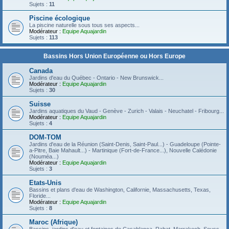
Sujets :
11
Piscine écologique
La piscine naturelle sous tous ses aspects...
Modérateur :
Equipe Aquajardin
Sujets :
113
Bassins Hors Union Européenne ou Hors Europe
Canada
Jardins d'eau du Québec - Ontario - New Brunswick...
Modérateur :
Equipe Aquajardin
Sujets :
30
Suisse
Jardins aquatiques du Vaud - Genève - Zurich - Valais - Neuchatel - Fribourg...
Modérateur :
Equipe Aquajardin
Sujets :
4
DOM-TOM
Jardins d'eau de la Réunion (Saint-Denis, Saint-Paul...) - Guadeloupe (Pointe-
a-Pitre, Baie Mahault...) - Martinique (Fort-de-France...), Nouvelle Calédonie
(Nouméa...)
Modérateur :
Equipe Aquajardin
Sujets :
3
Etats-Unis
Bassins et plans d'eau de Washington, Californie, Massachusetts, Texas,
Floride...
Modérateur :
Equipe Aquajardin
Sujets :
8
Maroc (Afrique)