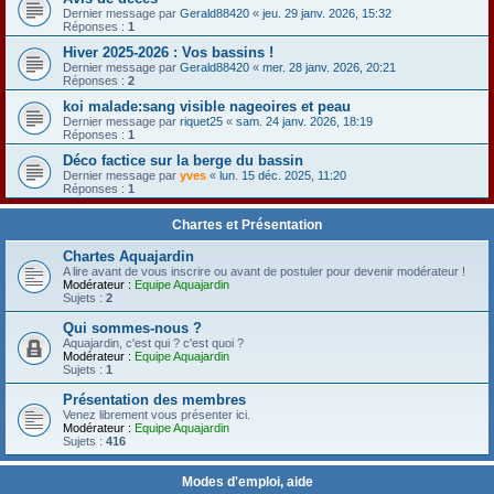
Dernier message par
Gerald88420
«
jeu. 29 janv. 2026, 15:32
Réponses :
1
Hiver 2025-2026 : Vos bassins !
Dernier message par
Gerald88420
«
mer. 28 janv. 2026, 20:21
Réponses :
2
koi malade:sang visible nageoires et peau
Dernier message par
riquet25
«
sam. 24 janv. 2026, 18:19
Réponses :
1
Déco factice sur la berge du bassin
Dernier message par
yves
«
lun. 15 déc. 2025, 11:20
Réponses :
1
Chartes et Présentation
Chartes Aquajardin
A lire avant de vous inscrire ou avant de postuler pour devenir modérateur !
Modérateur :
Equipe Aquajardin
Sujets :
2
Qui sommes-nous ?
Aquajardin, c'est qui ? c'est quoi ?
Modérateur :
Equipe Aquajardin
Sujets :
1
Présentation des membres
Venez librement vous présenter ici.
Modérateur :
Equipe Aquajardin
Sujets :
416
Modes d'emploi, aide