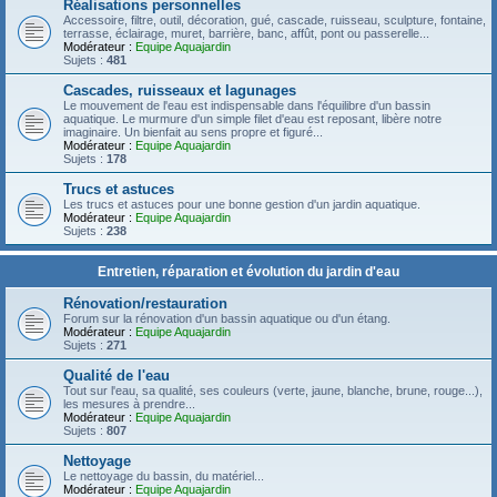
Réalisations personnelles
Accessoire, filtre, outil, décoration, gué, cascade, ruisseau, sculpture, fontaine,
terrasse, éclairage, muret, barrière, banc, affût, pont ou passerelle...
Modérateur :
Equipe Aquajardin
Sujets :
481
Cascades, ruisseaux et lagunages
Le mouvement de l'eau est indispensable dans l'équilibre d'un bassin
aquatique. Le murmure d'un simple filet d'eau est reposant, libère notre
imaginaire. Un bienfait au sens propre et figuré...
Modérateur :
Equipe Aquajardin
Sujets :
178
Trucs et astuces
Les trucs et astuces pour une bonne gestion d'un jardin aquatique.
Modérateur :
Equipe Aquajardin
Sujets :
238
Entretien, réparation et évolution du jardin d'eau
Rénovation/restauration
Forum sur la rénovation d'un bassin aquatique ou d'un étang.
Modérateur :
Equipe Aquajardin
Sujets :
271
Qualité de l'eau
Tout sur l'eau, sa qualité, ses couleurs (verte, jaune, blanche, brune, rouge...),
les mesures à prendre...
Modérateur :
Equipe Aquajardin
Sujets :
807
Nettoyage
Le nettoyage du bassin, du matériel...
Modérateur :
Equipe Aquajardin