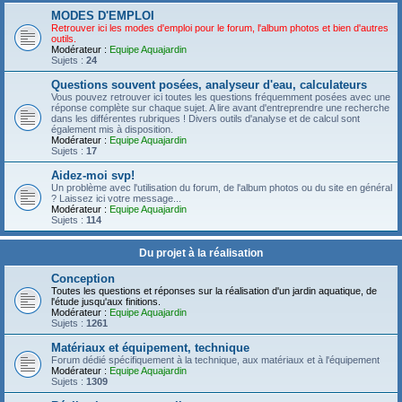
MODES D'EMPLOI
Retrouver ici les modes d'emploi pour le forum, l'album photos et bien d'autres
outils.
Modérateur :
Equipe Aquajardin
Sujets :
24
Questions souvent posées, analyseur d'eau, calculateurs
Vous pouvez retrouver ici toutes les questions fréquemment posées avec une
réponse complète sur chaque sujet. A lire avant d'entreprendre une recherche
dans les différentes rubriques ! Divers outils d'analyse et de calcul sont
également mis à disposition.
Modérateur :
Equipe Aquajardin
Sujets :
17
Aidez-moi svp!
Un problème avec l'utilisation du forum, de l'album photos ou du site en général
? Laissez ici votre message...
Modérateur :
Equipe Aquajardin
Sujets :
114
Du projet à la réalisation
Conception
Toutes les questions et réponses sur la réalisation d'un jardin aquatique, de
l'étude jusqu'aux finitions.
Modérateur :
Equipe Aquajardin
Sujets :
1261
Matériaux et équipement, technique
Forum dédié spécifiquement à la technique, aux matériaux et à l'équipement
Modérateur :
Equipe Aquajardin
Sujets :
1309